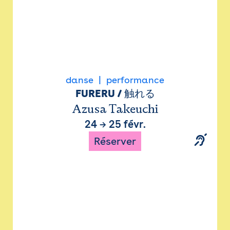
danse
performance
FURERU / 触れる
Azusa Takeuchi
24
→
25 févr.
Réserver