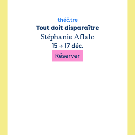
théâtre
Tout doit disparaître
Stéphanie Aflalo
15
→
17 déc.
Réserver