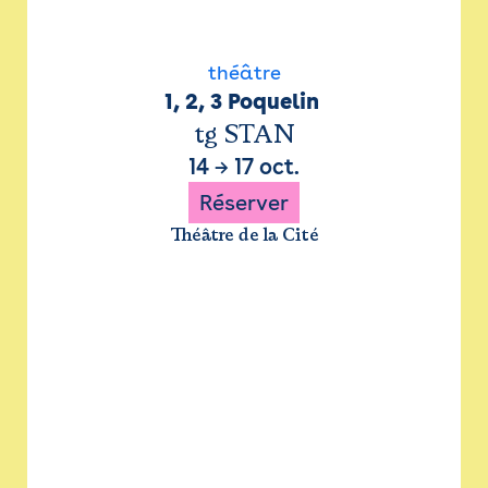
théâtre
1, 2, 3 Poquelin 
tg STAN
14
→
17 oct.
Réserver
Théâtre de la Cité