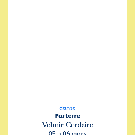
danse
Parterre
Volmir Cordeiro
05
→
06 mars