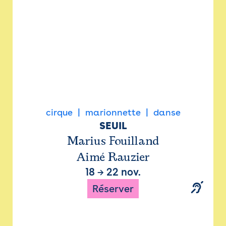
cirque
marionnette
danse
SEUIL
Marius Fouilland
Aimé Rauzier
18
→
22 nov.
Réserver