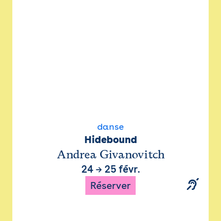
danse
Hidebound
Andrea Givanovitch
24
→
25 févr.
Réserver