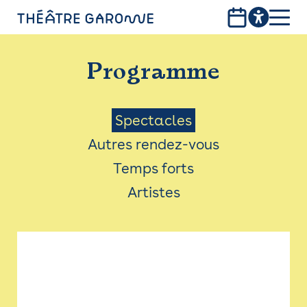
Aller
au
contenu
PROGRAMME
principal
Programme
INFOS PRATIQUES
AVEC LES PUBLICS
Menu
Spectacles
Autres rendez-vous
ACCESSIBILITÉ
Saison
Temps forts
LES PRODUCTIONS
Artistes
LE THÉÂTRE
Bistro
Billetterie