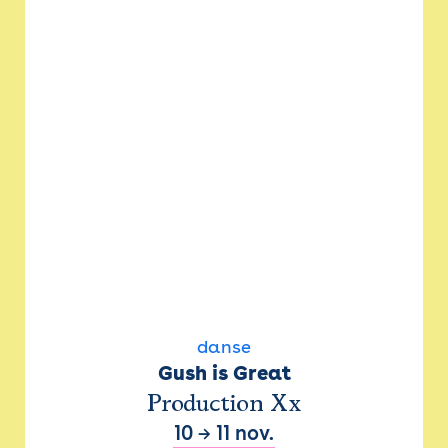
danse
Gush is Great
Production Xx
10
→
11 nov.