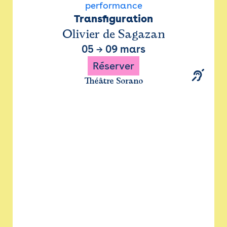
performance
Transfiguration
Olivier de Sagazan
05
→
09 mars
Réserver
Théâtre Sorano