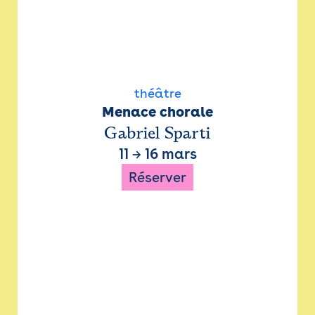
théâtre
Menace chorale
Gabriel Sparti
11
→
16 mars
Réserver