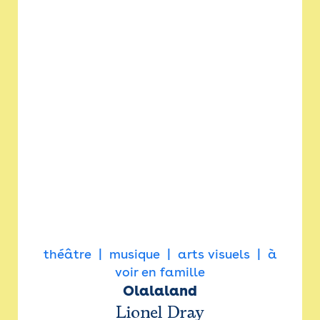
théâtre
musique
arts visuels
à
voir en famille
Olalaland
Lionel Dray