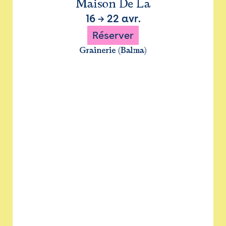
Maison De La
16
→
22 avr.
Réserver
Grainerie (Balma)