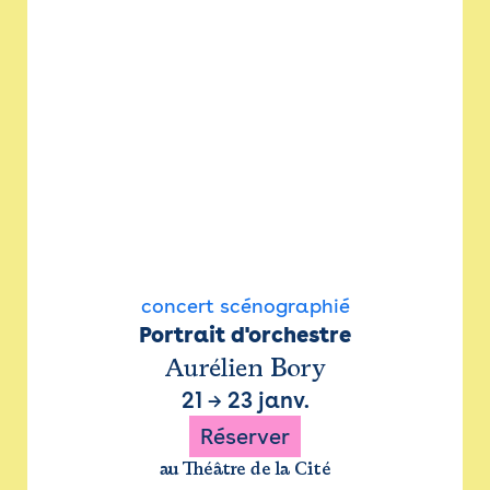
concert scénographié
Portrait d'orchestre
Aurélien Bory
21
→
23 janv.
Réserver
au Théâtre de la Cité