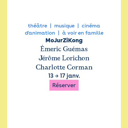
théâtre
musique
cinéma
d'animation
à voir en famille
MoJurZiKong
Émeric Guémas
Jérôme Lorichon
Charlotte Corman
13
→
17 janv.
Réserver