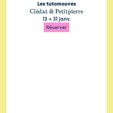
Les tutomouves
Clédat & Petitpierre
13
→
31 janv.
Réserver