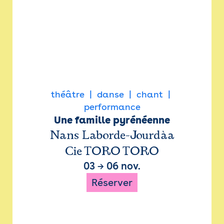
théâtre
danse
chant
performance
Une famille pyrénéenne
Nans Laborde-Jourdàa
Cie TORO TORO
03
→
06 nov.
Réserver