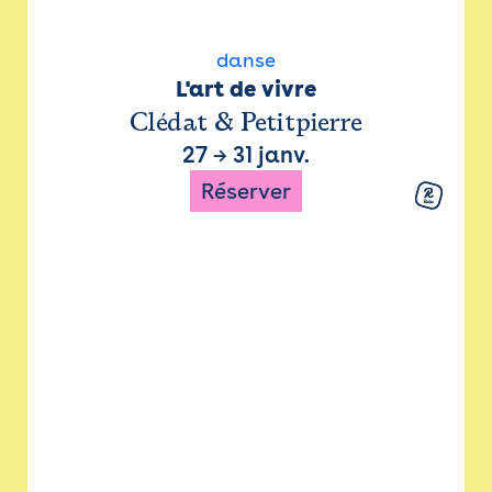
danse
L'art de vivre
Clédat & Petitpierre
27
→
31 janv.
Réserver