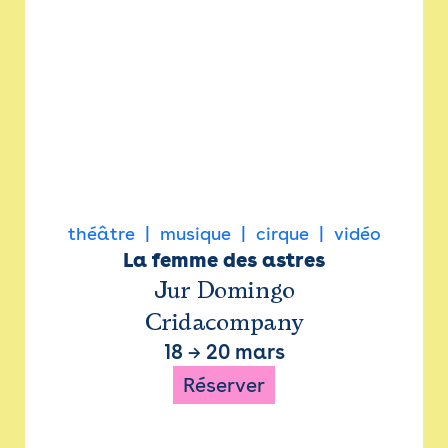
théâtre
musique
cirque
vidéo
La femme des astres
Jur Domingo
Cridacompany
18
→
20 mars
Réserver