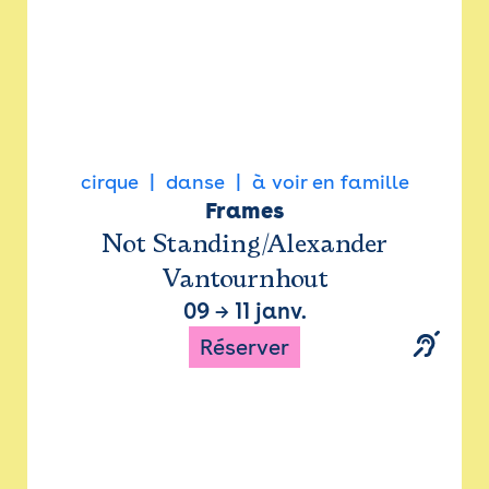
cirque
danse
à voir en famille
Frames
Not Standing/Alexander
Vantournhout
09
→
11 janv.
Réserver