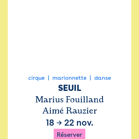
cirque
marionnette
danse
SEUIL
Marius Fouilland
Aimé Rauzier
18
→
22 nov.
Réserver