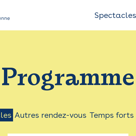
Spectacle
Top
Bar
/
Programme
Menu
les
Autres rendez-vous
Temps forts
on