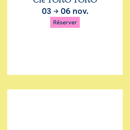
Cie TORO TORO
03
→
06 nov.
Réserver