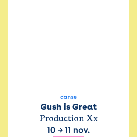
danse
Gush is Great
Production Xx
10
→
11 nov.