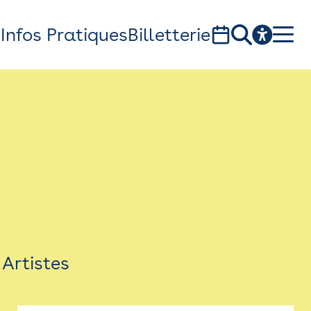
s
Infos Pratiques
Billetterie
Bistro
Billetterie
Newsletter
Espace presse
Artistes
théâtre Garonne, scène européenne
1, av. du Chateau d'eau - 31300 Toulouse