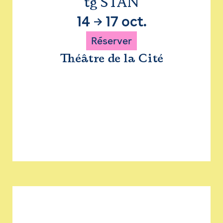
tg STAN
14
→
17 oct.
Réserver
Théâtre de la Cité