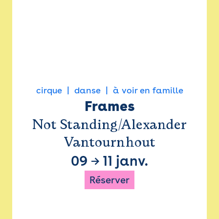
cirque
danse
à voir en famille
Frames
Not Standing/Alexander
Vantournhout
09
→
11 janv.
Réserver