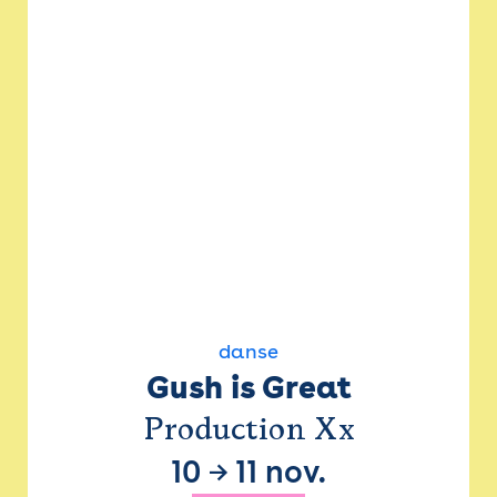
danse
Gush is Great
Production Xx
10
→
11 nov.