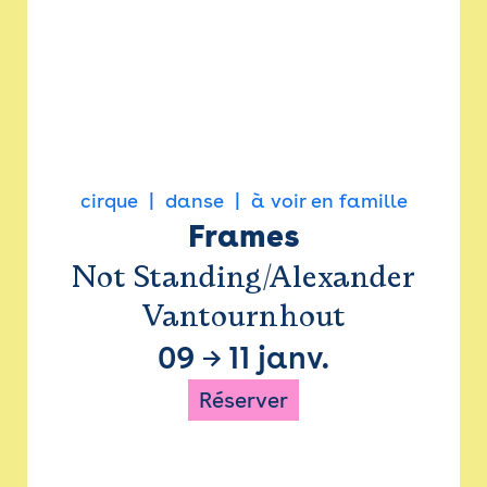
cirque
danse
à voir en famille
Frames
Not Standing/Alexander
Vantournhout
09
→
11 janv.
Réserver