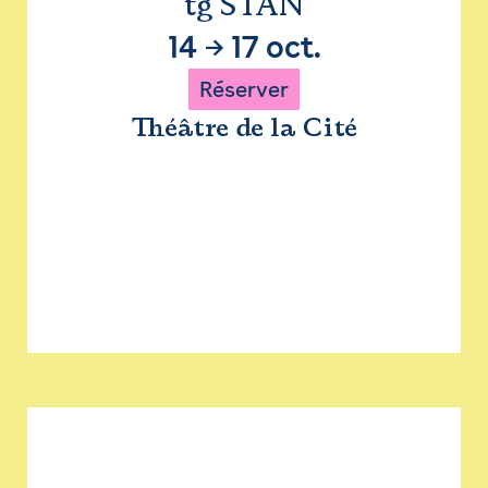
tg STAN
14
→
17 oct.
Réserver
Théâtre de la Cité