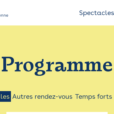
Spectacle
Top
Bar
/
Programme
Menu
les
Autres rendez-vous
Temps forts
on