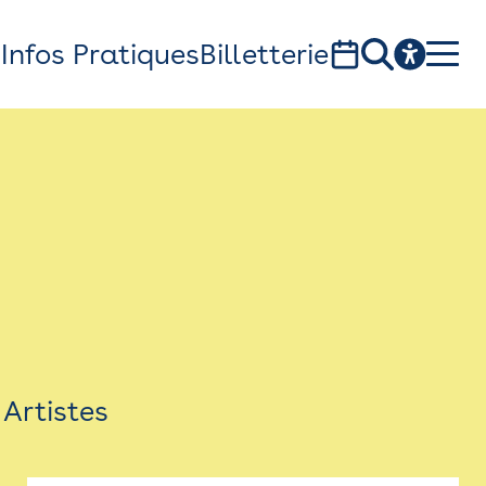
s
Infos Pratiques
Billetterie
Bistro
Billetterie
Newsletter
Espace presse
Artistes
théâtre Garonne, scène européenne
1, av. du Chateau d'eau - 31300 Toulouse