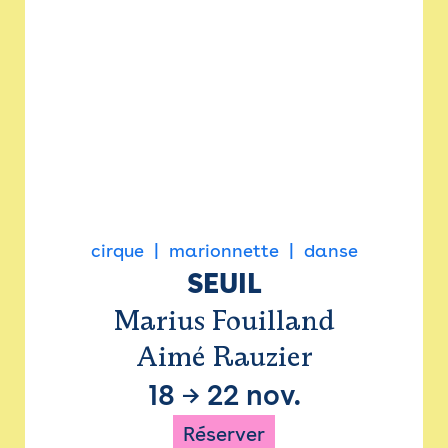
cirque
marionnette
danse
SEUIL
Marius Fouilland
Aimé Rauzier
18
→
22 nov.
Réserver