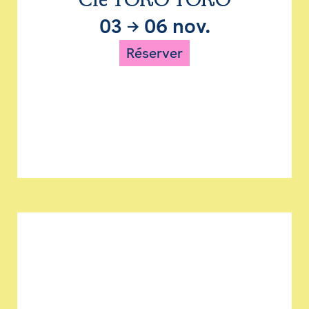
Cie TORO TORO
03
→
06 nov.
Réserver