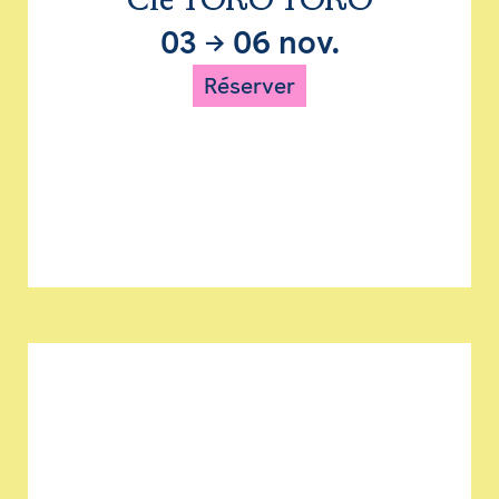
Cie TORO TORO
03
→
06 nov.
Réserver