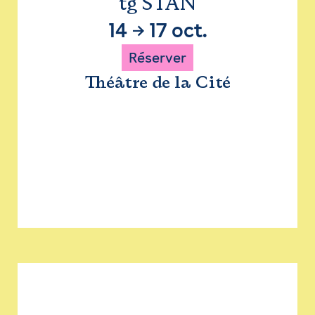
tg STAN
14
→
17 oct.
Réserver
Théâtre de la Cité