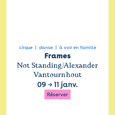
cirque
danse
à voir en famille
Frames
Not Standing/Alexander
Vantournhout
09
→
11 janv.
Réserver