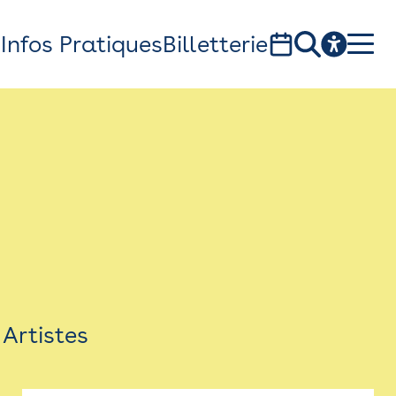
s
Infos Pratiques
Billetterie
Bistro
Billetterie
Newsletter
Espace presse
Artistes
théâtre Garonne, scène européenne
1, av. du Chateau d'eau - 31300 Toulouse