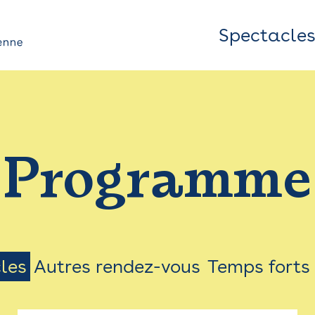
Spectacle
Top
Bar
/
Programme
Menu
les
Autres rendez-vous
Temps forts
on