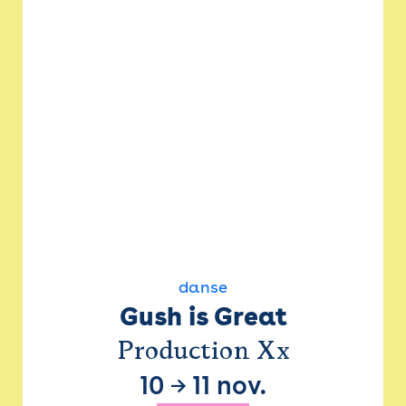
danse
Gush is Great
Production Xx
10
→
11 nov.