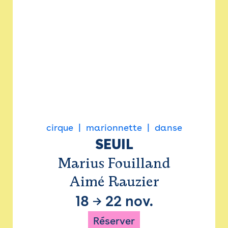
cirque
marionnette
danse
SEUIL
Marius Fouilland
Aimé Rauzier
18
→
22 nov.
Réserver