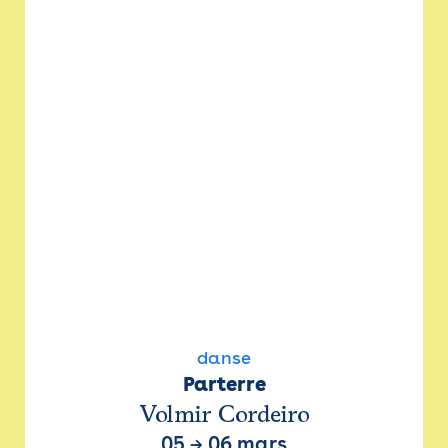
danse
Parterre
Volmir Cordeiro
05
→
06 mars