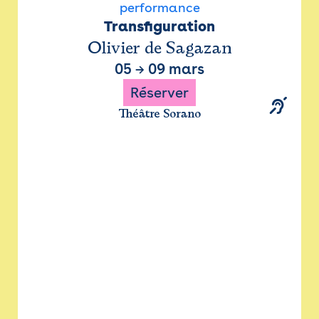
performance
Transfiguration
Olivier de Sagazan
05
→
09 mars
Réserver
Théâtre Sorano