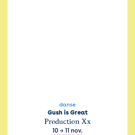
danse
Gush is Great
Production Xx
10
→
11 nov.