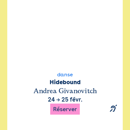
danse
Hidebound
Andrea Givanovitch
24
→
25 févr.
Réserver