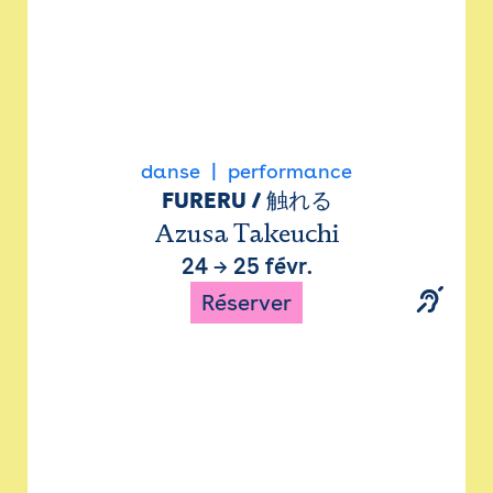
danse
performance
FURERU / 触れる
Azusa Takeuchi
24
→
25 févr.
Réserver