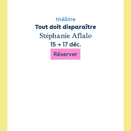
théâtre
Tout doit disparaître
Stéphanie Aflalo
15
→
17 déc.
Réserver