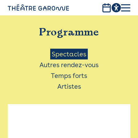
Aller
au
contenu
PROGRAMME
principal
Programme
INFOS PRATIQUES
AVEC LES PUBLICS
Menu
Spectacles
Autres rendez-vous
ACCESSIBILITÉ
Saison
Temps forts
LES PRODUCTIONS
Artistes
LE THÉÂTRE
Bistro
Billetterie