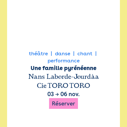
théâtre
danse
chant
performance
Une famille pyrénéenne
Nans Laborde-Jourdàa
Cie TORO TORO
03
→
06 nov.
Réserver