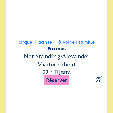
cirque
danse
à voir en famille
Frames
Not Standing/Alexander
Vantournhout
09
→
11 janv.
Réserver