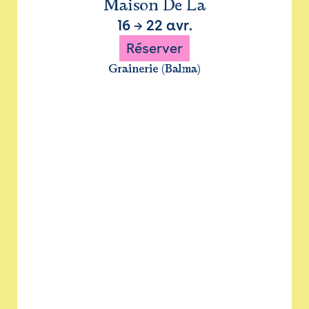
Maison De La
16
→
22 avr.
Réserver
Grainerie (Balma)