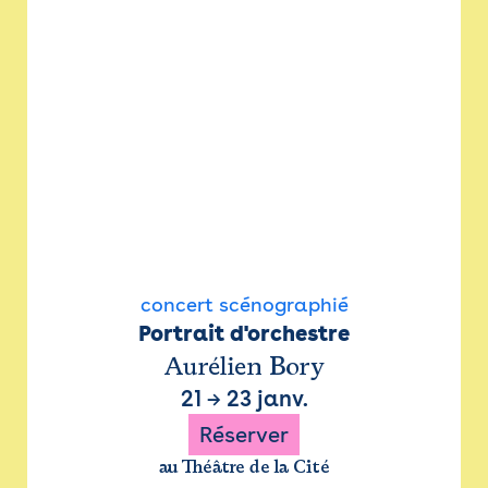
concert scénographié
Portrait d'orchestre
Aurélien Bory
21
→
23 janv.
Réserver
au Théâtre de la Cité