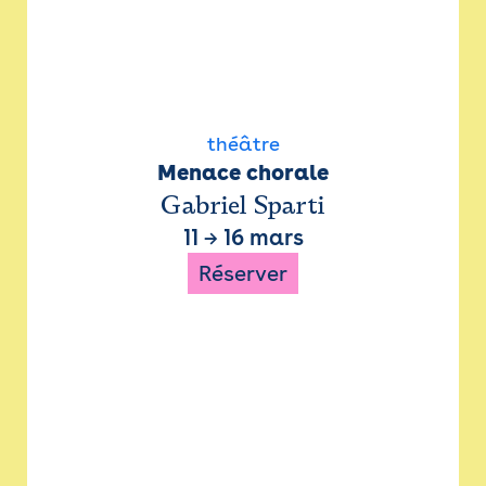
théâtre
Menace chorale
Gabriel Sparti
11
→
16 mars
Réserver