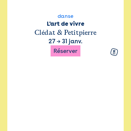
danse
L'art de vivre
Clédat & Petitpierre
27
→
31 janv.
Réserver