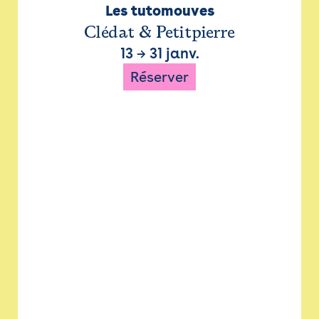
Les tutomouves
Clédat & Petitpierre
13
→
31 janv.
Réserver