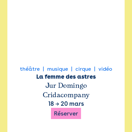
théâtre
musique
cirque
vidéo
La femme des astres
Jur Domingo
Cridacompany
18
→
20 mars
Réserver