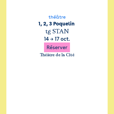
théâtre
1, 2, 3 Poquelin 
tg STAN
14
→
17 oct.
Réserver
Théâtre de la Cité