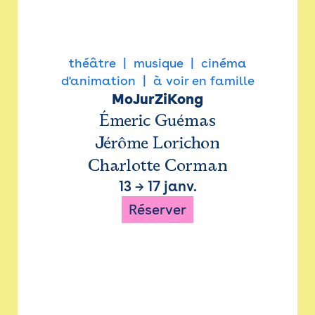
théâtre
musique
cinéma
d'animation
à voir en famille
MoJurZiKong
Émeric Guémas
Jérôme Lorichon
Charlotte Corman
13
→
17 janv.
Réserver