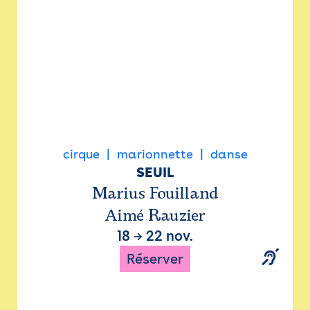
cirque
marionnette
danse
SEUIL
Marius Fouilland
Aimé Rauzier
18
→
22 nov.
Réserver