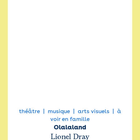
théâtre
musique
arts visuels
à
voir en famille
Olalaland
Lionel Dray