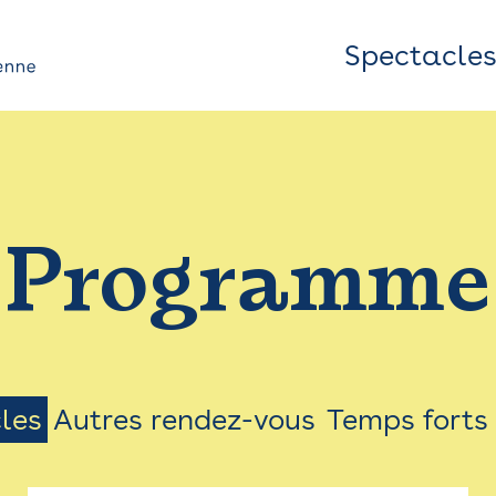
Spectacle
Top
Bar
/
Programme
Menu
les
Autres rendez-vous
Temps forts
on