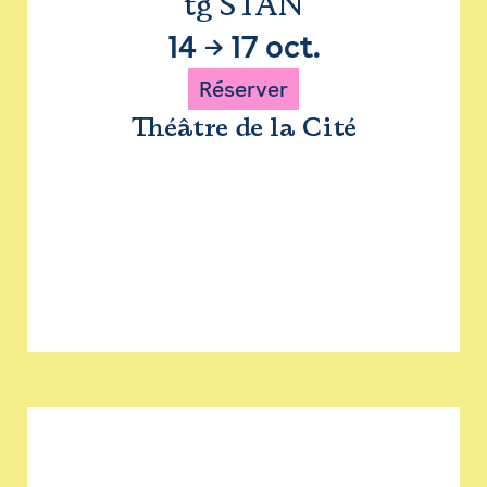
tg STAN
14
→
17 oct.
Réserver
Théâtre de la Cité