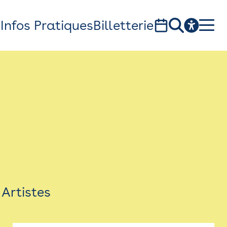
s
Infos Pratiques
Billetterie
Bistro
Billetterie
Newsletter
Espace presse
Artistes
théâtre Garonne, scène européenne
1, av. du Chateau d'eau - 31300 Toulouse