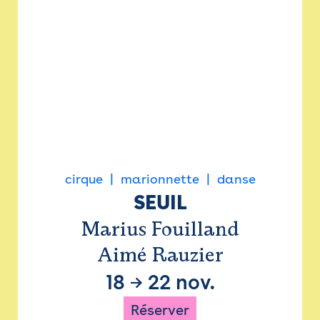
cirque
marionnette
danse
SEUIL
Marius Fouilland
Aimé Rauzier
18
→
22 nov.
Réserver