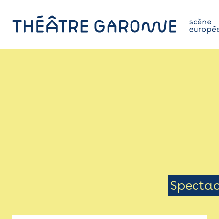
Aller
au
contenu
principal
PROGRAMME
INFOS PRATIQUES
AVEC LES PUBLICS
ACCESSIBILITÉ
LES PRODUCTIONS
Menu
Spectac
LE THÉÂTRE
Sais