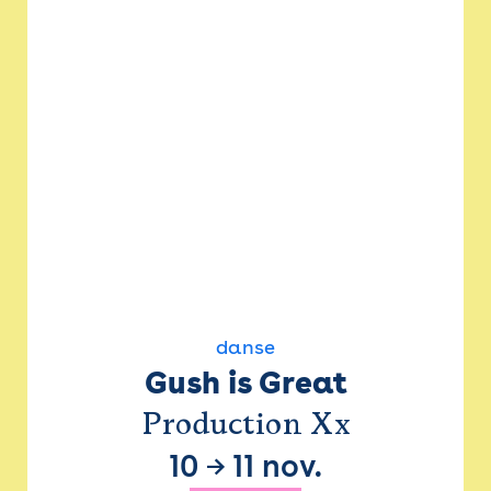
danse
Gush is Great
Production Xx
10
→
11 nov.