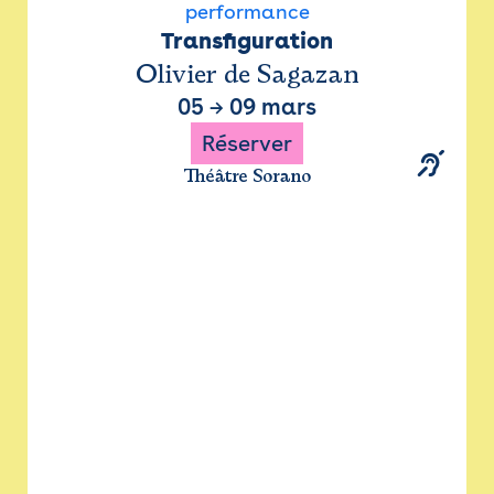
performance
Transfiguration
Olivier de Sagazan
05
→
09 mars
Réserver
Théâtre Sorano