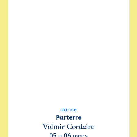
danse
Parterre
Volmir Cordeiro
05
→
06 mars