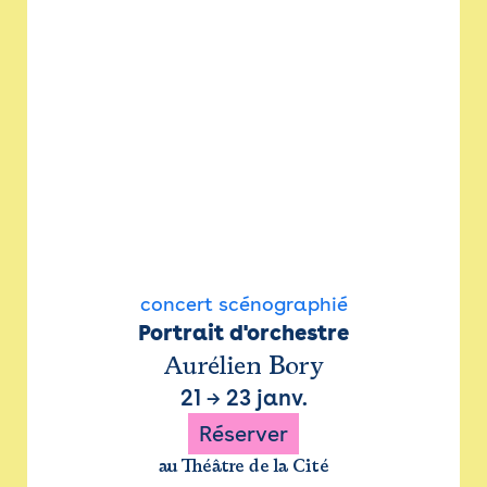
concert scénographié
Portrait d'orchestre
Aurélien Bory
21
→
23 janv.
Réserver
au Théâtre de la Cité