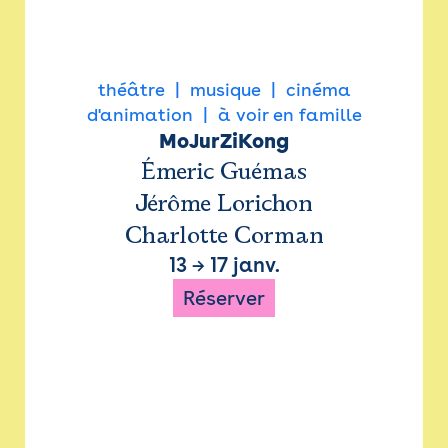
théâtre
musique
cinéma
d'animation
à voir en famille
MoJurZiKong
Émeric Guémas
Jérôme Lorichon
Charlotte Corman
13
→
17 janv.
Réserver