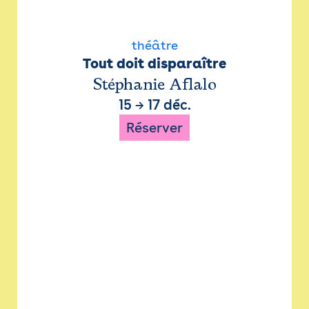
théâtre
Tout doit disparaître
Stéphanie Aflalo
15
→
17 déc.
Réserver