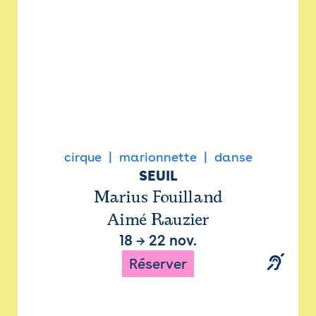
cirque
marionnette
danse
SEUIL
Marius Fouilland
Aimé Rauzier
18
→
22 nov.
Réserver