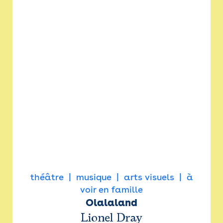
théâtre
musique
arts visuels
à
voir en famille
Olalaland
Lionel Dray