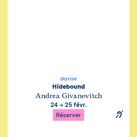
danse
Hidebound
Andrea Givanovitch
24
→
25 févr.
Réserver