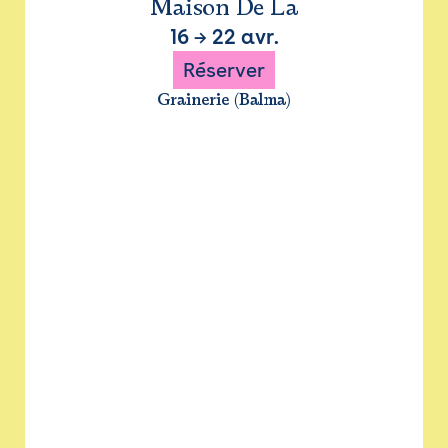
Maison De La
16
→
22 avr.
Réserver
Grainerie (Balma)