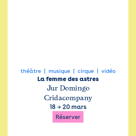
théâtre
musique
cirque
vidéo
La femme des astres
Jur Domingo
Cridacompany
18
→
20 mars
Réserver