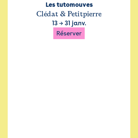
Les tutomouves
Clédat & Petitpierre
13
→
31 janv.
Réserver