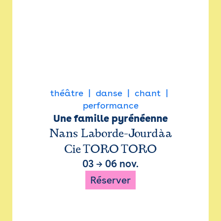
théâtre
danse
chant
performance
Une famille pyrénéenne
Nans Laborde-Jourdàa
Cie TORO TORO
03
→
06 nov.
Réserver