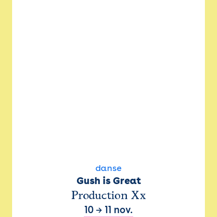
danse
Gush is Great
Production Xx
10
→
11 nov.