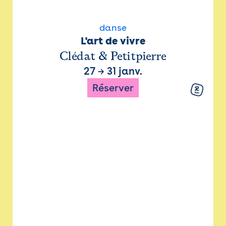
danse
L'art de vivre
Clédat & Petitpierre
27
→
31 janv.
Réserver