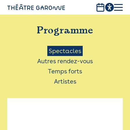
Aller
au
contenu
PROGRAMME
principal
Programme
INFOS PRATIQUES
AVEC LES PUBLICS
Menu
Spectacles
Autres rendez-vous
ACCESSIBILITÉ
Saison
Temps forts
LES PRODUCTIONS
Artistes
LE THÉÂTRE
Bistro
Billetterie