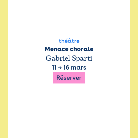
théâtre
Menace chorale
Gabriel Sparti
11
→
16 mars
Réserver