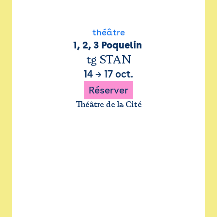
théâtre
1, 2, 3 Poquelin 
tg STAN
14
→
17 oct.
Réserver
Théâtre de la Cité