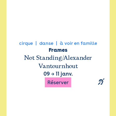
cirque
danse
à voir en famille
Frames
Not Standing/Alexander
Vantournhout
09
→
11 janv.
Réserver