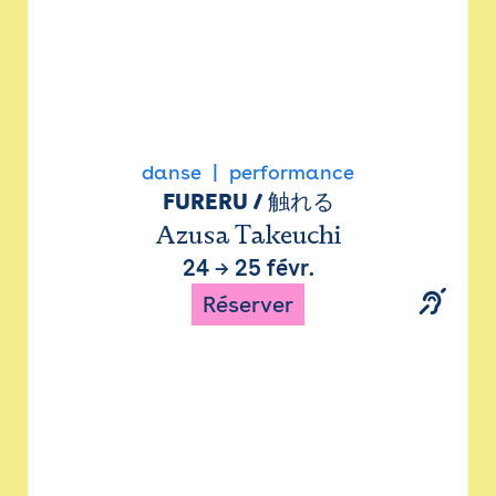
danse
performance
FURERU / 触れる
Azusa Takeuchi
24
→
25 févr.
Réserver