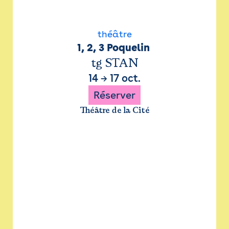
théâtre
1, 2, 3 Poquelin 
tg STAN
14
→
17 oct.
Réserver
Théâtre de la Cité