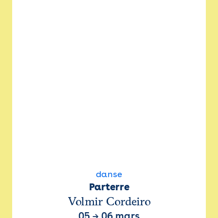
danse
Parterre
Volmir Cordeiro
05
→
06 mars