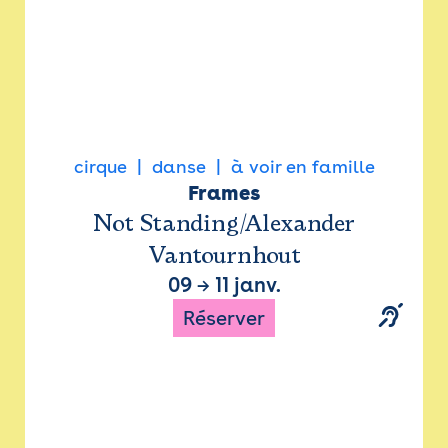
cirque
danse
à voir en famille
Frames
Not Standing/Alexander
Vantournhout
09
→
11 janv.
Réserver