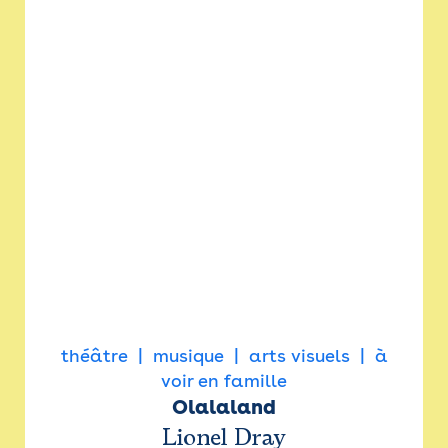
théâtre
musique
arts visuels
à
voir en famille
Olalaland
Lionel Dray