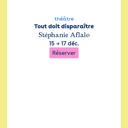
théâtre
Tout doit disparaître
Stéphanie Aflalo
15
→
17 déc.
Réserver