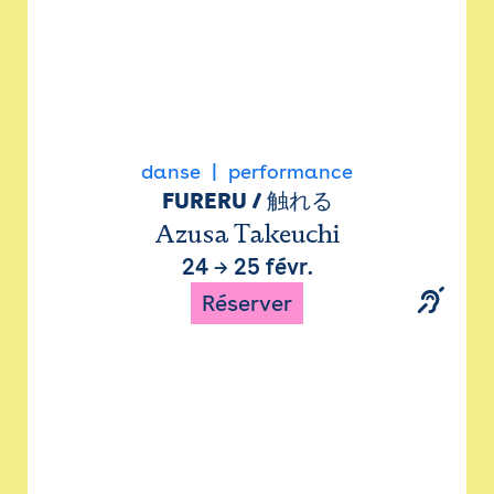
danse
performance
FURERU / 触れる
Azusa Takeuchi
24
→
25 févr.
Réserver