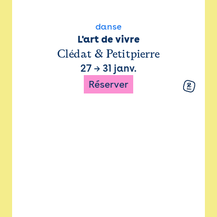
danse
L'art de vivre
Clédat & Petitpierre
27
→
31 janv.
Réserver