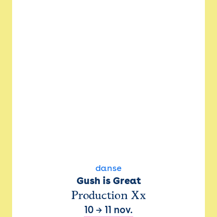
danse
Gush is Great
Production Xx
10
→
11 nov.