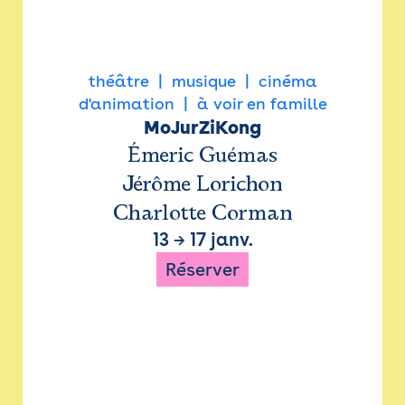
théâtre
musique
cinéma
d'animation
à voir en famille
MoJurZiKong
Émeric Guémas
Jérôme Lorichon
Charlotte Corman
13
→
17 janv.
Réserver