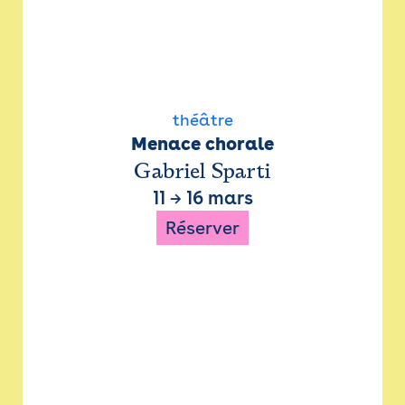
théâtre
Menace chorale
Gabriel Sparti
11
→
16 mars
Réserver