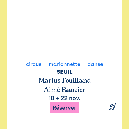
cirque
marionnette
danse
SEUIL
Marius Fouilland
Aimé Rauzier
18
→
22 nov.
Réserver