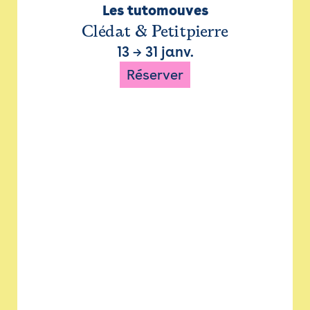
Les tutomouves
Clédat & Petitpierre
13
→
31 janv.
Réserver