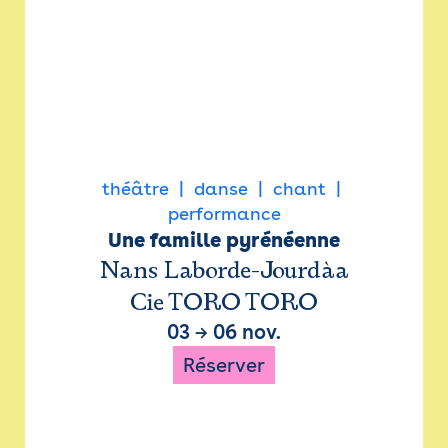
théâtre
danse
chant
performance
Une famille pyrénéenne
Nans Laborde-Jourdàa
Cie TORO TORO
03
→
06 nov.
Réserver