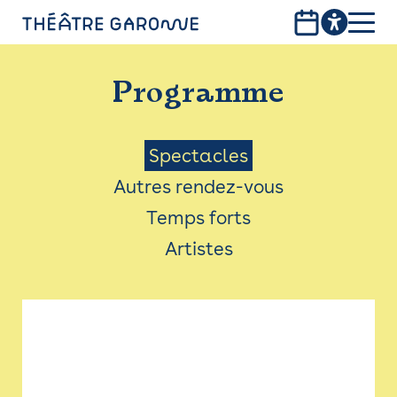
Aller
au
contenu
PROGRAMME
principal
Programme
INFOS PRATIQUES
AVEC LES PUBLICS
Menu
Spectacles
Autres rendez-vous
ACCESSIBILITÉ
Saison
Temps forts
LES PRODUCTIONS
Artistes
LE THÉÂTRE
Bistro
Billetterie