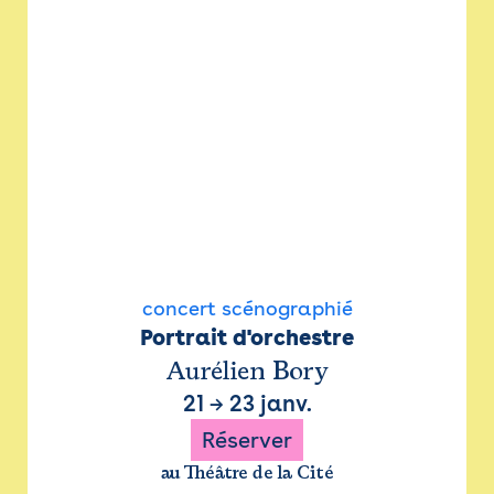
concert scénographié
Portrait d'orchestre
Aurélien Bory
21
→
23 janv.
Réserver
au Théâtre de la Cité