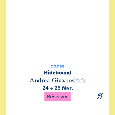
danse
Hidebound
Andrea Givanovitch
24
→
25 févr.
Réserver