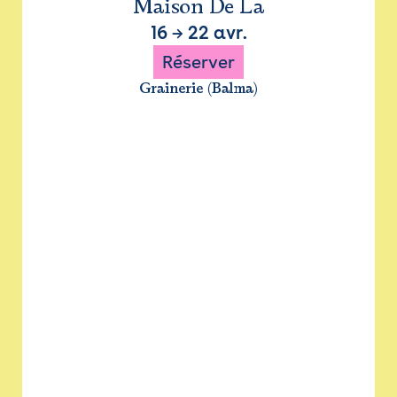
Maison De La
16
→
22 avr.
Réserver
Grainerie (Balma)