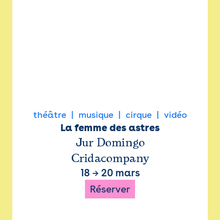
théâtre
musique
cirque
vidéo
La femme des astres
Jur Domingo
Cridacompany
18
→
20 mars
Réserver