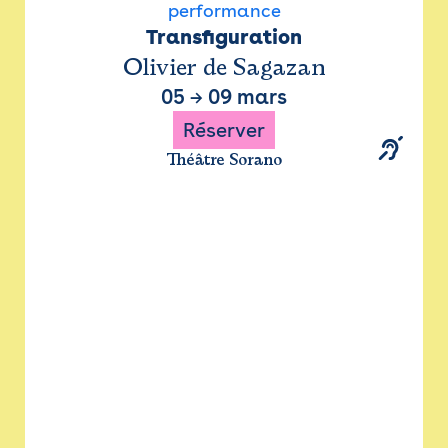
performance
Transfiguration
Olivier de Sagazan
05
→
09 mars
Réserver
Théâtre Sorano