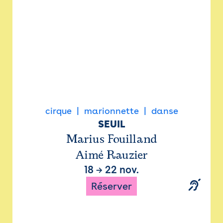
cirque
marionnette
danse
SEUIL
Marius Fouilland
Aimé Rauzier
18
→
22 nov.
Réserver