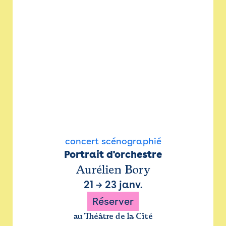
concert scénographié
Portrait d'orchestre
Aurélien Bory
21
→
23 janv.
Réserver
au Théâtre de la Cité