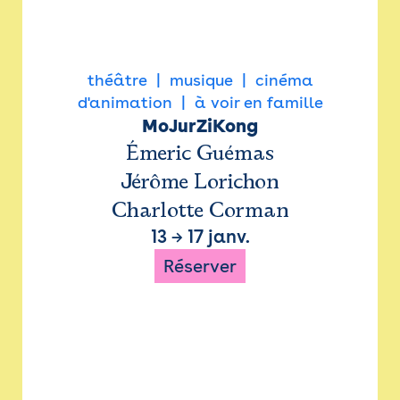
théâtre
musique
cinéma
d'animation
à voir en famille
MoJurZiKong
Émeric Guémas
Jérôme Lorichon
Charlotte Corman
13
→
17 janv.
Réserver