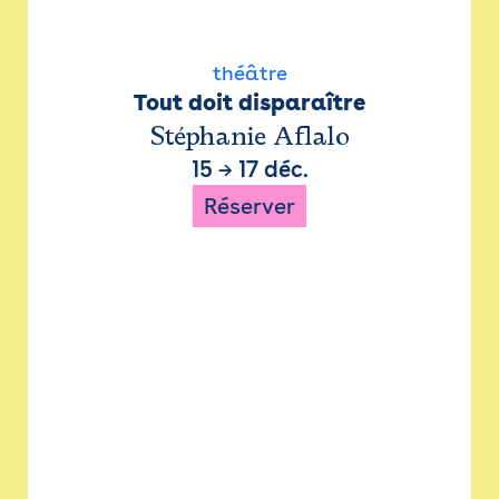
théâtre
Tout doit disparaître
Stéphanie Aflalo
15
→
17 déc.
Réserver