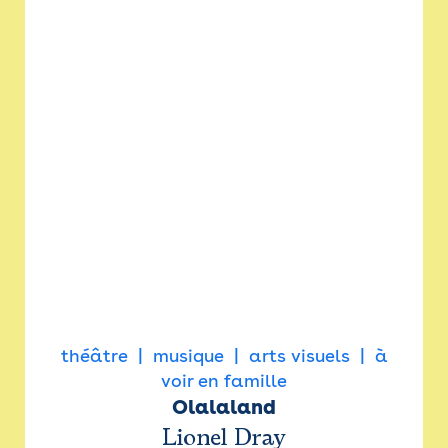
théâtre
musique
arts visuels
à
voir en famille
Olalaland
Lionel Dray