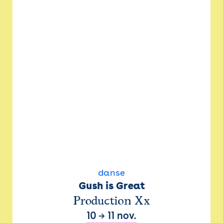
danse
Gush is Great
Production Xx
10
→
11 nov.