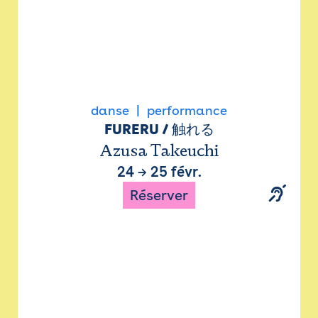
danse
performance
FURERU / 触れる
Azusa Takeuchi
24
→
25 févr.
Réserver