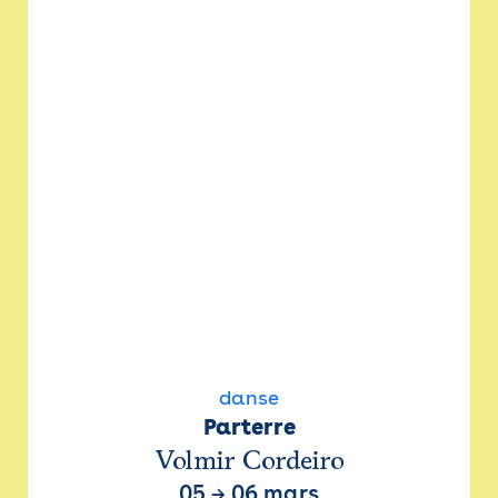
danse
Parterre
Volmir Cordeiro
05
→
06 mars