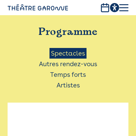
Aller
au
contenu
PROGRAMME
principal
Programme
INFOS PRATIQUES
AVEC LES PUBLICS
Menu
Spectacles
Autres rendez-vous
ACCESSIBILITÉ
Saison
Temps forts
LES PRODUCTIONS
Artistes
LE THÉÂTRE
Bistro
Billetterie