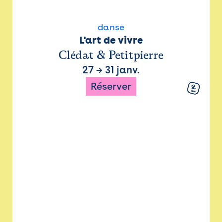
danse
L'art de vivre
Clédat & Petitpierre
27
→
31 janv.
Réserver