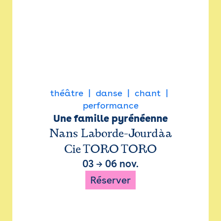
théâtre
danse
chant
performance
Une famille pyrénéenne
Nans Laborde-Jourdàa
Cie TORO TORO
03
→
06 nov.
Réserver