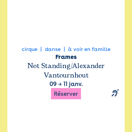
cirque
danse
à voir en famille
Frames
Not Standing/Alexander
Vantournhout
09
→
11 janv.
Réserver