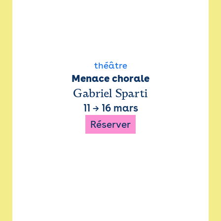
théâtre
Menace chorale
Gabriel Sparti
11
→
16 mars
Réserver