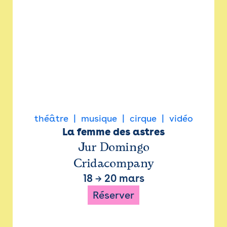
théâtre
musique
cirque
vidéo
La femme des astres
Jur Domingo
Cridacompany
18
→
20 mars
Réserver