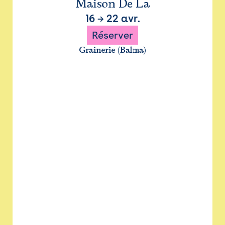
Maison De La
16
→
22 avr.
Réserver
Grainerie (Balma)