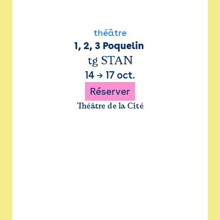
théâtre
1, 2, 3 Poquelin 
tg STAN
14
→
17 oct.
Réserver
Théâtre de la Cité