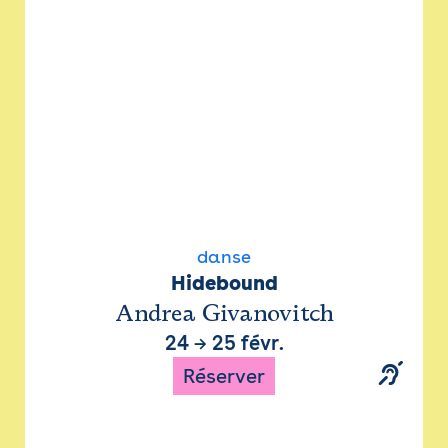
danse
Hidebound
Andrea Givanovitch
24
→
25 févr.
Réserver