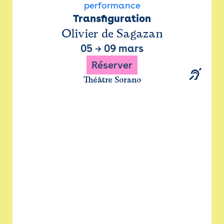
performance
Transfiguration
Olivier de Sagazan
05
→
09 mars
Réserver
Théâtre Sorano