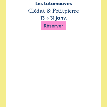
Les tutomouves
Clédat & Petitpierre
13
→
31 janv.
Réserver