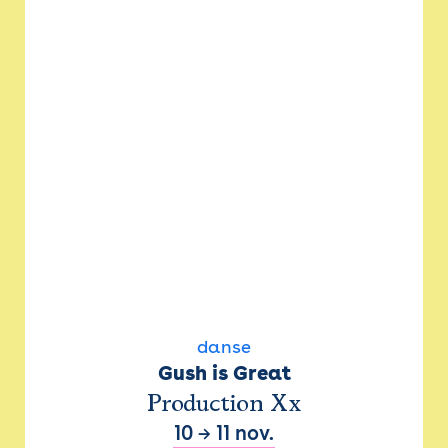
danse
Gush is Great
Production Xx
10
→
11 nov.