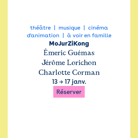
théâtre
musique
cinéma
d'animation
à voir en famille
MoJurZiKong
Émeric Guémas
Jérôme Lorichon
Charlotte Corman
13
→
17 janv.
Réserver