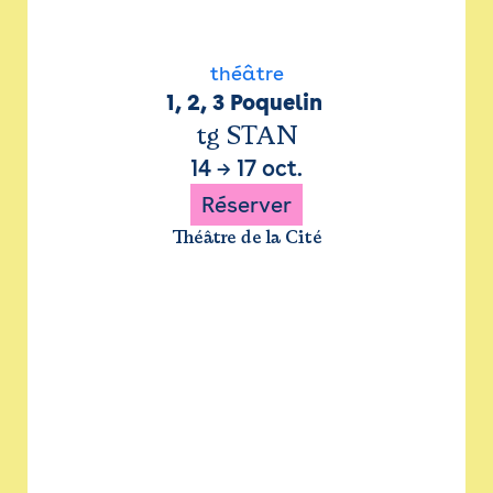
théâtre
1, 2, 3 Poquelin 
tg STAN
14
→
17 oct.
Réserver
Théâtre de la Cité