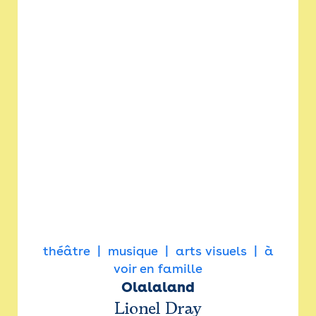
théâtre
musique
arts visuels
à
voir en famille
Olalaland
Lionel Dray