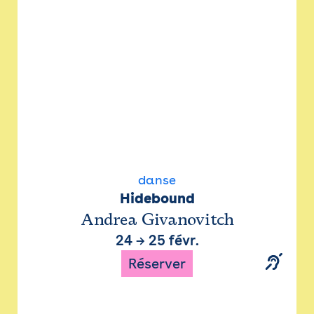
danse
Hidebound
Andrea Givanovitch
24
→
25 févr.
Réserver