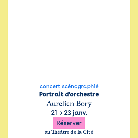
concert scénographié
Portrait d'orchestre
Aurélien Bory
21
→
23 janv.
Réserver
au Théâtre de la Cité