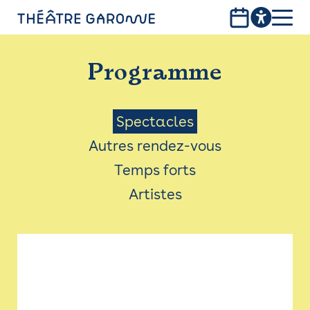
Aller
au
contenu
PROGRAMME
principal
Programme
INFOS PRATIQUES
AVEC LES PUBLICS
Menu
Spectacles
Autres rendez-vous
ACCESSIBILITÉ
Saison
Temps forts
LES PRODUCTIONS
Artistes
LE THÉÂTRE
Bistro
Billetterie