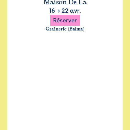
Maison De La
16
→
22 avr.
Réserver
Grainerie (Balma)