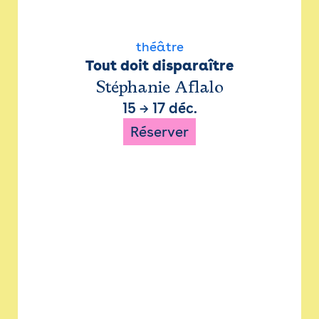
théâtre
Tout doit disparaître
Stéphanie Aflalo
15
→
17 déc.
Réserver