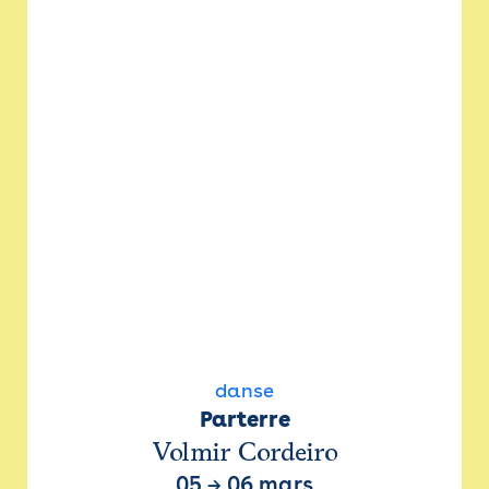
danse
Parterre
Volmir Cordeiro
05
→
06 mars