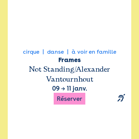
cirque
danse
à voir en famille
Frames
Not Standing/Alexander
Vantournhout
09
→
11 janv.
Réserver