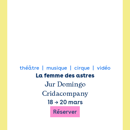
théâtre
musique
cirque
vidéo
La femme des astres
Jur Domingo
Cridacompany
18
→
20 mars
Réserver