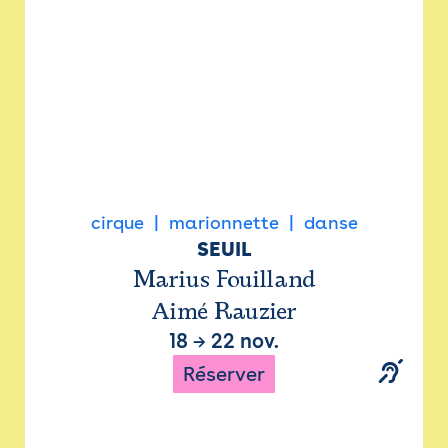
cirque
marionnette
danse
SEUIL
Marius Fouilland
Aimé Rauzier
18
→
22 nov.
Réserver