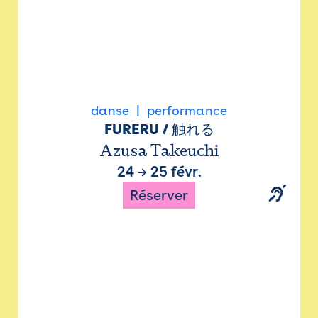
danse
performance
FURERU / 触れる
Azusa Takeuchi
24
→
25 févr.
Réserver