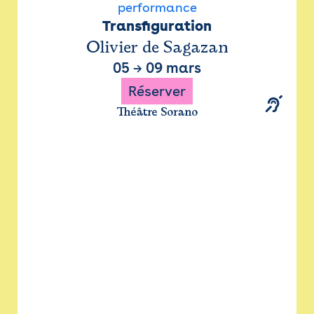
performance
Transfiguration
Olivier de Sagazan
05
→
09 mars
Réserver
Théâtre Sorano