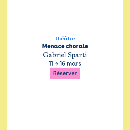
théâtre
Menace chorale
Gabriel Sparti
11
→
16 mars
Réserver