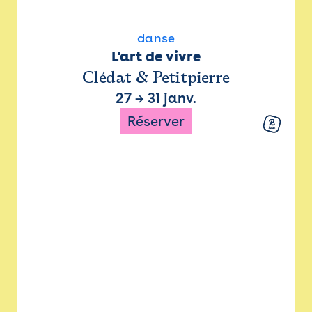
danse
L'art de vivre
Clédat & Petitpierre
27
→
31 janv.
Réserver