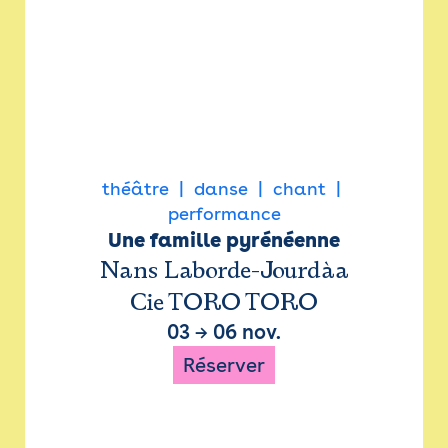
théâtre
danse
chant
performance
Une famille pyrénéenne
Nans Laborde-Jourdàa
Cie TORO TORO
03
→
06 nov.
Réserver