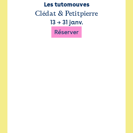
Les tutomouves
Clédat & Petitpierre
13
→
31 janv.
Réserver