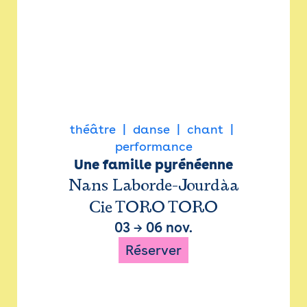
théâtre
danse
chant
performance
Une famille pyrénéenne
Nans Laborde-Jourdàa
Cie TORO TORO
03
→
06 nov.
Réserver