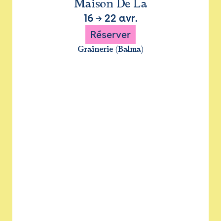
Maison De La
16
→
22 avr.
Réserver
Grainerie (Balma)