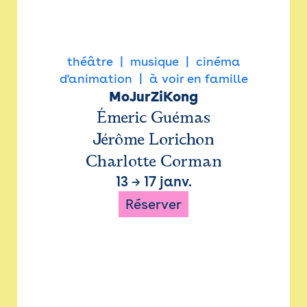
théâtre
musique
cinéma
d'animation
à voir en famille
MoJurZiKong
Émeric Guémas
Jérôme Lorichon
Charlotte Corman
13
→
17 janv.
Réserver