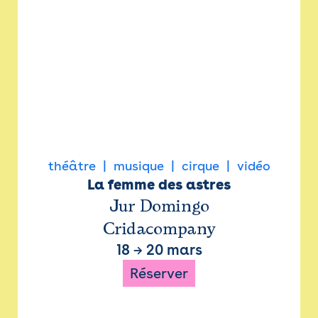
théâtre
musique
cirque
vidéo
La femme des astres
Jur Domingo
Cridacompany
18
→
20 mars
Réserver