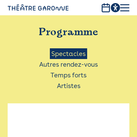
Aller
au
contenu
PROGRAMME
principal
Programme
INFOS PRATIQUES
AVEC LES PUBLICS
Menu
Spectacles
Autres rendez-vous
ACCESSIBILITÉ
Saison
Temps forts
LES PRODUCTIONS
Artistes
LE THÉÂTRE
Bistro
Billetterie