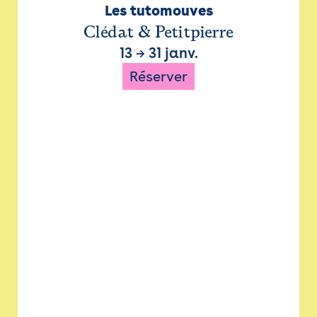
Les tutomouves
Clédat & Petitpierre
13
→
31 janv.
Réserver