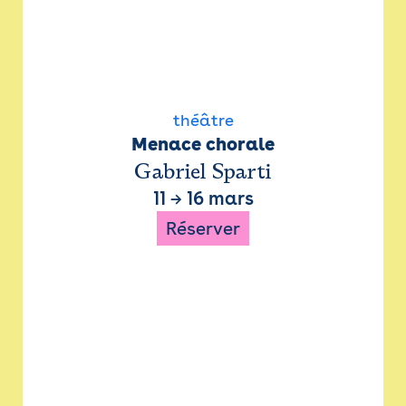
théâtre
Menace chorale
Gabriel Sparti
11
→
16 mars
Réserver