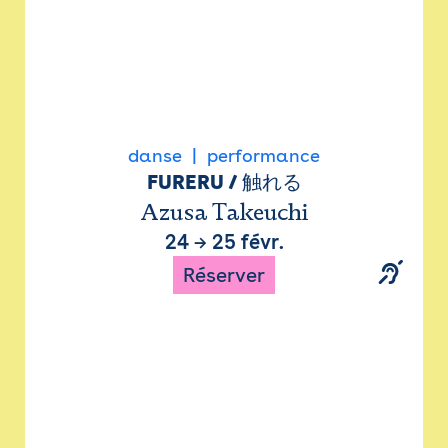
danse
performance
FURERU / 触れる
Azusa Takeuchi
24
→
25 févr.
Réserver