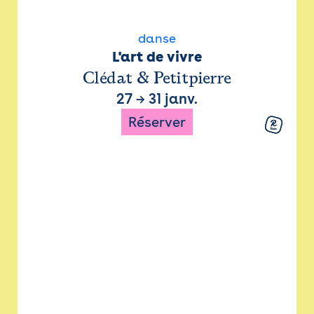
danse
L'art de vivre
Clédat & Petitpierre
27
→
31 janv.
Réserver