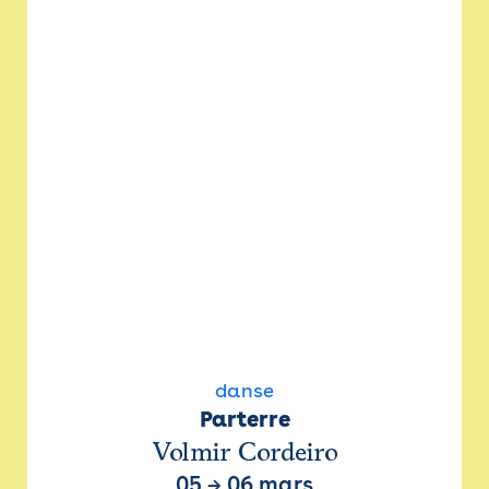
danse
Parterre
Volmir Cordeiro
05
→
06 mars