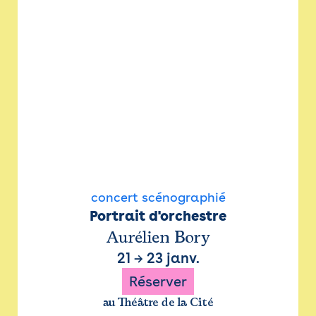
concert scénographié
Portrait d'orchestre
Aurélien Bory
21
→
23 janv.
Réserver
au Théâtre de la Cité