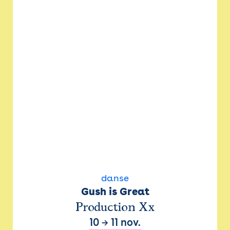
danse
Gush is Great
Production Xx
10
→
11 nov.