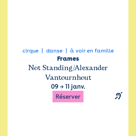
cirque
danse
à voir en famille
Frames
Not Standing/Alexander
Vantournhout
09
→
11 janv.
Réserver