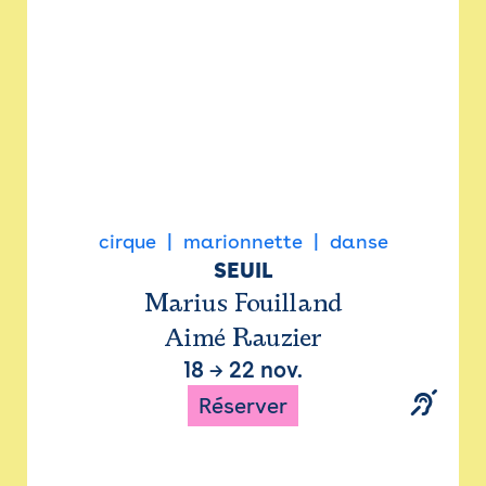
cirque
marionnette
danse
SEUIL
Marius Fouilland
Aimé Rauzier
18
→
22 nov.
Réserver