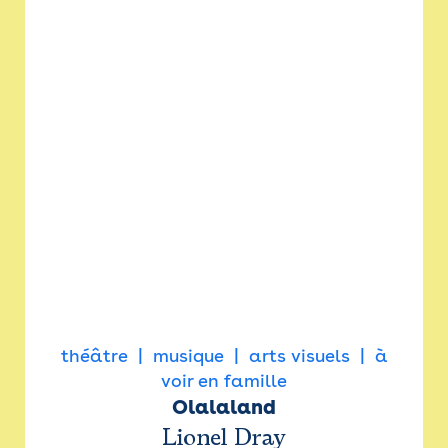
théâtre
musique
arts visuels
à
voir en famille
Olalaland
Lionel Dray