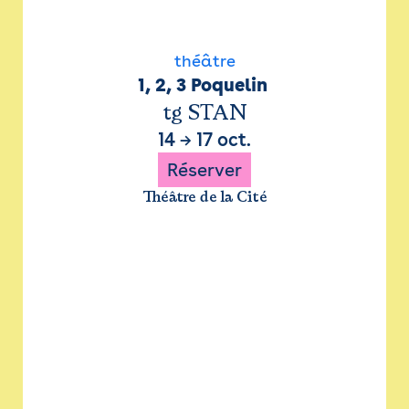
théâtre
1, 2, 3 Poquelin 
tg STAN
14
→
17 oct.
Réserver
Théâtre de la Cité