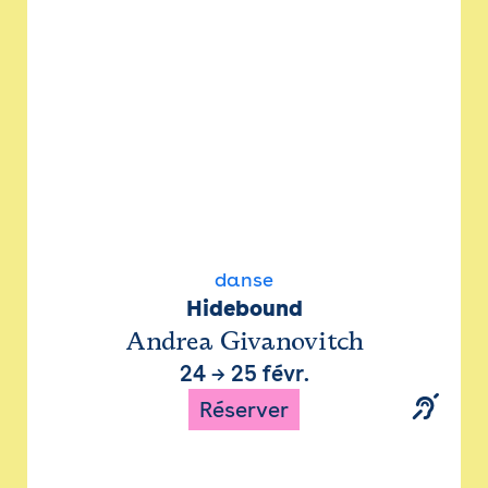
danse
Hidebound
Andrea Givanovitch
24
→
25 févr.
Réserver