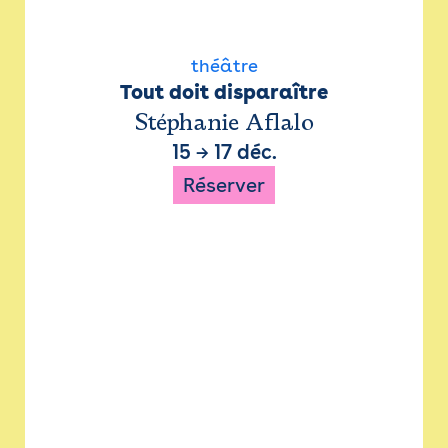
théâtre
Tout doit disparaître
Stéphanie Aflalo
15
→
17 déc.
Réserver