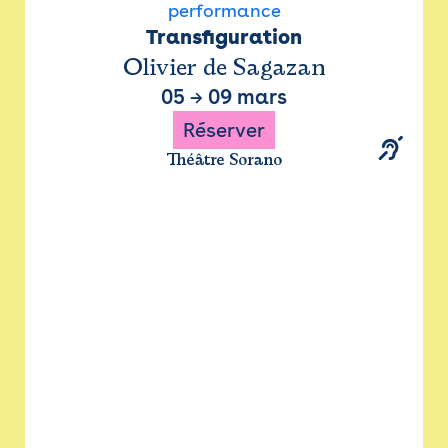
performance
Transfiguration
Olivier de Sagazan
05
→
09 mars
Réserver
Théâtre Sorano