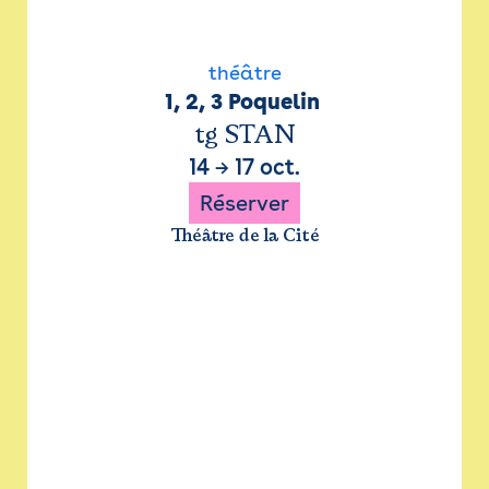
théâtre
1, 2, 3 Poquelin 
tg STAN
14
→
17 oct.
Réserver
Théâtre de la Cité