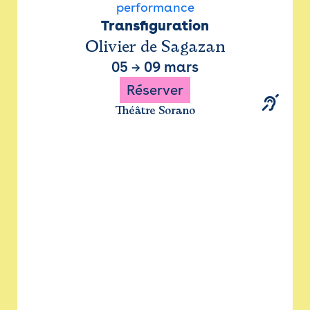
performance
Transfiguration
Olivier de Sagazan
05
→
09 mars
Réserver
Théâtre Sorano