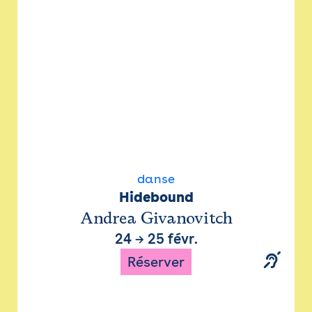
danse
Hidebound
Andrea Givanovitch
24
→
25 févr.
Réserver