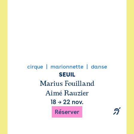
cirque
marionnette
danse
SEUIL
Marius Fouilland
Aimé Rauzier
18
→
22 nov.
Réserver