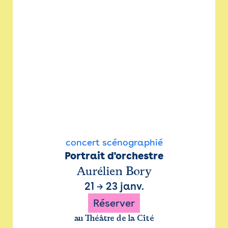
concert scénographié
Portrait d'orchestre
Aurélien Bory
21
→
23 janv.
Réserver
au Théâtre de la Cité