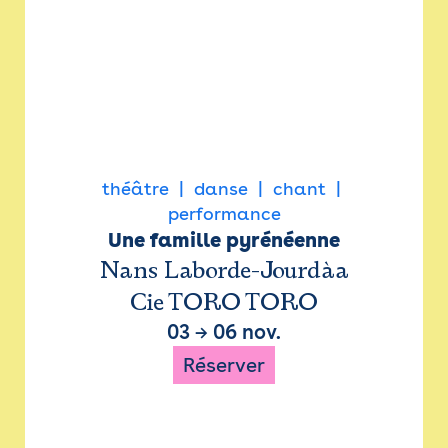
théâtre
danse
chant
performance
Une famille pyrénéenne
Nans Laborde-Jourdàa
Cie TORO TORO
03
→
06 nov.
Réserver