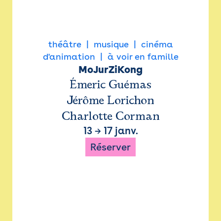
théâtre
musique
cinéma
d'animation
à voir en famille
MoJurZiKong
Émeric Guémas
Jérôme Lorichon
Charlotte Corman
13
→
17 janv.
Réserver