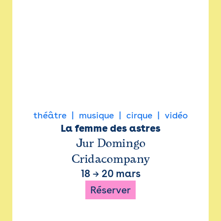
théâtre
musique
cirque
vidéo
La femme des astres
Jur Domingo
Cridacompany
18
→
20 mars
Réserver