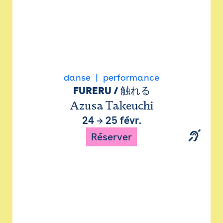
danse
performance
FURERU / 触れる
Azusa Takeuchi
24
→
25 févr.
Réserver