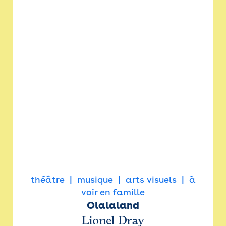
théâtre
musique
arts visuels
à
voir en famille
Olalaland
Lionel Dray