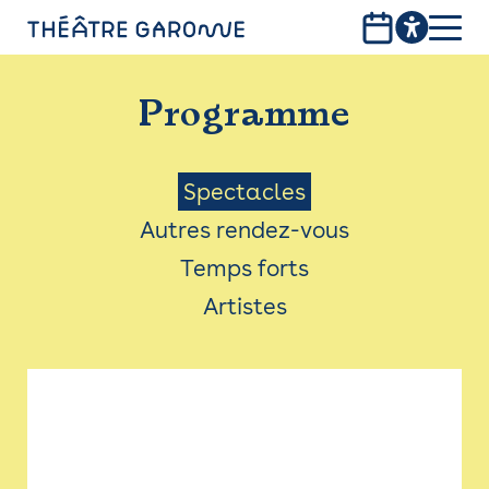
Aller
au
contenu
PROGRAMME
principal
Programme
INFOS PRATIQUES
AVEC LES PUBLICS
Menu
Spectacles
Autres rendez-vous
ACCESSIBILITÉ
Saison
Temps forts
LES PRODUCTIONS
Artistes
LE THÉÂTRE
Bistro
Billetterie