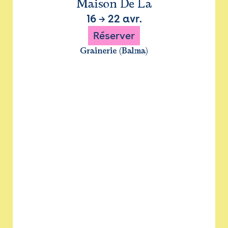
Maison De La
16
→
22 avr.
Réserver
Grainerie (Balma)