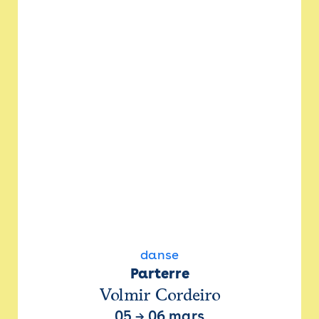
danse
Parterre
Volmir Cordeiro
05
→
06 mars