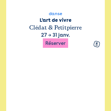
danse
L'art de vivre
Clédat & Petitpierre
27
→
31 janv.
Réserver