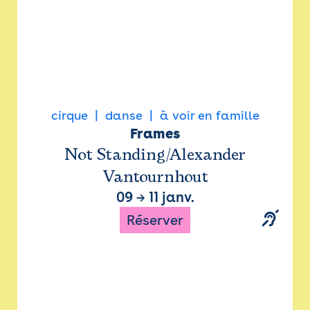
cirque
danse
à voir en famille
Frames
Not Standing/Alexander
Vantournhout
09
→
11 janv.
Réserver