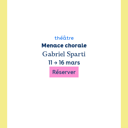
théâtre
Menace chorale
Gabriel Sparti
11
→
16 mars
Réserver