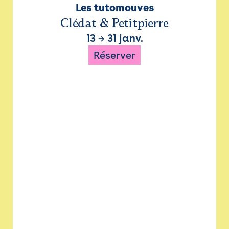
Les tutomouves
Clédat & Petitpierre
13
→
31 janv.
Réserver