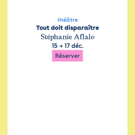
théâtre
Tout doit disparaître
Stéphanie Aflalo
15
→
17 déc.
Réserver