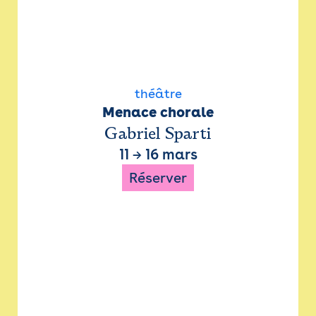
théâtre
Menace chorale
Gabriel Sparti
11
→
16 mars
Réserver