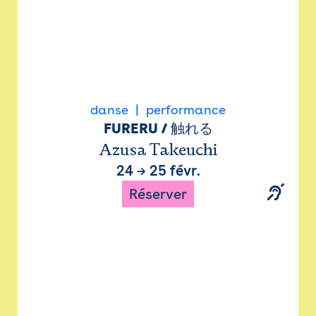
danse
performance
FURERU / 触れる
Azusa Takeuchi
24
→
25 févr.
Réserver