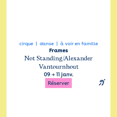
cirque
danse
à voir en famille
Frames
Not Standing/Alexander
Vantournhout
09
→
11 janv.
Réserver