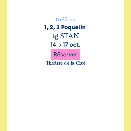
théâtre
1, 2, 3 Poquelin 
tg STAN
14
→
17 oct.
Réserver
Théâtre de la Cité