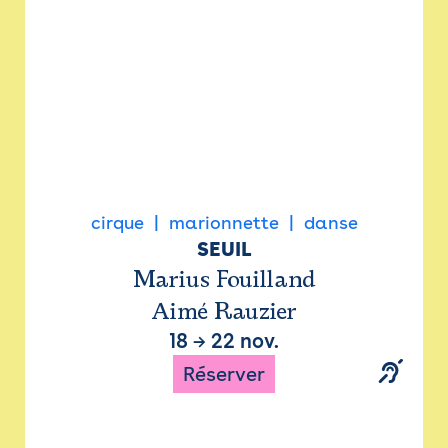
cirque
marionnette
danse
SEUIL
Marius Fouilland
Aimé Rauzier
18
→
22 nov.
Réserver