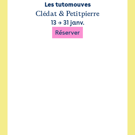
Les tutomouves
Clédat & Petitpierre
13
→
31 janv.
Réserver