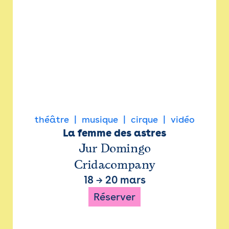
théâtre
musique
cirque
vidéo
La femme des astres
Jur Domingo
Cridacompany
18
→
20 mars
Réserver