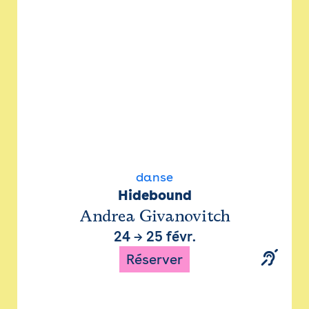
danse
Hidebound
Andrea Givanovitch
24
→
25 févr.
Réserver