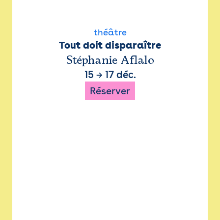
théâtre
Tout doit disparaître
Stéphanie Aflalo
15
→
17 déc.
Réserver