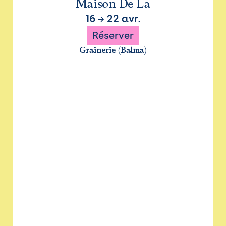
Maison De La
16
→
22 avr.
Réserver
Grainerie (Balma)