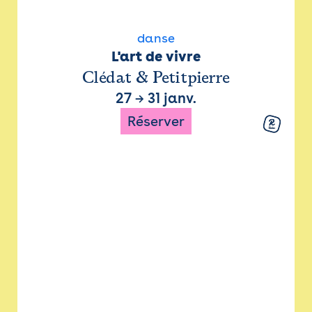
danse
L'art de vivre
Clédat & Petitpierre
27
→
31 janv.
Réserver