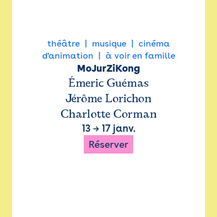
théâtre
musique
cinéma
d'animation
à voir en famille
MoJurZiKong
Émeric Guémas
Jérôme Lorichon
Charlotte Corman
13
→
17 janv.
Réserver