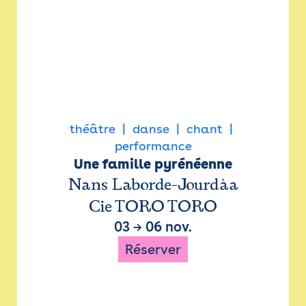
théâtre
danse
chant
performance
Une famille pyrénéenne
Nans Laborde-Jourdàa
Cie TORO TORO
03
→
06 nov.
Réserver