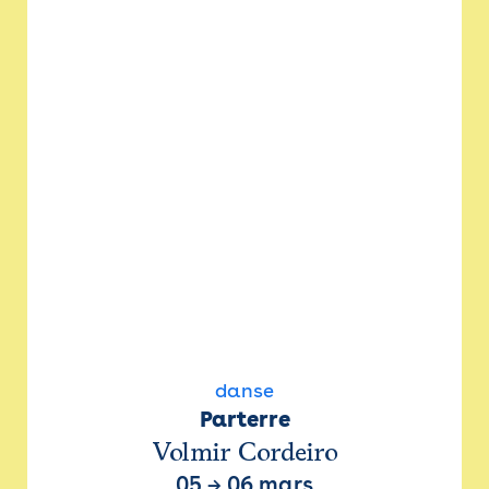
danse
Parterre
Volmir Cordeiro
05
→
06 mars