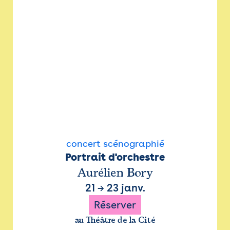
concert scénographié
Portrait d'orchestre
Aurélien Bory
21
→
23 janv.
Réserver
au Théâtre de la Cité