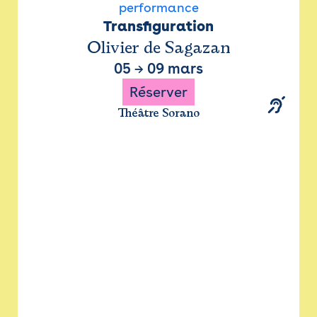
performance
Transfiguration
Olivier de Sagazan
05
→
09 mars
Réserver
Théâtre Sorano