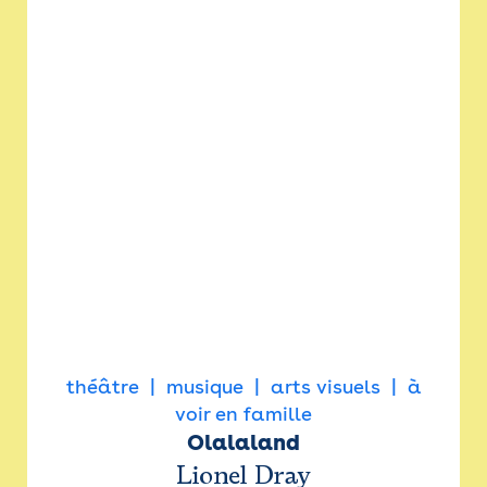
théâtre
musique
arts visuels
à
voir en famille
Olalaland
Lionel Dray