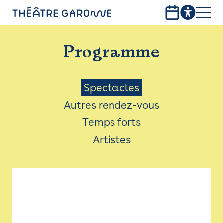
Aller
au
contenu
PROGRAMME
principal
Programme
INFOS PRATIQUES
AVEC LES PUBLICS
Menu
Spectacles
Autres rendez-vous
ACCESSIBILITÉ
Saison
Temps forts
LES PRODUCTIONS
Artistes
LE THÉÂTRE
Bistro
Billetterie