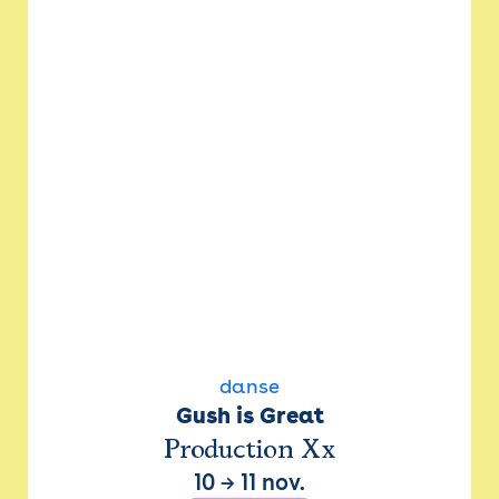
danse
Gush is Great
Production Xx
10
→
11 nov.