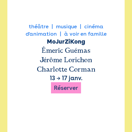
théâtre
musique
cinéma
d'animation
à voir en famille
MoJurZiKong
Émeric Guémas
Jérôme Lorichon
Charlotte Corman
13
→
17 janv.
Réserver