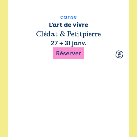
danse
L'art de vivre
Clédat & Petitpierre
27
→
31 janv.
Réserver