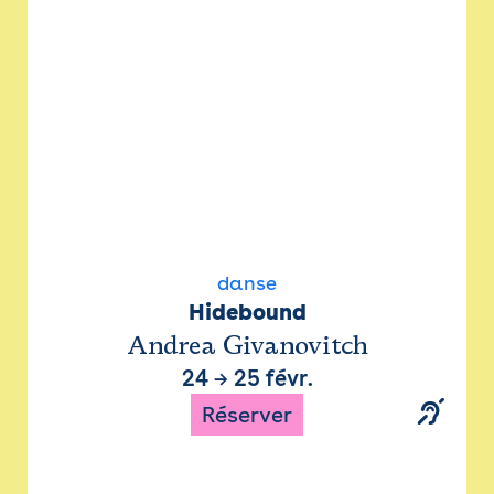
danse
Hidebound
Andrea Givanovitch
24
→
25 févr.
Réserver