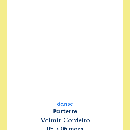
danse
Parterre
Volmir Cordeiro
05
→
06 mars