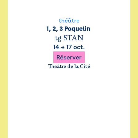
théâtre
1, 2, 3 Poquelin 
tg STAN
14
→
17 oct.
Réserver
Théâtre de la Cité