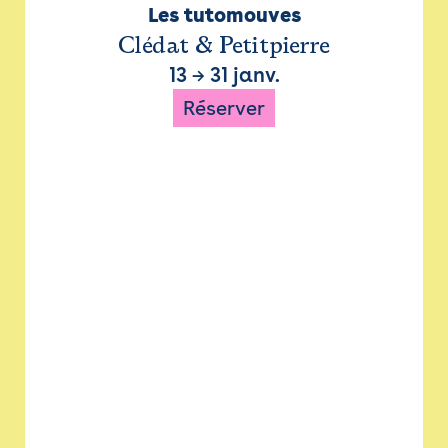
Les tutomouves
Clédat & Petitpierre
13
→
31 janv.
Réserver