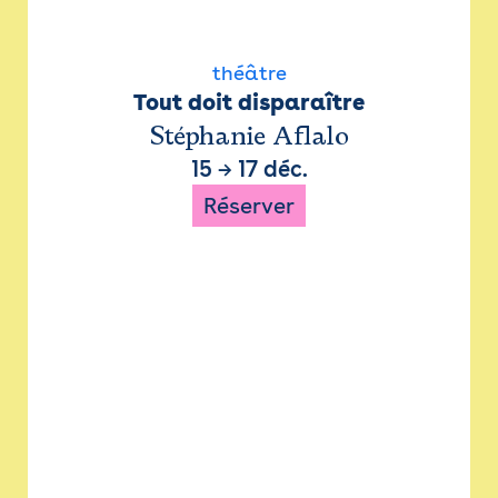
théâtre
Tout doit disparaître
Stéphanie Aflalo
15
→
17 déc.
Réserver