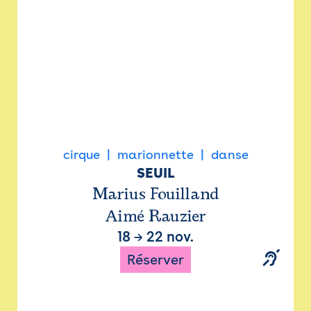
cirque
marionnette
danse
SEUIL
Marius Fouilland
Aimé Rauzier
18
→
22 nov.
Réserver