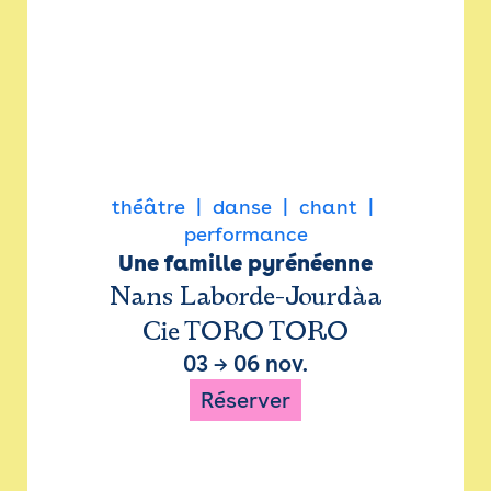
théâtre
danse
chant
performance
Une famille pyrénéenne
Nans Laborde-Jourdàa
Cie TORO TORO
03
→
06 nov.
Réserver