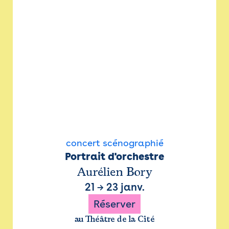
concert scénographié
Portrait d'orchestre
Aurélien Bory
21
→
23 janv.
Réserver
au Théâtre de la Cité