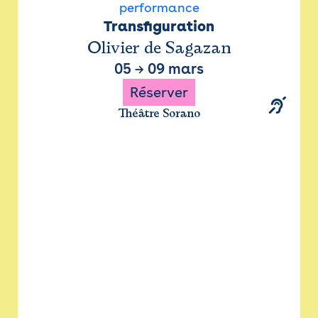
performance
Transfiguration
Olivier de Sagazan
05
→
09 mars
Réserver
Théâtre Sorano