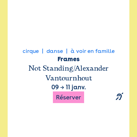
cirque
danse
à voir en famille
Frames
Not Standing/Alexander
Vantournhout
09
→
11 janv.
Réserver