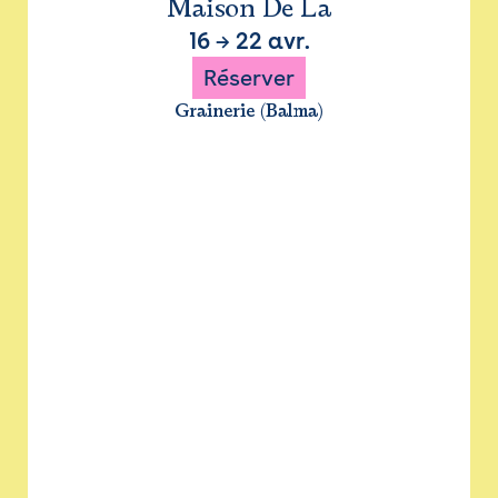
Maison De La
16
→
22 avr.
Réserver
Grainerie (Balma)