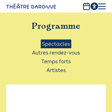
Aller
au
contenu
PROGRAMME
principal
Programme
INFOS PRATIQUES
AVEC LES PUBLICS
Menu
Spectacles
Autres rendez-vous
ACCESSIBILITÉ
Saison
Temps forts
LES PRODUCTIONS
Artistes
LE THÉÂTRE
Bistro
Billetterie