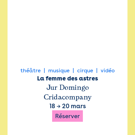
théâtre
musique
cirque
vidéo
La femme des astres
Jur Domingo
Cridacompany
18
→
20 mars
Réserver