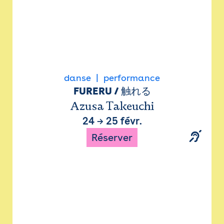
danse
performance
FURERU / 触れる
Azusa Takeuchi
24
→
25 févr.
Réserver