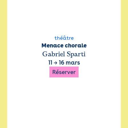
théâtre
Menace chorale
Gabriel Sparti
11
→
16 mars
Réserver