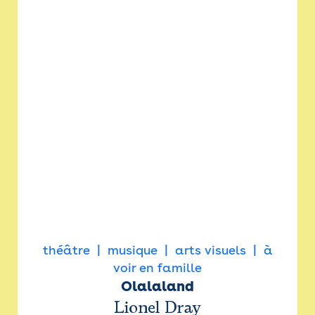
théâtre
musique
arts visuels
à
voir en famille
Olalaland
Lionel Dray