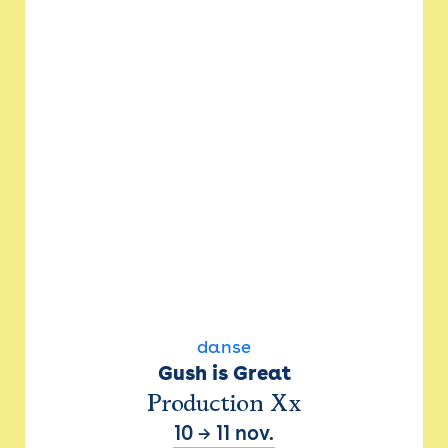
danse
Gush is Great
Production Xx
10
→
11 nov.