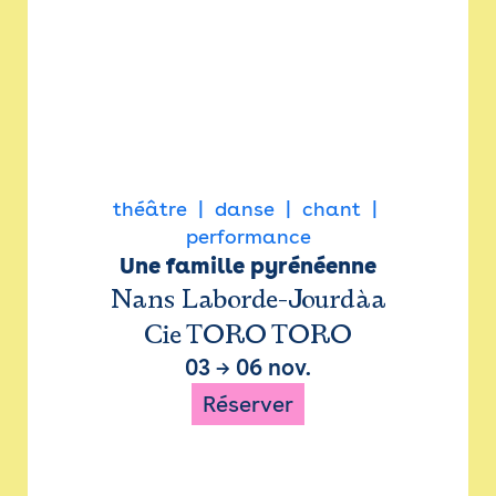
théâtre
danse
chant
performance
Une famille pyrénéenne
Nans Laborde-Jourdàa
Cie TORO TORO
03
→
06 nov.
Réserver