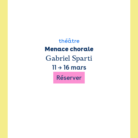
théâtre
Menace chorale
Gabriel Sparti
11
→
16 mars
Réserver