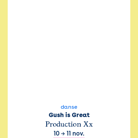
danse
Gush is Great
Production Xx
10
→
11 nov.