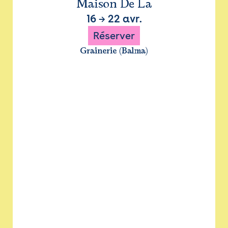
Maison De La
16
→
22 avr.
Réserver
Grainerie (Balma)