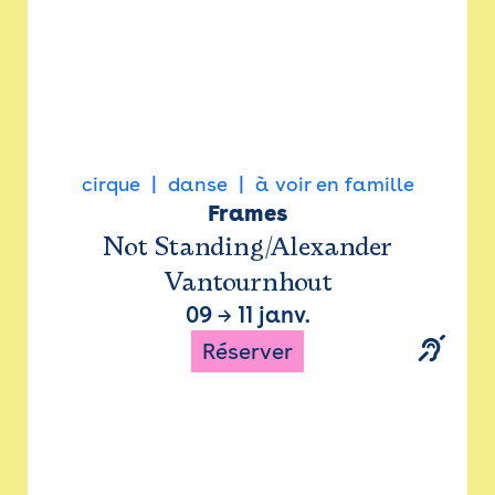
cirque
danse
à voir en famille
Frames
Not Standing/Alexander
Vantournhout
09
→
11 janv.
Réserver