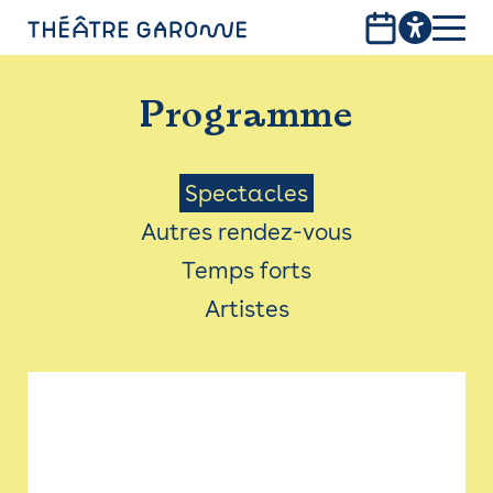
Aller
au
contenu
PROGRAMME
principal
Programme
INFOS PRATIQUES
AVEC LES PUBLICS
Menu
Spectacles
Autres rendez-vous
ACCESSIBILITÉ
Saison
Temps forts
LES PRODUCTIONS
Artistes
LE THÉÂTRE
Bistro
Billetterie