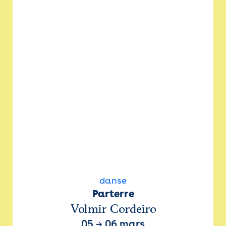
danse
Parterre
Volmir Cordeiro
05
→
06 mars