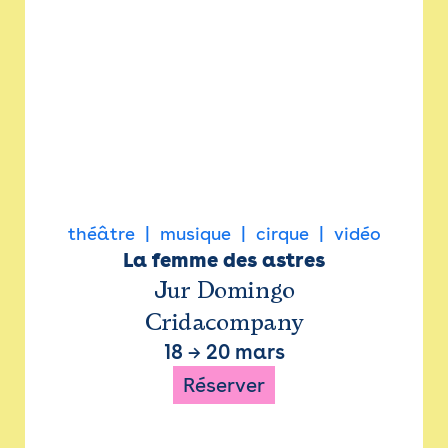
théâtre
musique
cirque
vidéo
La femme des astres
Jur Domingo
Cridacompany
18
→
20 mars
Réserver