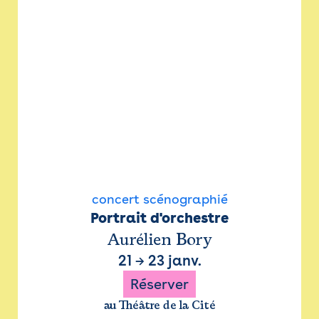
concert scénographié
Portrait d'orchestre
Aurélien Bory
21
→
23 janv.
Réserver
au Théâtre de la Cité