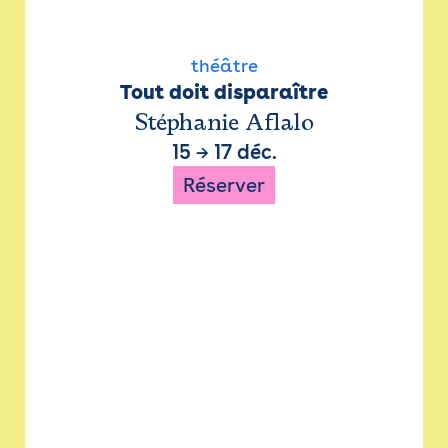
théâtre
Tout doit disparaître
Stéphanie Aflalo
15
→
17 déc.
Réserver