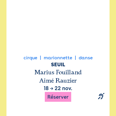
cirque
marionnette
danse
SEUIL
Marius Fouilland
Aimé Rauzier
18
→
22 nov.
Réserver