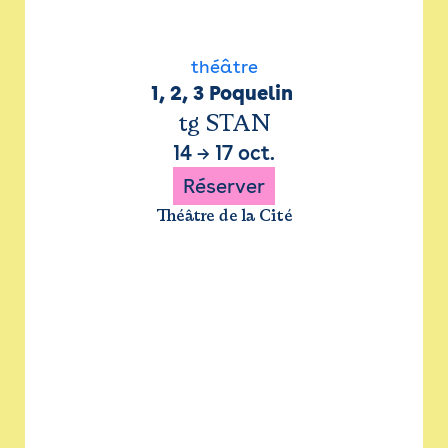
théâtre
1, 2, 3 Poquelin 
tg STAN
14
→
17 oct.
Réserver
Théâtre de la Cité