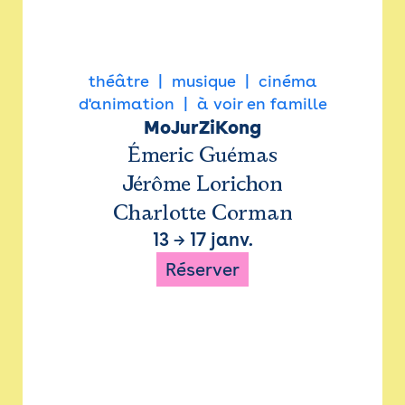
théâtre
musique
cinéma
d'animation
à voir en famille
MoJurZiKong
Émeric Guémas
Jérôme Lorichon
Charlotte Corman
13
→
17 janv.
Réserver