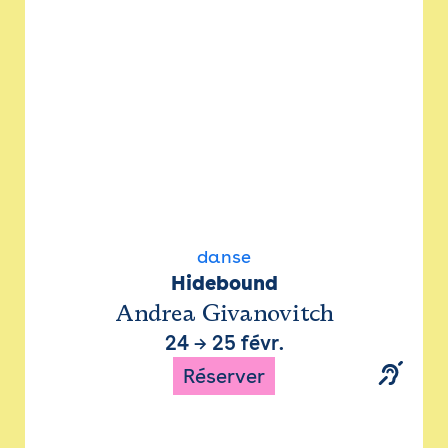
danse
Hidebound
Andrea Givanovitch
24
→
25 févr.
Réserver