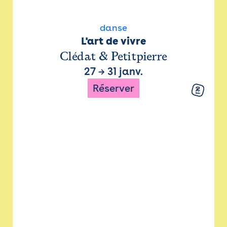
danse
L'art de vivre
Clédat & Petitpierre
27
→
31 janv.
Réserver