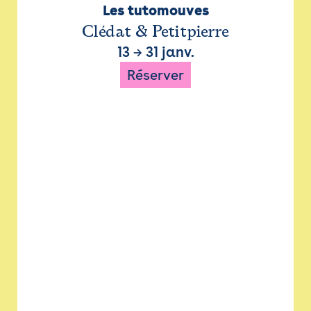
Les tutomouves
Clédat & Petitpierre
13
→
31 janv.
Réserver