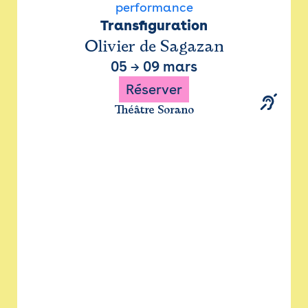
performance
Transfiguration
Olivier de Sagazan
05
→
09 mars
Réserver
Théâtre Sorano