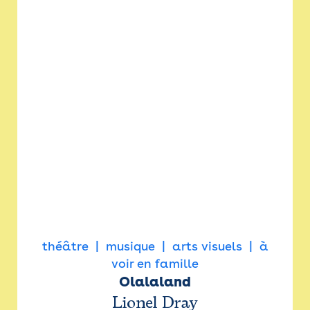
théâtre
musique
arts visuels
à
voir en famille
Olalaland
Lionel Dray