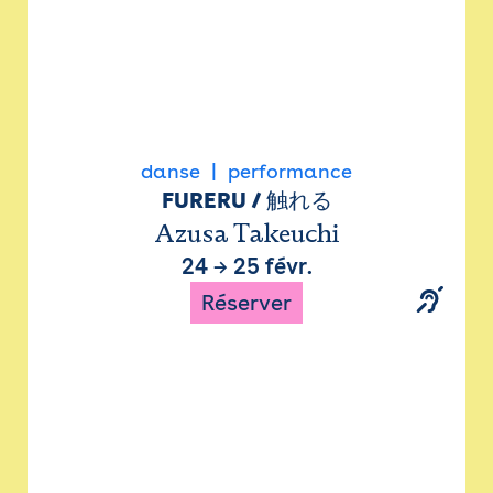
danse
performance
FURERU / 触れる
Azusa Takeuchi
24
→
25 févr.
Réserver