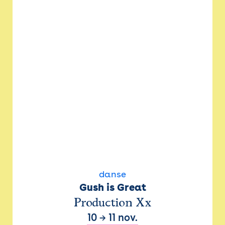
danse
Gush is Great
Production Xx
10
→
11 nov.