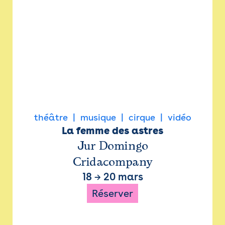
théâtre
musique
cirque
vidéo
La femme des astres
Jur Domingo
Cridacompany
18
→
20 mars
Réserver