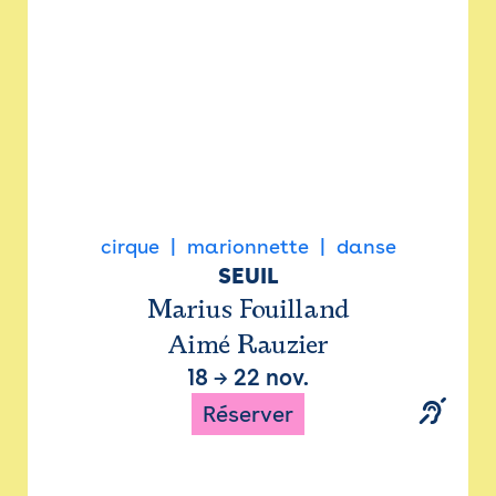
cirque
marionnette
danse
SEUIL
Marius Fouilland
Aimé Rauzier
18
→
22 nov.
Réserver