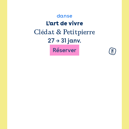
danse
L'art de vivre
Clédat & Petitpierre
27
→
31 janv.
Réserver