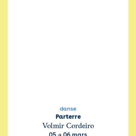
danse
Parterre
Volmir Cordeiro
05
→
06 mars