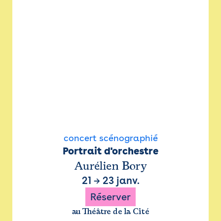
concert scénographié
Portrait d'orchestre
Aurélien Bory
21
→
23 janv.
Réserver
au Théâtre de la Cité