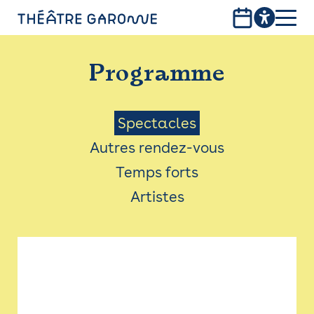
Aller
au
contenu
PROGRAMME
principal
Programme
INFOS PRATIQUES
AVEC LES PUBLICS
Menu
Spectacles
Autres rendez-vous
ACCESSIBILITÉ
Saison
Temps forts
LES PRODUCTIONS
Artistes
LE THÉÂTRE
Bistro
Billetterie