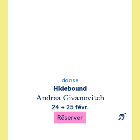
danse
Hidebound
Andrea Givanovitch
24
→
25 févr.
Réserver