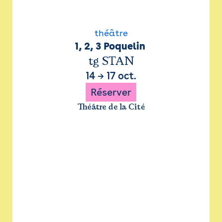
théâtre
1, 2, 3 Poquelin 
tg STAN
14
→
17 oct.
Réserver
Théâtre de la Cité