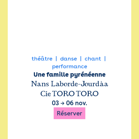
théâtre
danse
chant
performance
Une famille pyrénéenne
Nans Laborde-Jourdàa
Cie TORO TORO
03
→
06 nov.
Réserver