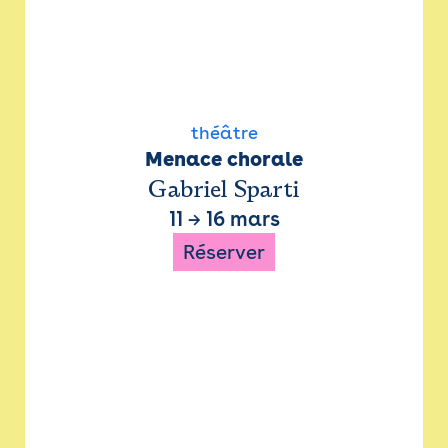
théâtre
Menace chorale
Gabriel Sparti
11
→
16 mars
Réserver