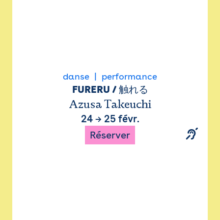
danse
performance
FURERU / 触れる
Azusa Takeuchi
24
→
25 févr.
Réserver