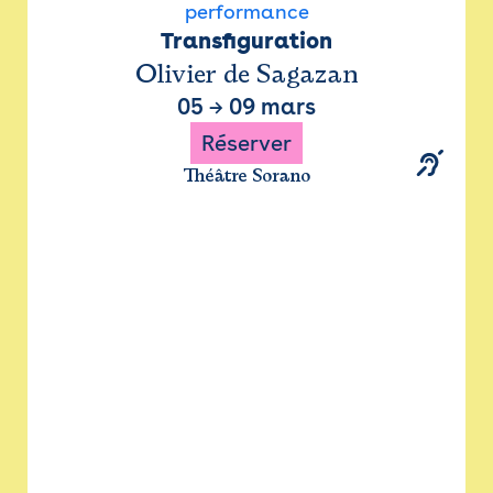
performance
Transfiguration
Olivier de Sagazan
05
→
09 mars
Réserver
Théâtre Sorano