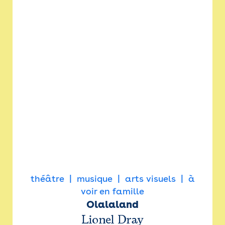
théâtre
musique
arts visuels
à
voir en famille
Olalaland
Lionel Dray