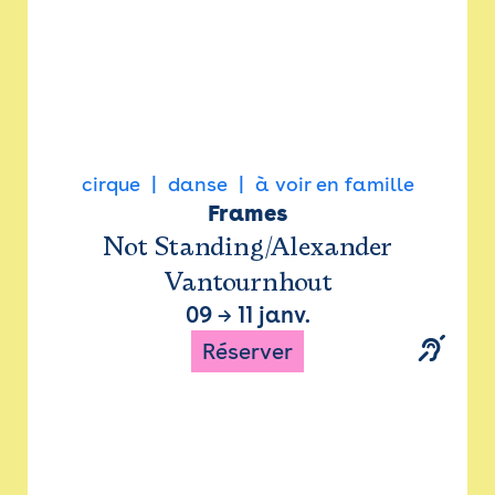
cirque
danse
à voir en famille
Frames
Not Standing/Alexander
Vantournhout
09
→
11 janv.
Réserver