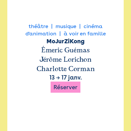
théâtre
musique
cinéma
d'animation
à voir en famille
MoJurZiKong
Émeric Guémas
Jérôme Lorichon
Charlotte Corman
13
→
17 janv.
Réserver