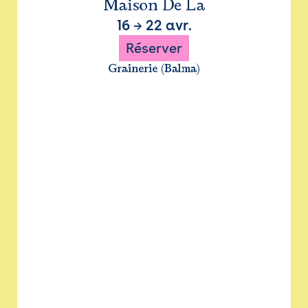
Maison De La
16
→
22 avr.
Réserver
Grainerie (Balma)