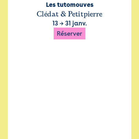
Les tutomouves
Clédat & Petitpierre
13
→
31 janv.
Réserver