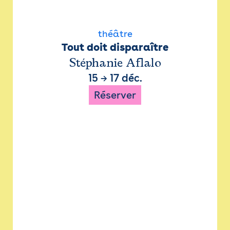
théâtre
Tout doit disparaître
Stéphanie Aflalo
15
→
17 déc.
Réserver