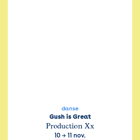
danse
Gush is Great
Production Xx
10
→
11 nov.