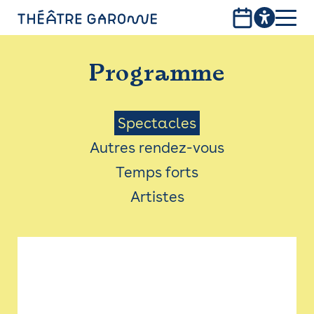
Aller
au
contenu
PROGRAMME
principal
Programme
INFOS PRATIQUES
AVEC LES PUBLICS
Menu
Spectacles
Autres rendez-vous
ACCESSIBILITÉ
Saison
Temps forts
LES PRODUCTIONS
Artistes
LE THÉÂTRE
Bistro
Billetterie