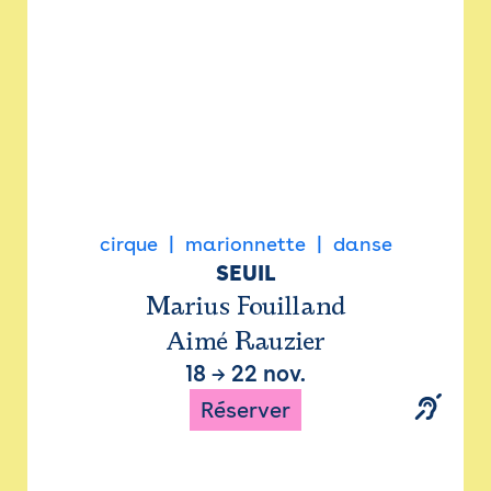
cirque
marionnette
danse
SEUIL
Marius Fouilland
Aimé Rauzier
18
→
22 nov.
Réserver