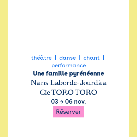
théâtre
danse
chant
performance
Une famille pyrénéenne
Nans Laborde-Jourdàa
Cie TORO TORO
03
→
06 nov.
Réserver