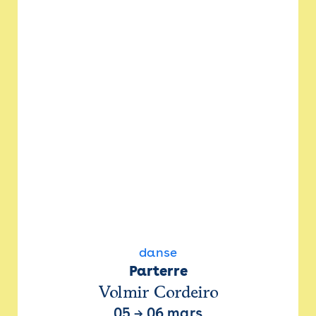
danse
Parterre
Volmir Cordeiro
05
→
06 mars