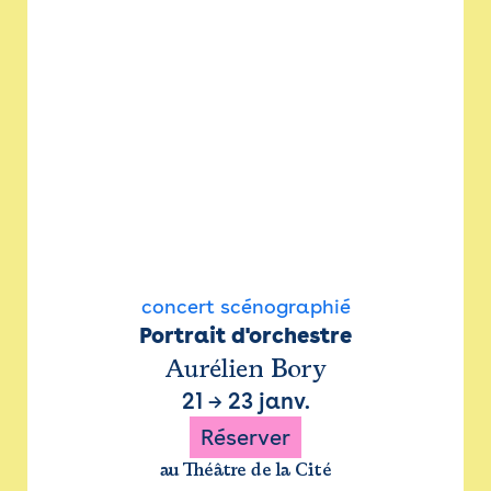
concert scénographié
Portrait d'orchestre
Aurélien Bory
21
→
23 janv.
Réserver
au Théâtre de la Cité