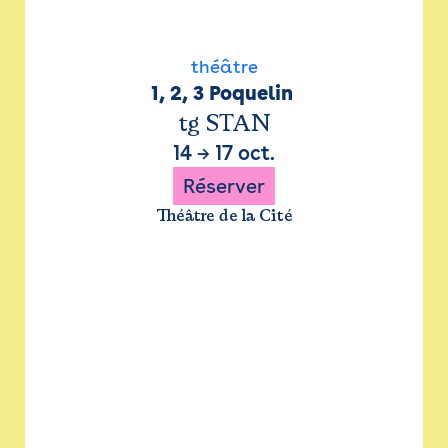
théâtre
1, 2, 3 Poquelin 
tg STAN
14
→
17 oct.
Réserver
Théâtre de la Cité