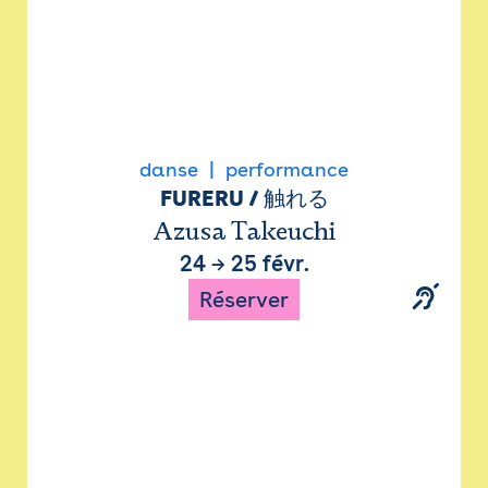
danse
performance
FURERU / 触れる
Azusa Takeuchi
24
→
25 févr.
Réserver