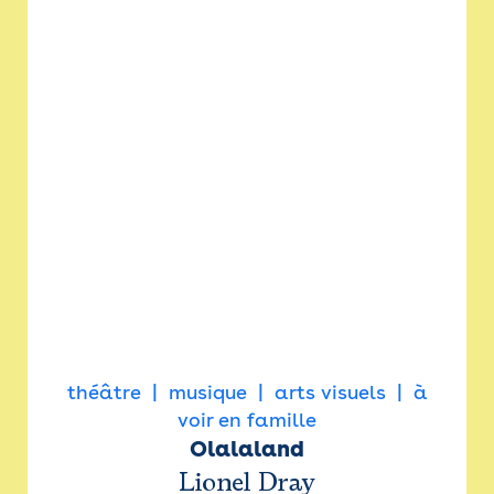
théâtre
musique
arts visuels
à
voir en famille
Olalaland
Lionel Dray