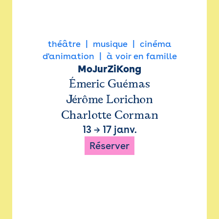
théâtre
musique
cinéma
d'animation
à voir en famille
MoJurZiKong
Émeric Guémas
Jérôme Lorichon
Charlotte Corman
13
→
17 janv.
Réserver