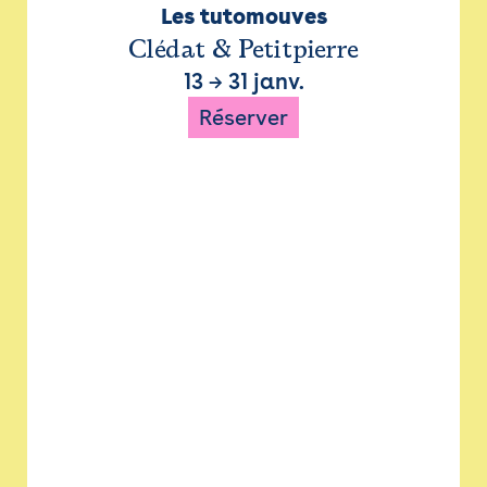
Les tutomouves
Clédat & Petitpierre
13
→
31 janv.
Réserver