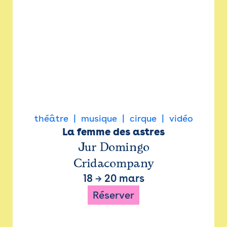
théâtre
musique
cirque
vidéo
La femme des astres
Jur Domingo
Cridacompany
18
→
20 mars
Réserver