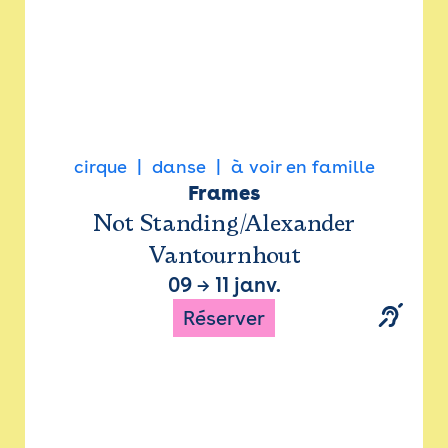
cirque
danse
à voir en famille
Frames
Not Standing/Alexander
Vantournhout
09
→
11 janv.
Réserver