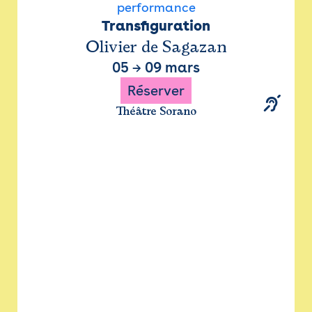
performance
Transfiguration
Olivier de Sagazan
05
→
09 mars
Réserver
Théâtre Sorano