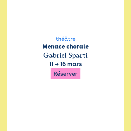
théâtre
Menace chorale
Gabriel Sparti
11
→
16 mars
Réserver