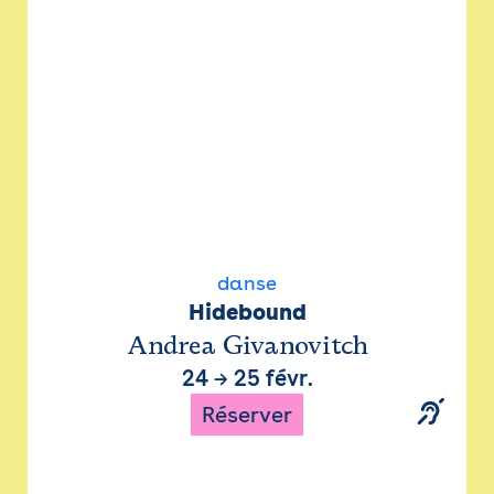
danse
Hidebound
Andrea Givanovitch
24
→
25 févr.
Réserver