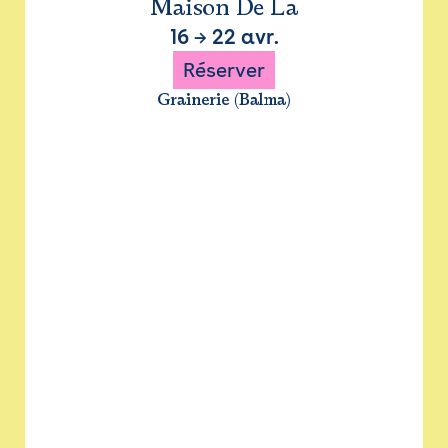
Maison De La
16
→
22 avr.
Réserver
Grainerie (Balma)