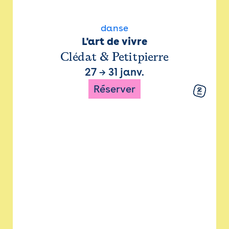
danse
L'art de vivre
Clédat & Petitpierre
27
→
31 janv.
Réserver