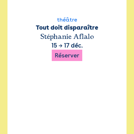
théâtre
Tout doit disparaître
Stéphanie Aflalo
15
→
17 déc.
Réserver