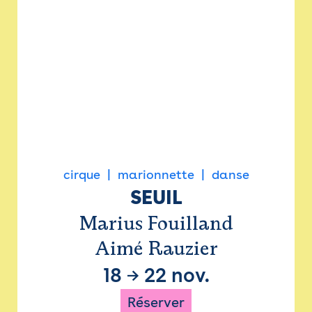
cirque
marionnette
danse
SEUIL
Marius Fouilland
Aimé Rauzier
18
→
22 nov.
Réserver