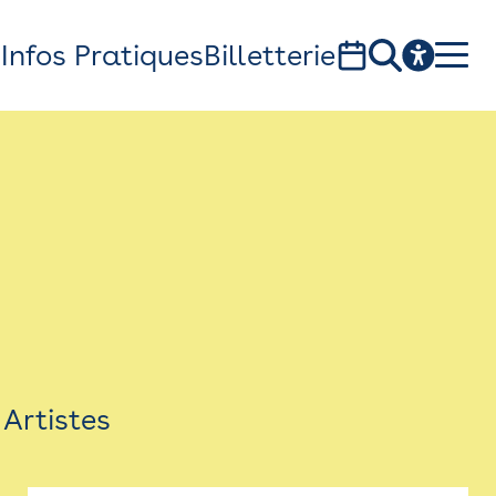
s
Infos Pratiques
Billetterie
Bistro
Billetterie
Newsletter
Espace presse
Artistes
théâtre Garonne, scène européenne
1, av. du Chateau d'eau - 31300 Toulouse