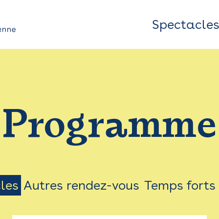
Spectacle
Top
Bar
/
Programme
Menu
les
Autres rendez-vous
Temps forts
on