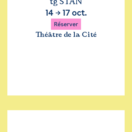
tg STAN
14
→
17 oct.
Réserver
Théâtre de la Cité