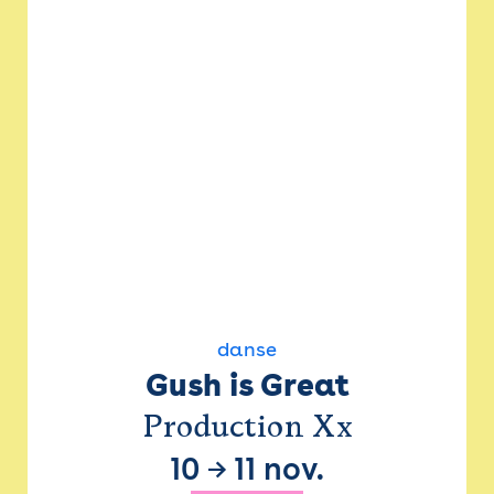
danse
Gush is Great
Production Xx
10
→
11 nov.