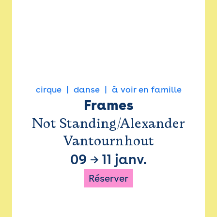
cirque
danse
à voir en famille
Frames
Not Standing/Alexander
Vantournhout
09
→
11 janv.
Réserver