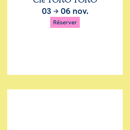
Cie TORO TORO
03
→
06 nov.
Réserver