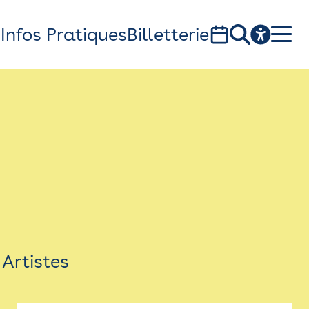
s
Infos Pratiques
Billetterie
Bistro
Billetterie
Newsletter
Espace presse
Artistes
théâtre Garonne, scène européenne
1, av. du Chateau d'eau - 31300 Toulouse