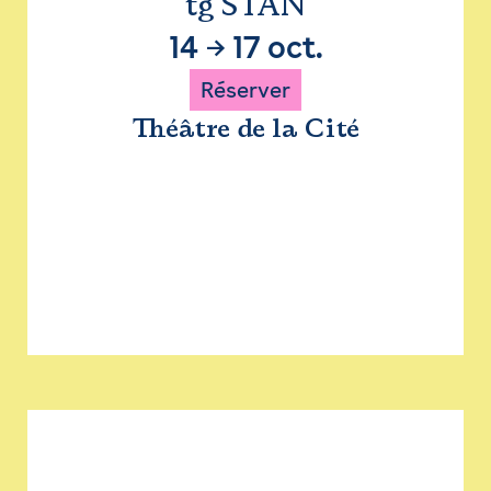
tg STAN
14
→
17 oct.
Réserver
Théâtre de la Cité