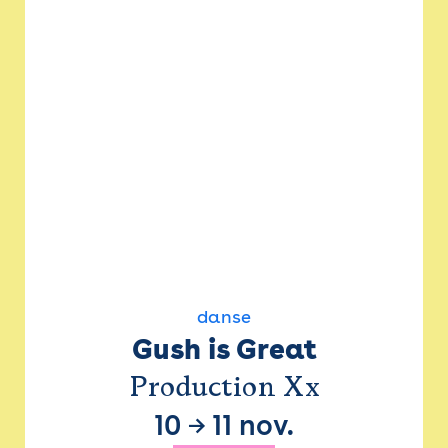
danse
Gush is Great
Production Xx
10
→
11 nov.