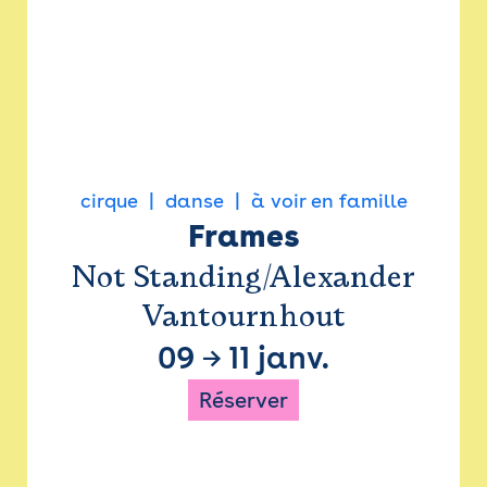
cirque
danse
à voir en famille
Frames
Not Standing/Alexander
Vantournhout
09
→
11 janv.
Réserver