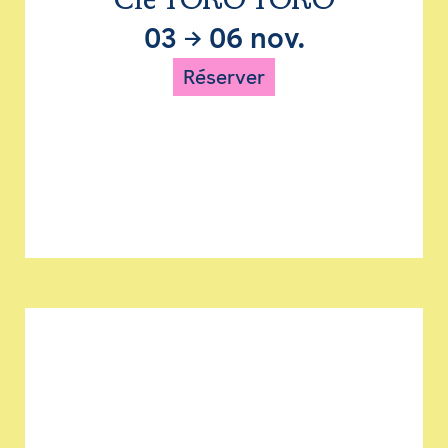
Cie TORO TORO
03
→
06 nov.
Réserver