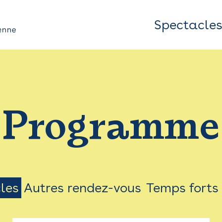
Spectacle
Top
Bar
/
Programme
Menu
les
Autres rendez-vous
Temps forts
on