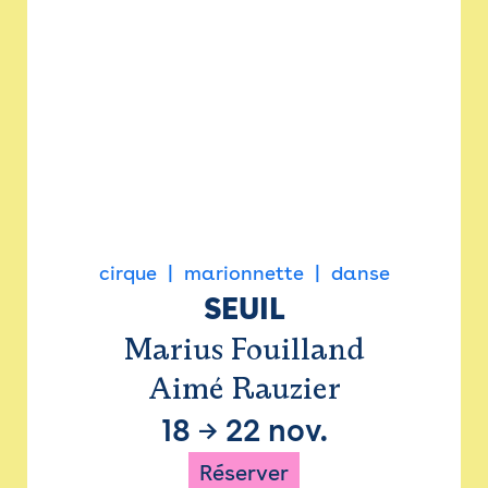
cirque
marionnette
danse
SEUIL
Marius Fouilland
Aimé Rauzier
18
→
22 nov.
Réserver