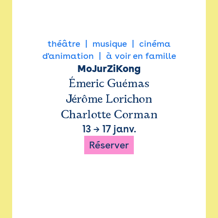
théâtre
musique
cinéma
d'animation
à voir en famille
MoJurZiKong
Émeric Guémas
Jérôme Lorichon
Charlotte Corman
13
→
17 janv.
Réserver