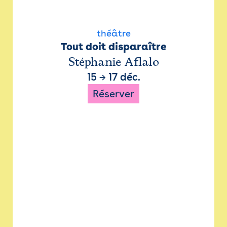
théâtre
Tout doit disparaître
Stéphanie Aflalo
15
→
17 déc.
Réserver