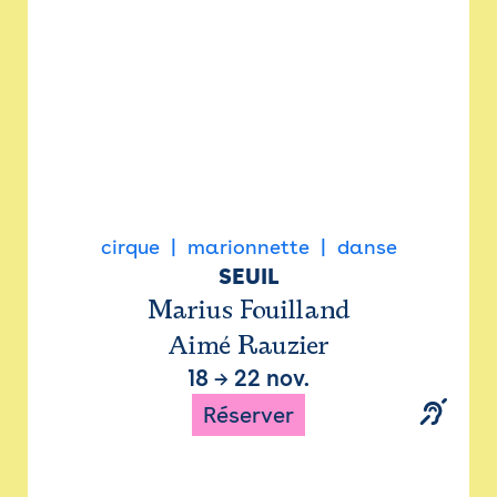
cirque
marionnette
danse
SEUIL
Marius Fouilland
Aimé Rauzier
18
→
22 nov.
Réserver