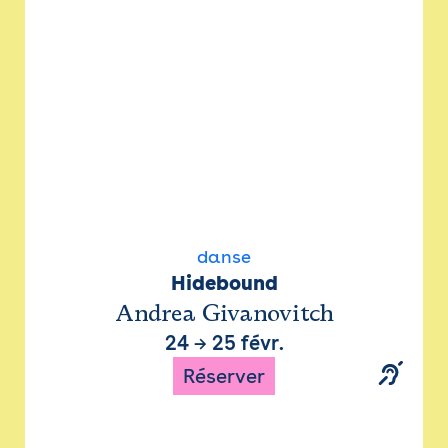
danse
Hidebound
Andrea Givanovitch
24
→
25 févr.
Réserver