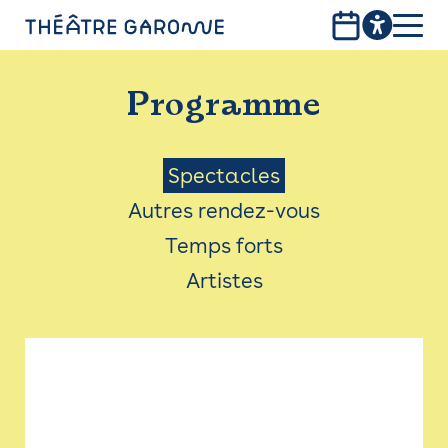
Aller
au
contenu
PROGRAMME
principal
Programme
INFOS PRATIQUES
AVEC LES PUBLICS
Menu
Spectacles
Autres rendez-vous
ACCESSIBILITÉ
Saison
Temps forts
LES PRODUCTIONS
Artistes
LE THÉÂTRE
Bistro
Billetterie