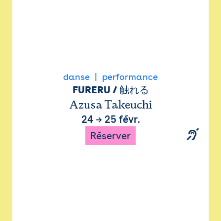
danse
performance
FURERU / 触れる
Azusa Takeuchi
24
→
25 févr.
Réserver