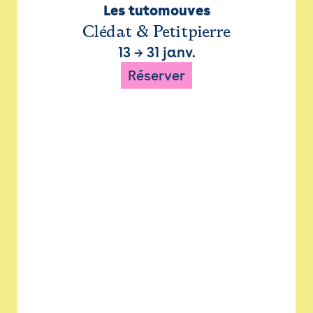
Les tutomouves
Clédat & Petitpierre
13
→
31 janv.
Réserver