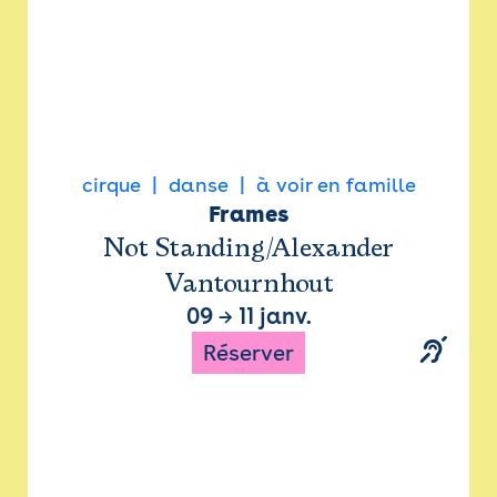
cirque
danse
à voir en famille
Frames
Not Standing/Alexander
Vantournhout
09
→
11 janv.
Réserver