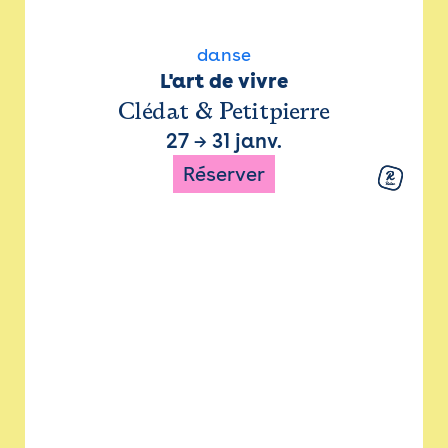
danse
L'art de vivre
Clédat & Petitpierre
27
→
31 janv.
Réserver