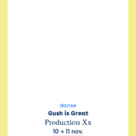
danse
Gush is Great
Production Xx
10
→
11 nov.