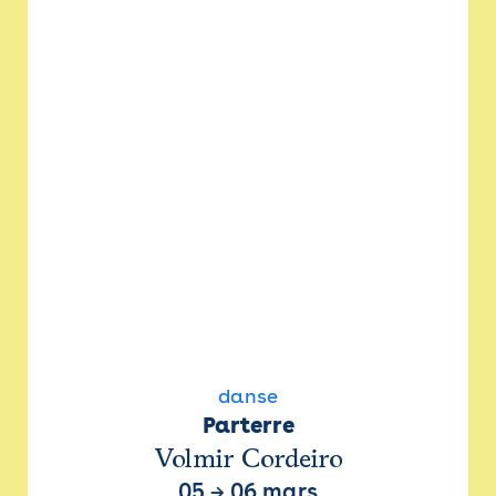
danse
Parterre
Volmir Cordeiro
05
→
06 mars