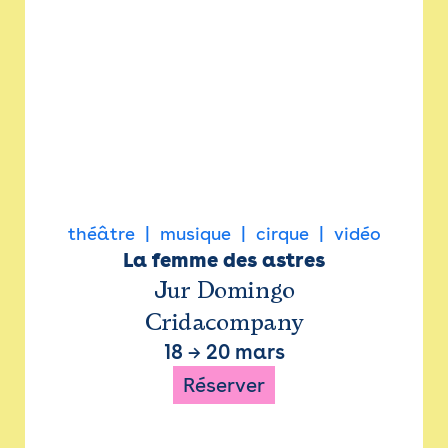
théâtre
musique
cirque
vidéo
La femme des astres
Jur Domingo
Cridacompany
18
→
20 mars
Réserver