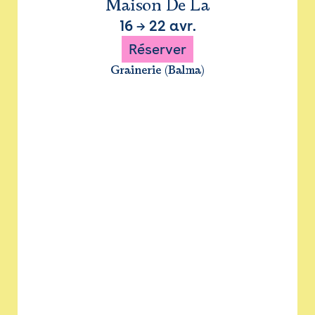
Maison De La
16
→
22 avr.
Réserver
Grainerie (Balma)