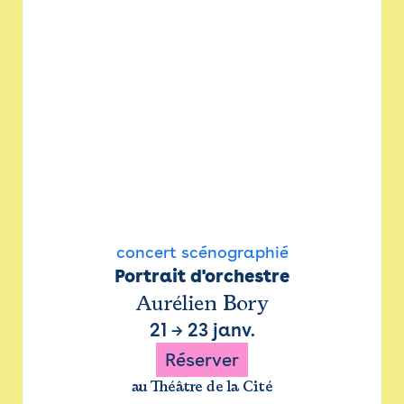
concert scénographié
Portrait d'orchestre
Aurélien Bory
21
→
23 janv.
Réserver
au Théâtre de la Cité