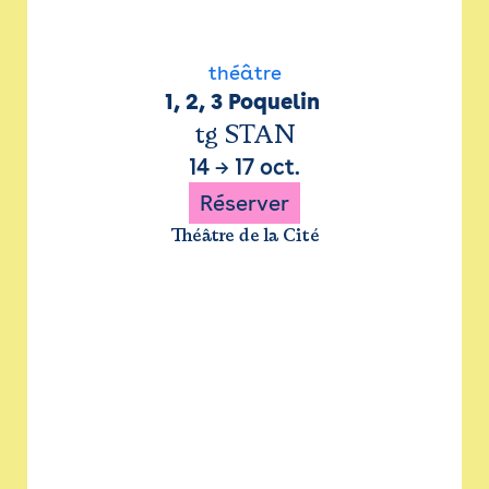
théâtre
1, 2, 3 Poquelin 
tg STAN
14
→
17 oct.
Réserver
Théâtre de la Cité