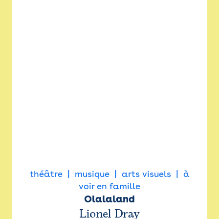
théâtre
musique
arts visuels
à
voir en famille
Olalaland
Lionel Dray