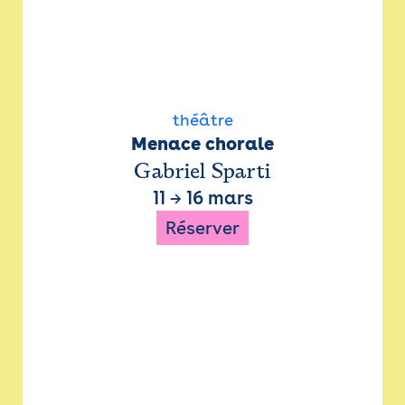
théâtre
Menace chorale
Gabriel Sparti
11
→
16 mars
Réserver