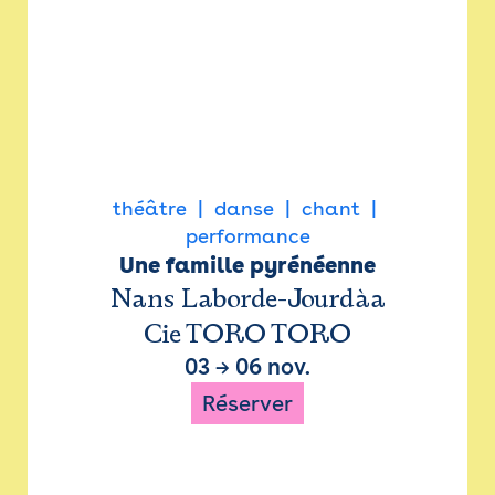
théâtre
danse
chant
performance
Une famille pyrénéenne
Nans Laborde-Jourdàa
Cie TORO TORO
03
→
06 nov.
Réserver