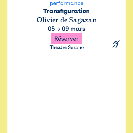
performance
Transfiguration
Olivier de Sagazan
05
→
09 mars
Réserver
Théâtre Sorano