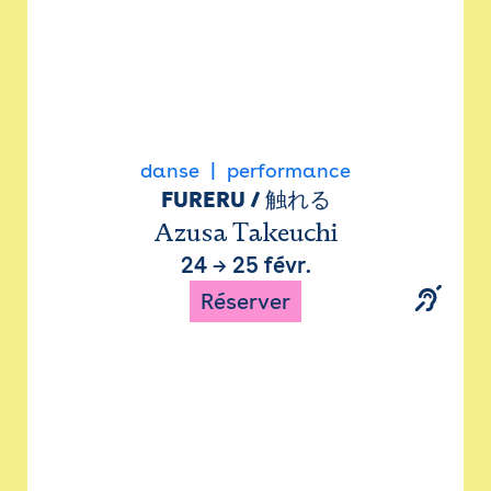
danse
performance
FURERU / 触れる
Azusa Takeuchi
24
→
25 févr.
Réserver