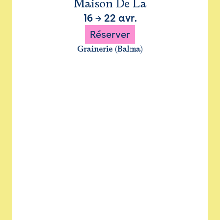
Maison De La
16
→
22 avr.
Réserver
Grainerie (Balma)