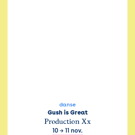
danse
Gush is Great
Production Xx
10
→
11 nov.