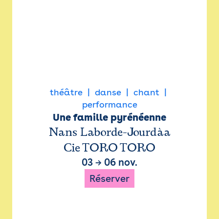
théâtre
danse
chant
performance
Une famille pyrénéenne
Nans Laborde-Jourdàa
Cie TORO TORO
03
→
06 nov.
Réserver