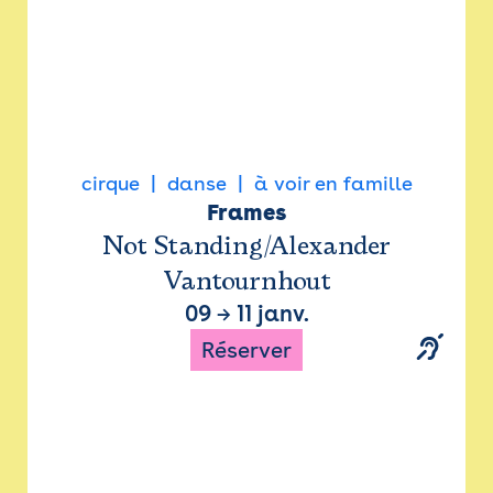
cirque
danse
à voir en famille
Frames
Not Standing/Alexander
Vantournhout
09
→
11 janv.
Réserver