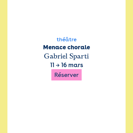
théâtre
Menace chorale
Gabriel Sparti
11
→
16 mars
Réserver