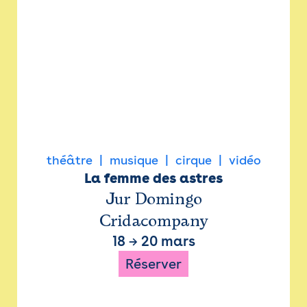
théâtre
musique
cirque
vidéo
La femme des astres
Jur Domingo
Cridacompany
18
→
20 mars
Réserver