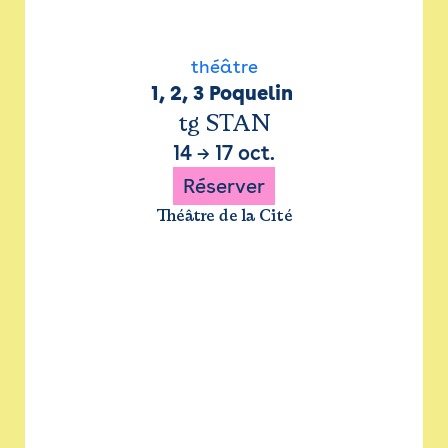
théâtre
1, 2, 3 Poquelin 
tg STAN
14
→
17 oct.
Réserver
Théâtre de la Cité