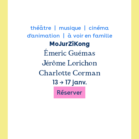
théâtre
musique
cinéma
d'animation
à voir en famille
MoJurZiKong
Émeric Guémas
Jérôme Lorichon
Charlotte Corman
13
→
17 janv.
Réserver