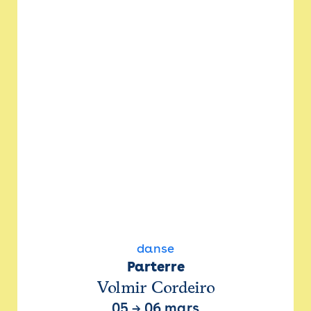
danse
Parterre
Volmir Cordeiro
05
→
06 mars