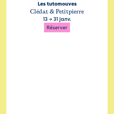
Les tutomouves
Clédat & Petitpierre
13
→
31 janv.
Réserver