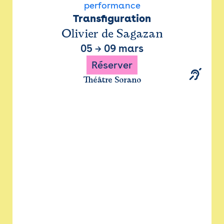
performance
Transfiguration
Olivier de Sagazan
05
→
09 mars
Réserver
Théâtre Sorano