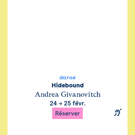
danse
Hidebound
Andrea Givanovitch
24
→
25 févr.
Réserver