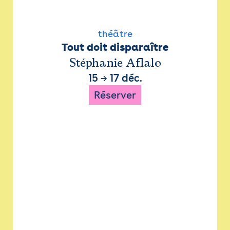
théâtre
Tout doit disparaître
Stéphanie Aflalo
15
→
17 déc.
Réserver