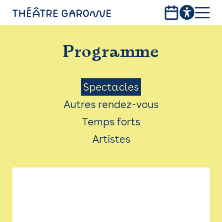
Aller
au
contenu
PROGRAMME
principal
Programme
INFOS PRATIQUES
AVEC LES PUBLICS
Menu
Spectacles
Autres rendez-vous
ACCESSIBILITÉ
Saison
Temps forts
LES PRODUCTIONS
Artistes
LE THÉÂTRE
Bistro
Billetterie