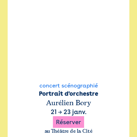
concert scénographié
Portrait d'orchestre
Aurélien Bory
21
→
23 janv.
Réserver
au Théâtre de la Cité