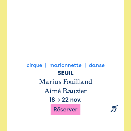
cirque
marionnette
danse
SEUIL
Marius Fouilland
Aimé Rauzier
18
→
22 nov.
Réserver