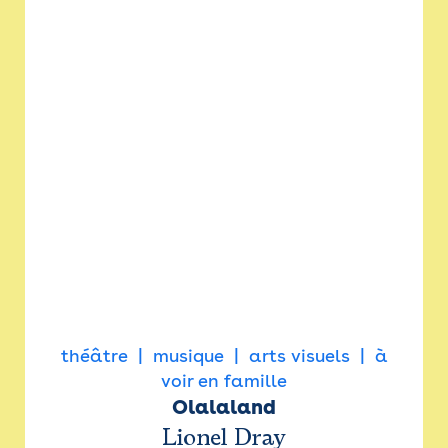
théâtre
musique
arts visuels
à
voir en famille
Olalaland
Lionel Dray