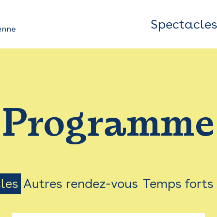
Spectacle
Top
Bar
/
Programme
Menu
les
Autres rendez-vous
Temps forts
on