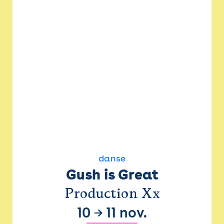
danse
Gush is Great
Production Xx
10
→
11 nov.