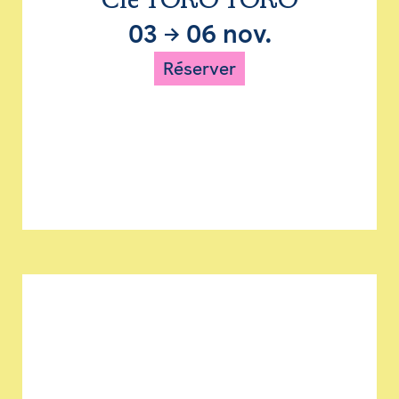
Cie TORO TORO
03
→
06 nov.
Réserver