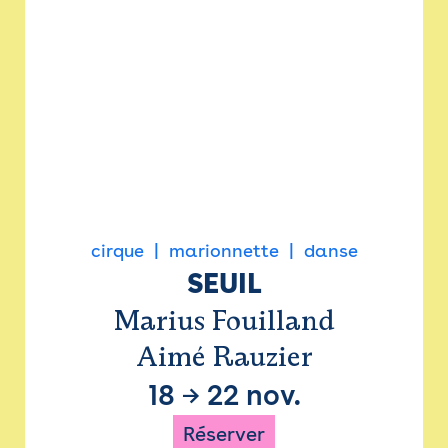
cirque
marionnette
danse
SEUIL
Marius Fouilland
Aimé Rauzier
18
→
22 nov.
Réserver