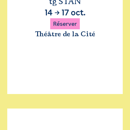
tg STAN
14
→
17 oct.
Réserver
Théâtre de la Cité