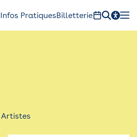
s
Infos Pratiques
Billetterie
Bistro
Billetterie
Newsletter
Espace presse
Artistes
théâtre Garonne, scène européenne
1, av. du Chateau d'eau - 31300 Toulouse