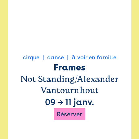
cirque
danse
à voir en famille
Frames
Not Standing/Alexander
Vantournhout
09
→
11 janv.
Réserver