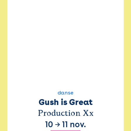
danse
Gush is Great
Production Xx
10
→
11 nov.