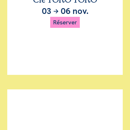
Cie TORO TORO
03
→
06 nov.
Réserver