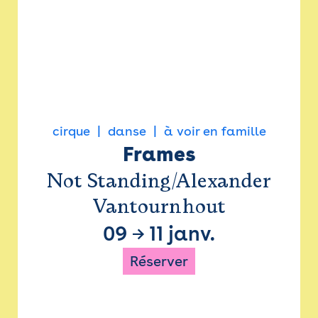
cirque
danse
à voir en famille
Frames
Not Standing/Alexander
Vantournhout
09
→
11 janv.
Réserver