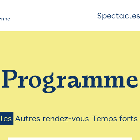
Spectacle
Top
Bar
/
Programme
Menu
les
Autres rendez-vous
Temps forts
on