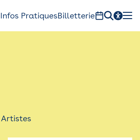
s
Infos Pratiques
Billetterie
Bistro
Billetterie
Newsletter
Espace presse
Artistes
théâtre Garonne, scène européenne
1, av. du Chateau d'eau - 31300 Toulouse