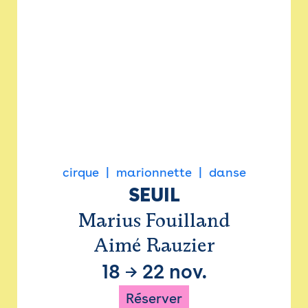
cirque
marionnette
danse
SEUIL
Marius Fouilland
Aimé Rauzier
18
→
22 nov.
Réserver