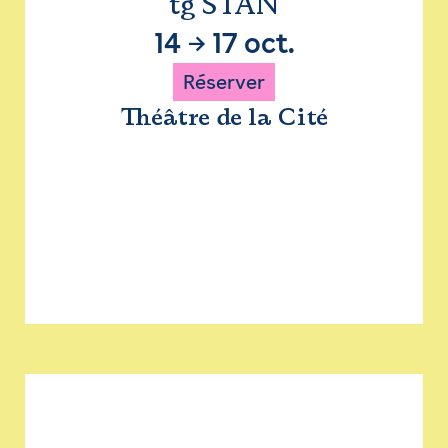
tg STAN
14
→
17 oct.
Réserver
Théâtre de la Cité