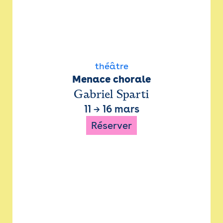
théâtre
Menace chorale
Gabriel Sparti
11
→
16 mars
Réserver