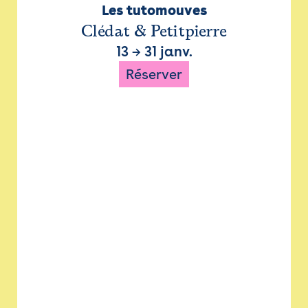
Les tutomouves
Clédat & Petitpierre
13
→
31 janv.
Réserver