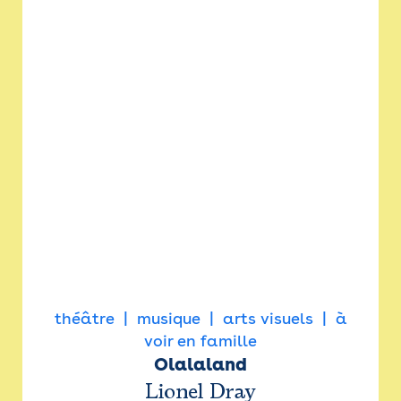
théâtre
musique
arts visuels
à
voir en famille
Olalaland
Lionel Dray