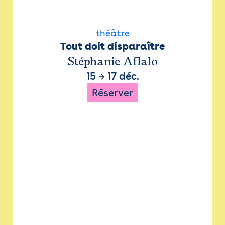
théâtre
Tout doit disparaître
Stéphanie Aflalo
15
→
17 déc.
Réserver