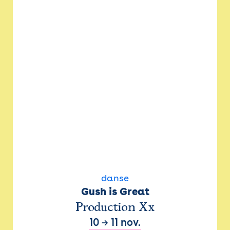
danse
Gush is Great
Production Xx
10
→
11 nov.