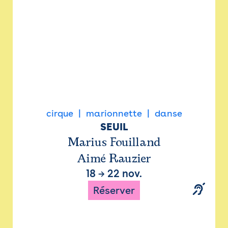
cirque
marionnette
danse
SEUIL
Marius Fouilland
Aimé Rauzier
18
→
22 nov.
Réserver