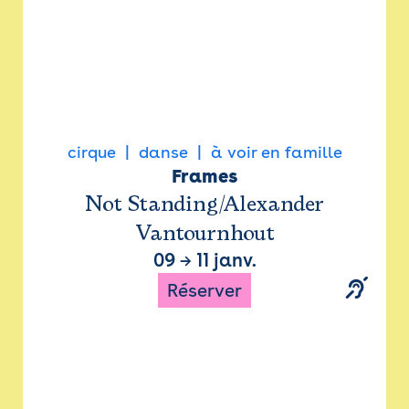
cirque
danse
à voir en famille
Frames
Not Standing/Alexander
Vantournhout
09
→
11 janv.
Réserver