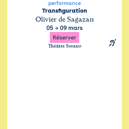
performance
Transfiguration
Olivier de Sagazan
05
→
09 mars
Réserver
Théâtre Sorano