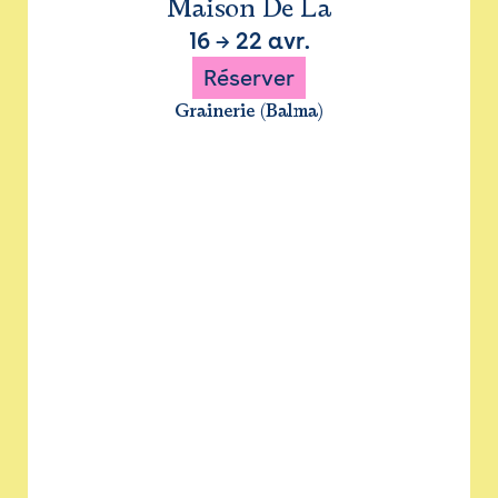
Maison De La
16
→
22 avr.
Réserver
Grainerie (Balma)