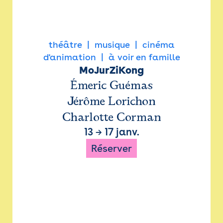
théâtre
musique
cinéma
d'animation
à voir en famille
MoJurZiKong
Émeric Guémas
Jérôme Lorichon
Charlotte Corman
13
→
17 janv.
Réserver