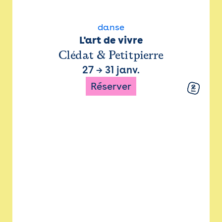
danse
L'art de vivre
Clédat & Petitpierre
27
→
31 janv.
Réserver