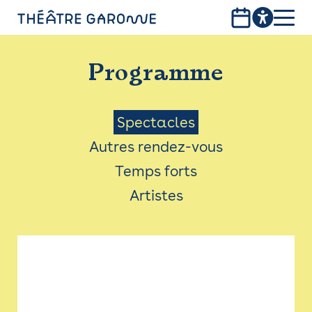
Aller
au
contenu
PROGRAMME
principal
Programme
INFOS PRATIQUES
AVEC LES PUBLICS
Menu
Spectacles
Autres rendez-vous
ACCESSIBILITÉ
Saison
Temps forts
LES PRODUCTIONS
Artistes
LE THÉÂTRE
Bistro
Billetterie