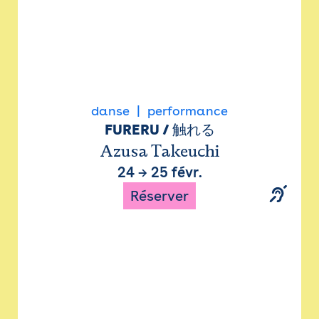
danse
performance
FURERU / 触れる
Azusa Takeuchi
24
→
25 févr.
Réserver