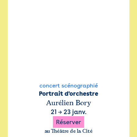
concert scénographié
Portrait d'orchestre
Aurélien Bory
21
→
23 janv.
Réserver
au Théâtre de la Cité