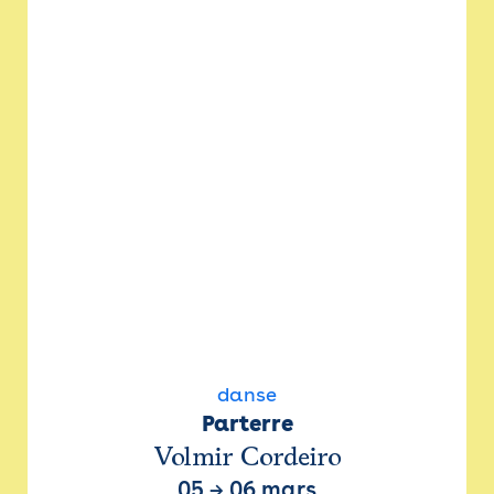
danse
Parterre
Volmir Cordeiro
05
→
06 mars