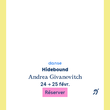
danse
Hidebound
Andrea Givanovitch
24
→
25 févr.
Réserver