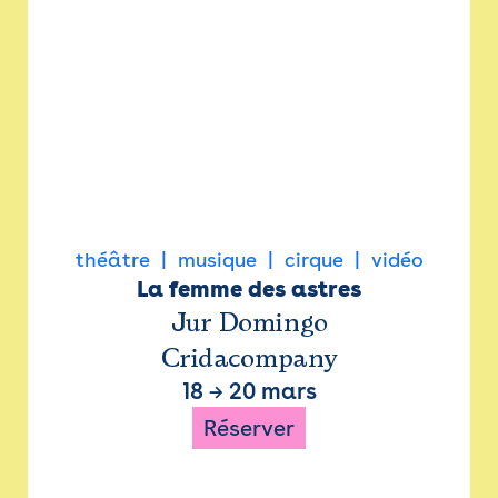
théâtre
musique
cirque
vidéo
La femme des astres
Jur Domingo
Cridacompany
18
→
20 mars
Réserver