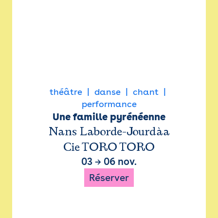
théâtre
danse
chant
performance
Une famille pyrénéenne
Nans Laborde-Jourdàa
Cie TORO TORO
03
→
06 nov.
Réserver