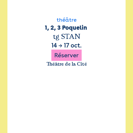
théâtre
1, 2, 3 Poquelin 
tg STAN
14
→
17 oct.
Réserver
Théâtre de la Cité