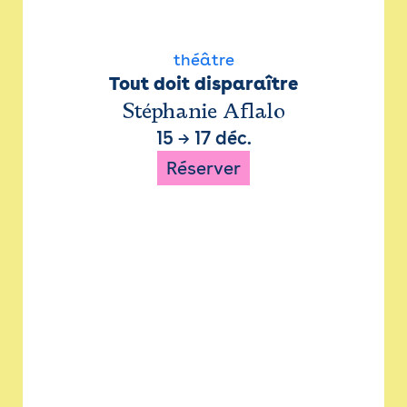
théâtre
Tout doit disparaître
Stéphanie Aflalo
15
→
17 déc.
Réserver