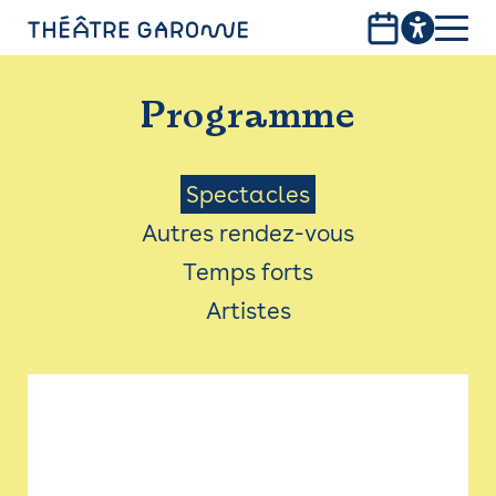
Aller
au
contenu
PROGRAMME
principal
Programme
INFOS PRATIQUES
AVEC LES PUBLICS
Menu
Spectacles
Autres rendez-vous
ACCESSIBILITÉ
Saison
Temps forts
LES PRODUCTIONS
Artistes
LE THÉÂTRE
Bistro
Billetterie