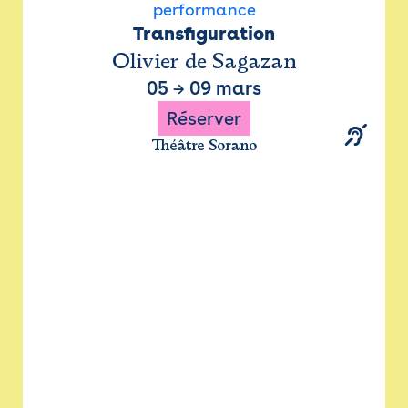
performance
Transfiguration
Olivier de Sagazan
05
→
09 mars
Réserver
Théâtre Sorano