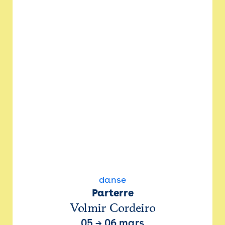
danse
Parterre
Volmir Cordeiro
05
→
06 mars