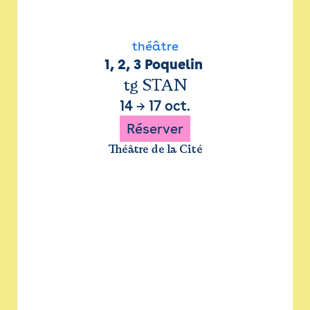
théâtre
1, 2, 3 Poquelin 
tg STAN
14
→
17 oct.
Réserver
Théâtre de la Cité