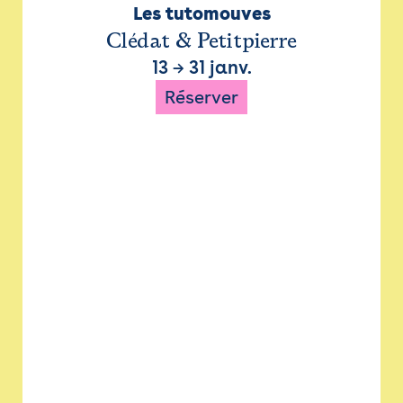
Les tutomouves
Clédat & Petitpierre
13
→
31 janv.
Réserver