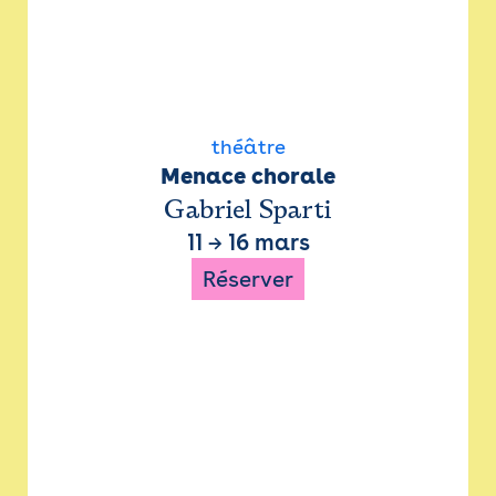
théâtre
Menace chorale
Gabriel Sparti
11
→
16 mars
Réserver