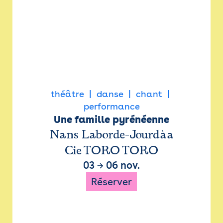
théâtre
danse
chant
performance
Une famille pyrénéenne
Nans Laborde-Jourdàa
Cie TORO TORO
03
→
06 nov.
Réserver