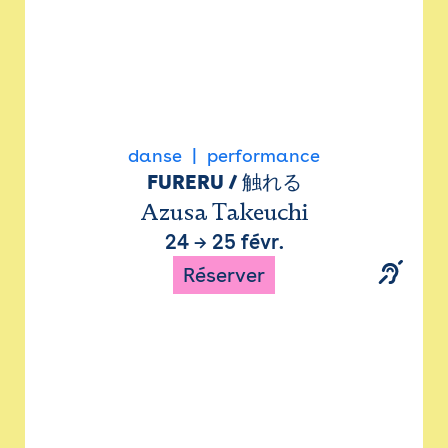
danse
performance
FURERU / 触れる
Azusa Takeuchi
24
→
25 févr.
Réserver