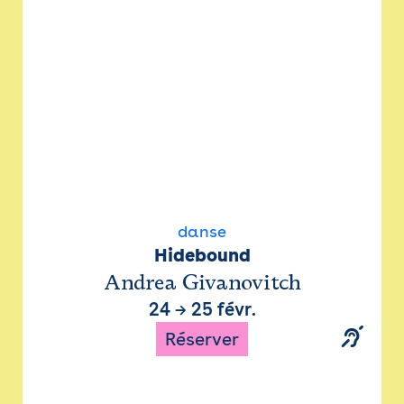
danse
Hidebound
Andrea Givanovitch
24
→
25 févr.
Réserver