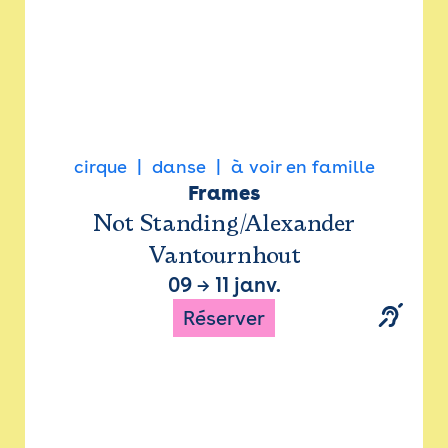
cirque
danse
à voir en famille
Frames
Not Standing/Alexander
Vantournhout
09
→
11 janv.
Réserver