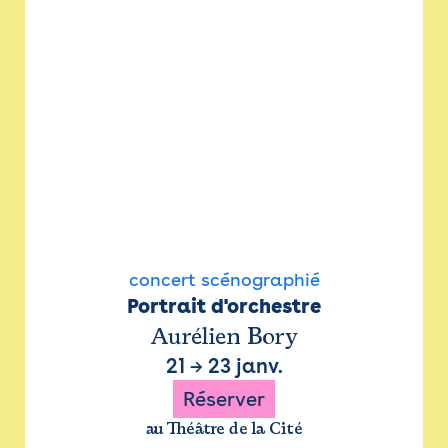
concert scénographié
Portrait d'orchestre
Aurélien Bory
21
→
23 janv.
Réserver
au Théâtre de la Cité