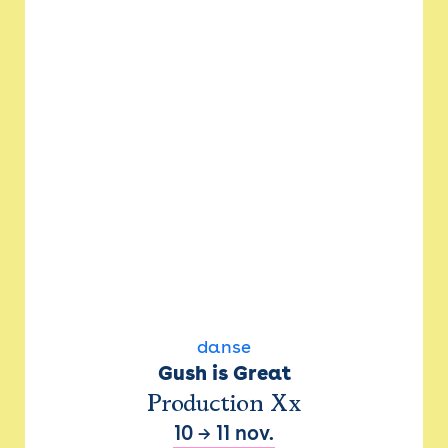
danse
Gush is Great
Production Xx
10
→
11 nov.