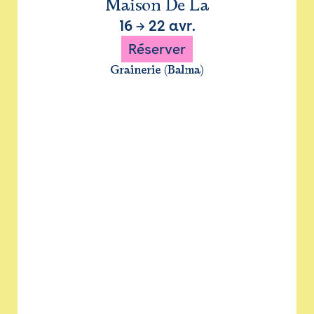
Maison De La
16
→
22 avr.
Réserver
Grainerie (Balma)