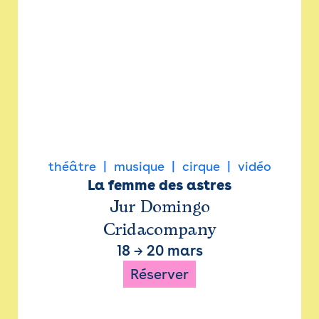
théâtre
musique
cirque
vidéo
La femme des astres
Jur Domingo
Cridacompany
18
→
20 mars
Réserver