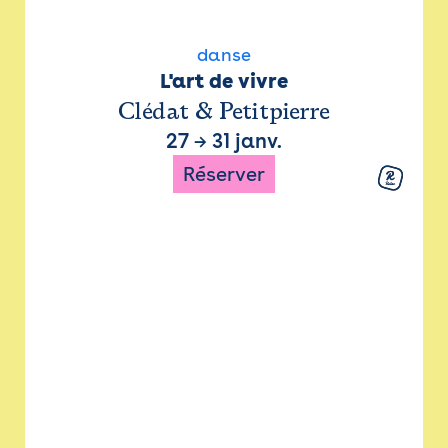
danse
L'art de vivre
Clédat & Petitpierre
27
→
31 janv.
Réserver