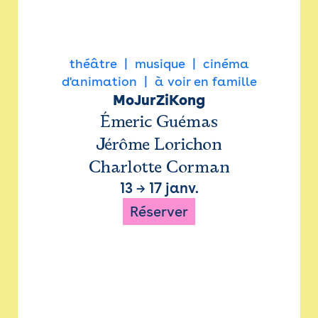
théâtre
musique
cinéma
d'animation
à voir en famille
MoJurZiKong
Émeric Guémas
Jérôme Lorichon
Charlotte Corman
13
→
17 janv.
Réserver