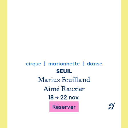
cirque
marionnette
danse
SEUIL
Marius Fouilland
Aimé Rauzier
18
→
22 nov.
Réserver