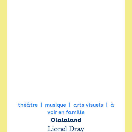
théâtre
musique
arts visuels
à
voir en famille
Olalaland
Lionel Dray