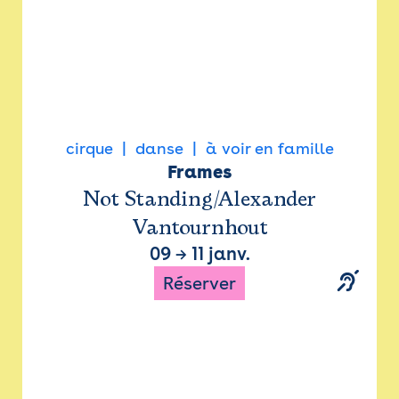
cirque
danse
à voir en famille
Frames
Not Standing/Alexander
Vantournhout
09
→
11 janv.
Réserver