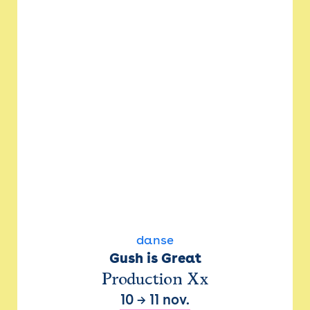
danse
Gush is Great
Production Xx
10
→
11 nov.