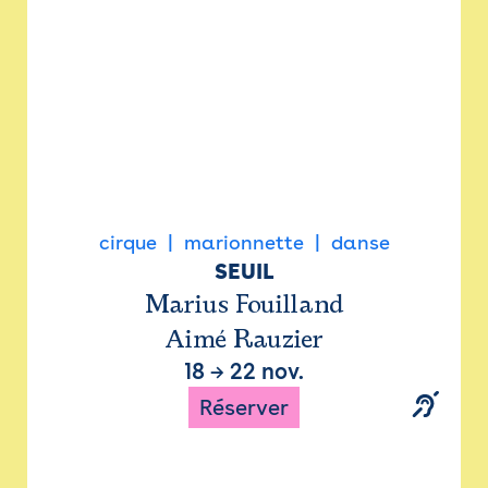
cirque
marionnette
danse
SEUIL
Marius Fouilland
Aimé Rauzier
18
→
22 nov.
Réserver