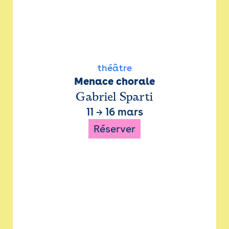
théâtre
Menace chorale
Gabriel Sparti
11
→
16 mars
Réserver