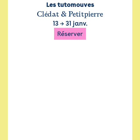
Les tutomouves
Clédat & Petitpierre
13
→
31 janv.
Réserver