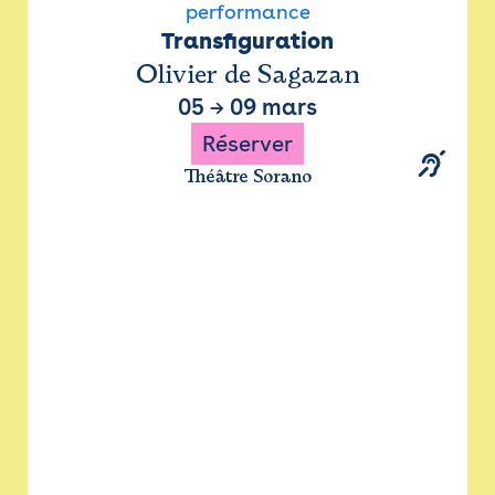
performance
Transfiguration
Olivier de Sagazan
05
→
09 mars
Réserver
Théâtre Sorano