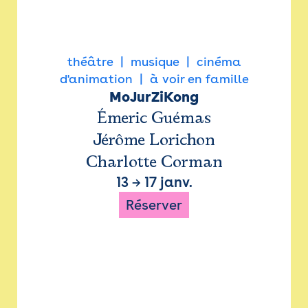
théâtre
musique
cinéma
d'animation
à voir en famille
MoJurZiKong
Émeric Guémas
Jérôme Lorichon
Charlotte Corman
13
→
17 janv.
Réserver