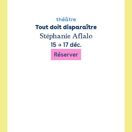
théâtre
Tout doit disparaître
Stéphanie Aflalo
15
→
17 déc.
Réserver