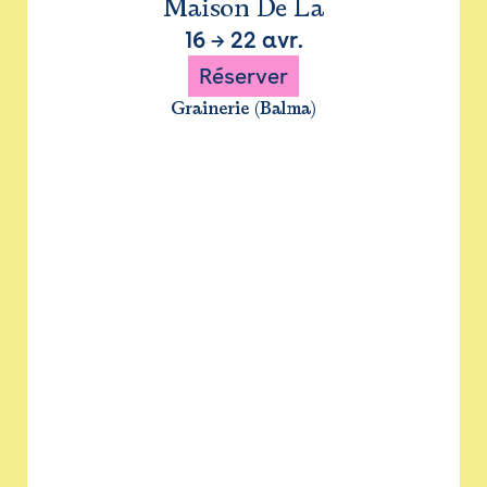
Maison De La
16
→
22 avr.
Réserver
Grainerie (Balma)