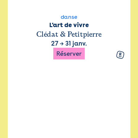
danse
L'art de vivre
Clédat & Petitpierre
27
→
31 janv.
Réserver