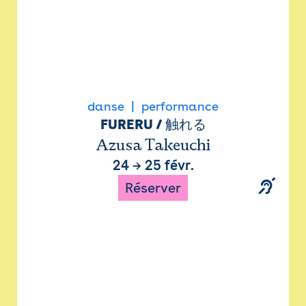
danse
performance
FURERU / 触れる
Azusa Takeuchi
24
→
25 févr.
Réserver