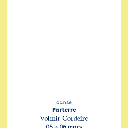
danse
Parterre
Volmir Cordeiro
05
→
06 mars