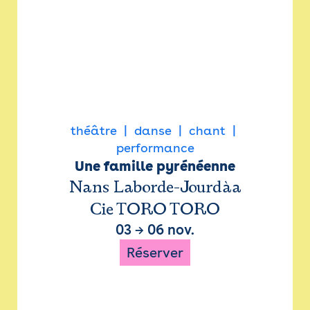
théâtre
danse
chant
performance
Une famille pyrénéenne
Nans Laborde-Jourdàa
Cie TORO TORO
03
→
06 nov.
Réserver