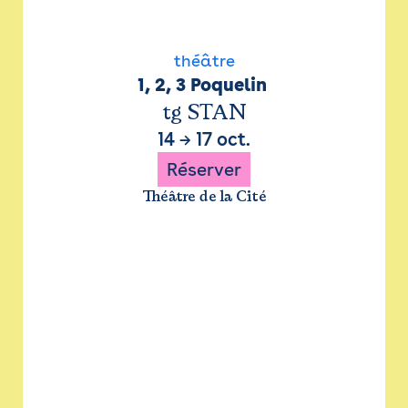
théâtre
1, 2, 3 Poquelin 
tg STAN
14
→
17 oct.
Réserver
Théâtre de la Cité