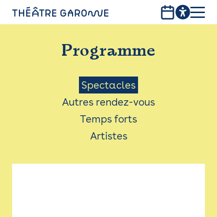
Aller
au
contenu
PROGRAMME
principal
Programme
INFOS PRATIQUES
AVEC LES PUBLICS
Menu
Spectacles
Autres rendez-vous
ACCESSIBILITÉ
Saison
Temps forts
LES PRODUCTIONS
Artistes
LE THÉÂTRE
Bistro
Billetterie