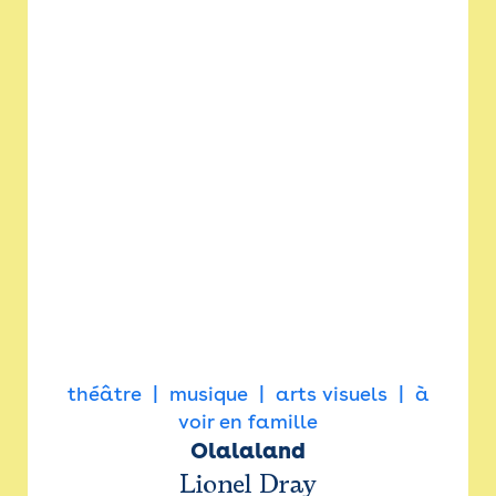
théâtre
musique
arts visuels
à
voir en famille
Olalaland
Lionel Dray