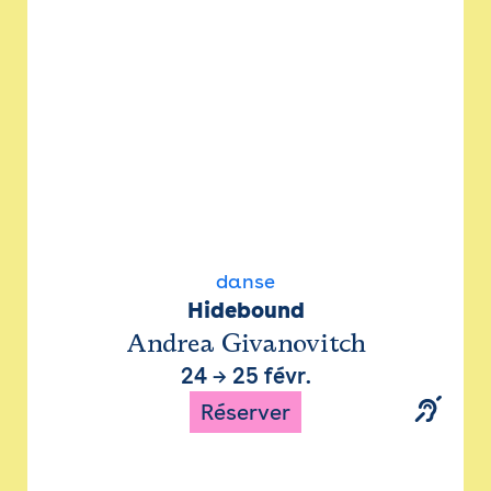
danse
Hidebound
Andrea Givanovitch
24
→
25 févr.
Réserver