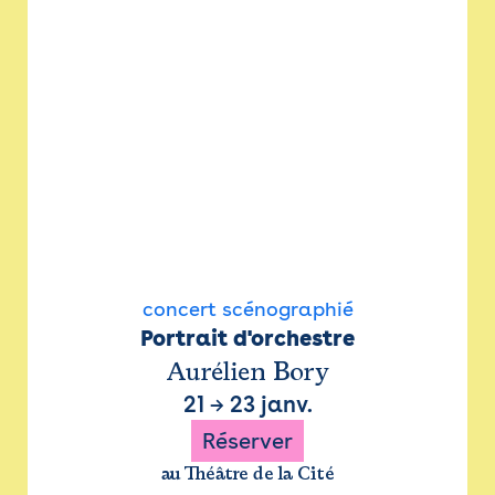
concert scénographié
Portrait d'orchestre
Aurélien Bory
21
→
23 janv.
Réserver
au Théâtre de la Cité