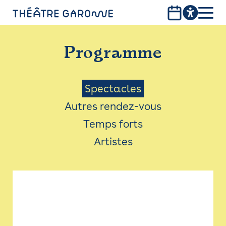
Aller
au
contenu
PROGRAMME
principal
Programme
INFOS PRATIQUES
AVEC LES PUBLICS
Menu
Spectacles
Autres rendez-vous
ACCESSIBILITÉ
Saison
Temps forts
LES PRODUCTIONS
Artistes
LE THÉÂTRE
Bistro
Billetterie