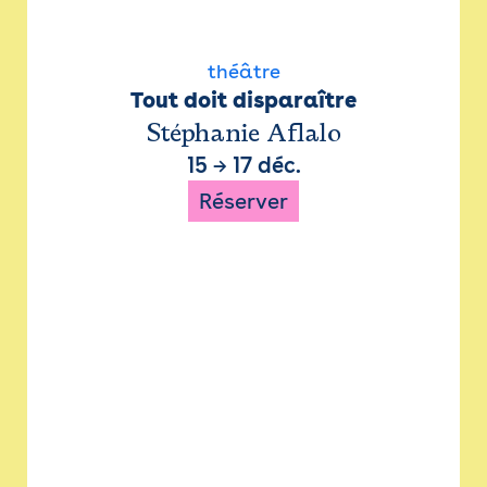
théâtre
Tout doit disparaître
Stéphanie Aflalo
15
→
17 déc.
Réserver