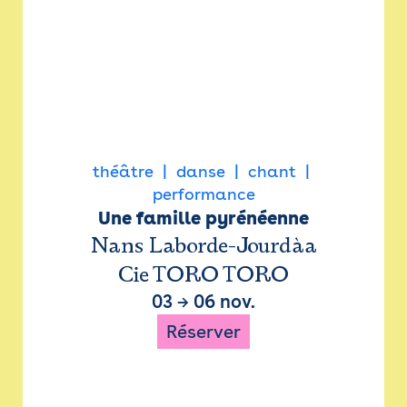
théâtre
danse
chant
performance
Une famille pyrénéenne
Nans Laborde-Jourdàa
Cie TORO TORO
03
→
06 nov.
Réserver