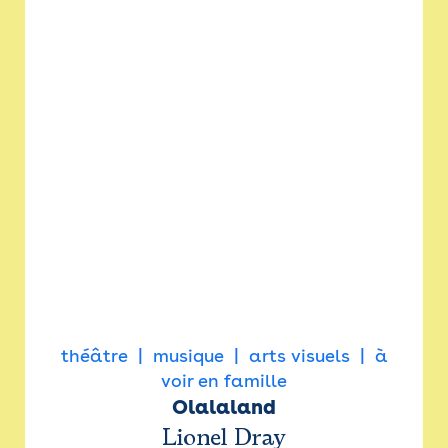
théâtre
musique
arts visuels
à
voir en famille
Olalaland
Lionel Dray