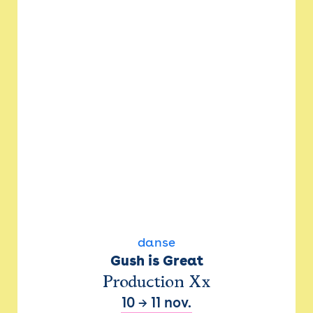
danse
Gush is Great
Production Xx
10
→
11 nov.