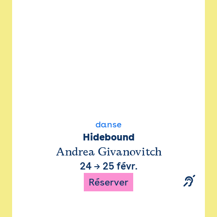
danse
Hidebound
Andrea Givanovitch
24
→
25 févr.
Réserver