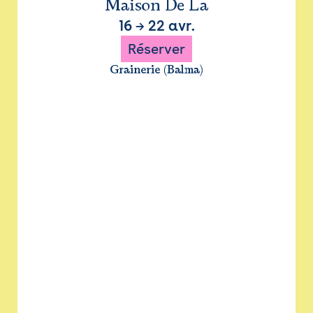
Maison De La
16
→
22 avr.
Réserver
Grainerie (Balma)