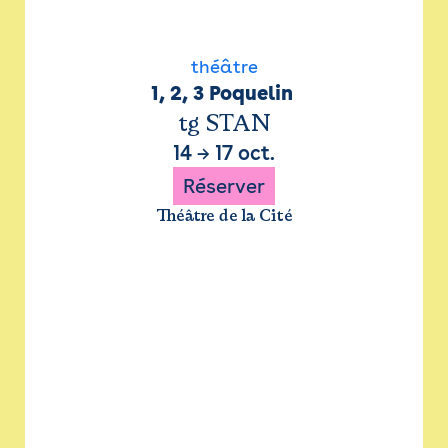
théâtre
1, 2, 3 Poquelin 
tg STAN
14
→
17 oct.
Réserver
Théâtre de la Cité