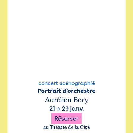
concert scénographié
Portrait d'orchestre
Aurélien Bory
21
→
23 janv.
Réserver
au Théâtre de la Cité