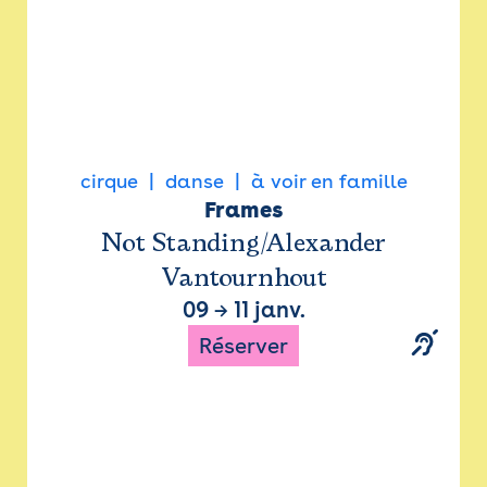
cirque
danse
à voir en famille
Frames
Not Standing/Alexander
Vantournhout
09
→
11 janv.
Réserver