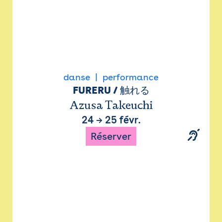
danse
performance
FURERU / 触れる
Azusa Takeuchi
24
→
25 févr.
Réserver