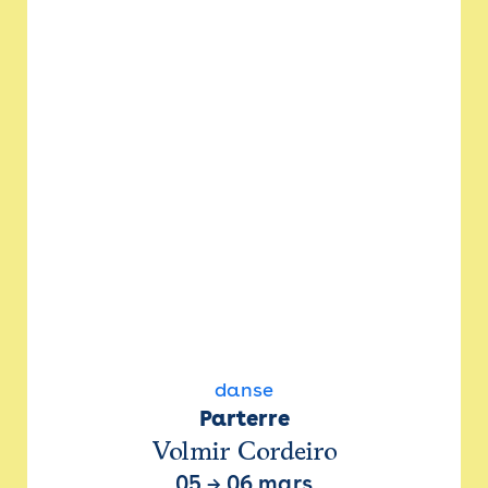
danse
Parterre
Volmir Cordeiro
05
→
06 mars