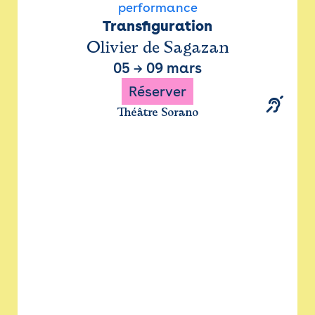
performance
Transfiguration
Olivier de Sagazan
05
→
09 mars
Réserver
Théâtre Sorano