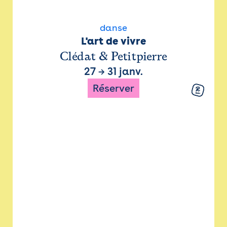
danse
L'art de vivre
Clédat & Petitpierre
27
→
31 janv.
Réserver