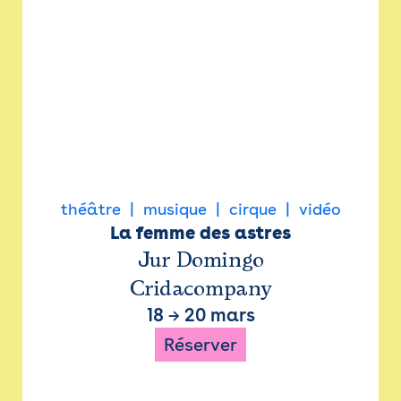
théâtre
musique
cirque
vidéo
La femme des astres
Jur Domingo
Cridacompany
18
→
20 mars
Réserver