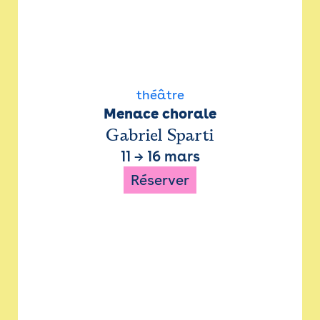
théâtre
Menace chorale
Gabriel Sparti
11
→
16 mars
Réserver