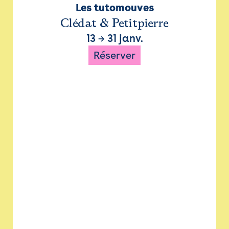
Les tutomouves
Clédat & Petitpierre
13
→
31 janv.
Réserver