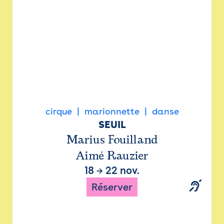
cirque
marionnette
danse
SEUIL
Marius Fouilland
Aimé Rauzier
18
→
22 nov.
Réserver