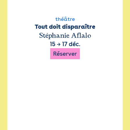
théâtre
Tout doit disparaître
Stéphanie Aflalo
15
→
17 déc.
Réserver