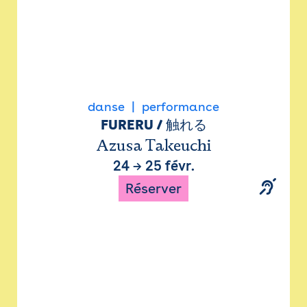
danse
performance
FURERU / 触れる
Azusa Takeuchi
24
→
25 févr.
Réserver