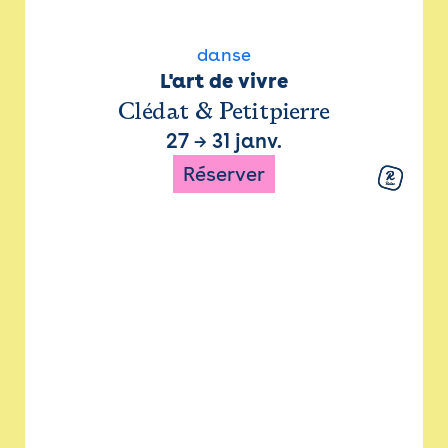
danse
L'art de vivre
Clédat & Petitpierre
27
→
31 janv.
Réserver