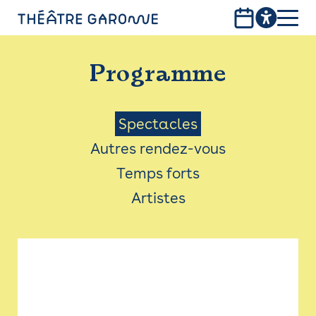
Aller
au
contenu
PROGRAMME
principal
Programme
INFOS PRATIQUES
AVEC LES PUBLICS
Menu
Spectacles
Autres rendez-vous
ACCESSIBILITÉ
Saison
Temps forts
LES PRODUCTIONS
Artistes
LE THÉÂTRE
Bistro
Billetterie