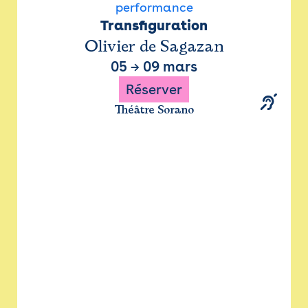
performance
Transfiguration
Olivier de Sagazan
05
→
09 mars
Réserver
Théâtre Sorano