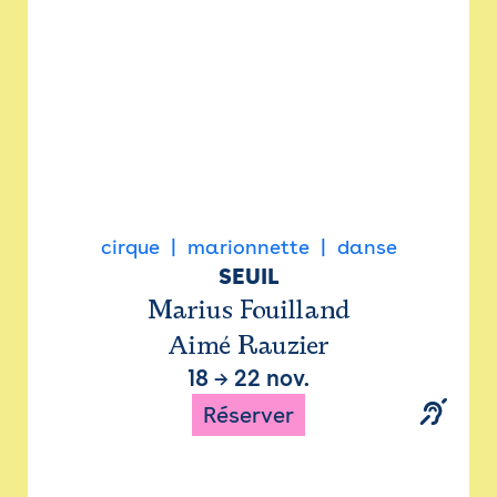
cirque
marionnette
danse
SEUIL
Marius Fouilland
Aimé Rauzier
18
→
22 nov.
Réserver