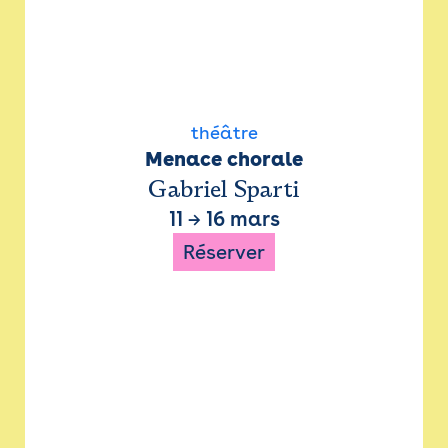
théâtre
Menace chorale
Gabriel Sparti
11
→
16 mars
Réserver