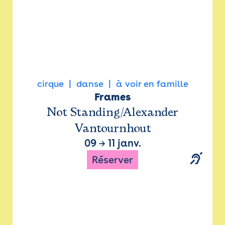
cirque
danse
à voir en famille
Frames
Not Standing/Alexander
Vantournhout
09
→
11 janv.
Réserver