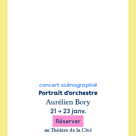
concert scénographié
Portrait d'orchestre
Aurélien Bory
21
→
23 janv.
Réserver
au Théâtre de la Cité