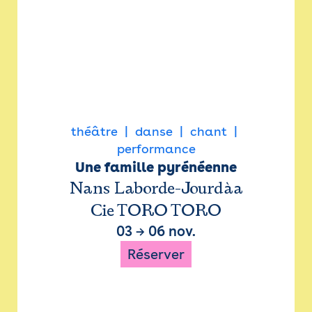
théâtre
danse
chant
performance
Une famille pyrénéenne
Nans Laborde-Jourdàa
Cie TORO TORO
03
→
06 nov.
Réserver