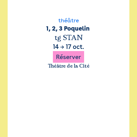
théâtre
1, 2, 3 Poquelin 
tg STAN
14
→
17 oct.
Réserver
Théâtre de la Cité