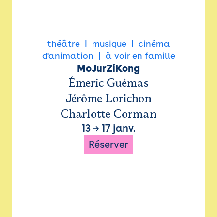
théâtre
musique
cinéma
d'animation
à voir en famille
MoJurZiKong
Émeric Guémas
Jérôme Lorichon
Charlotte Corman
13
→
17 janv.
Réserver