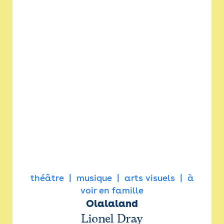
théâtre
musique
arts visuels
à
voir en famille
Olalaland
Lionel Dray