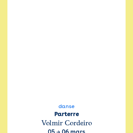
danse
Parterre
Volmir Cordeiro
05
→
06 mars