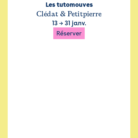
Les tutomouves
Clédat & Petitpierre
13
→
31 janv.
Réserver