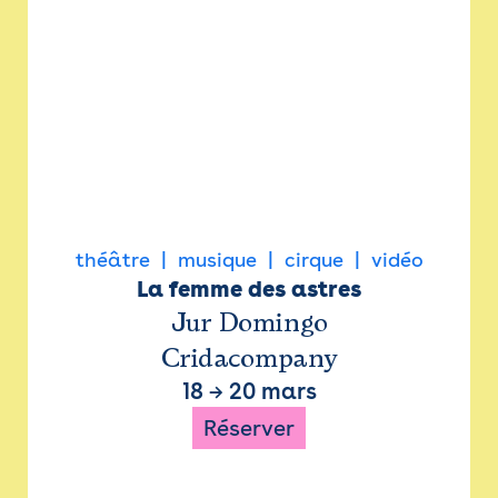
théâtre
musique
cirque
vidéo
La femme des astres
Jur Domingo
Cridacompany
18
→
20 mars
Réserver