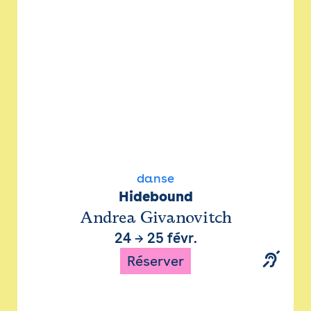
danse
Hidebound
Andrea Givanovitch
24
→
25 févr.
Réserver