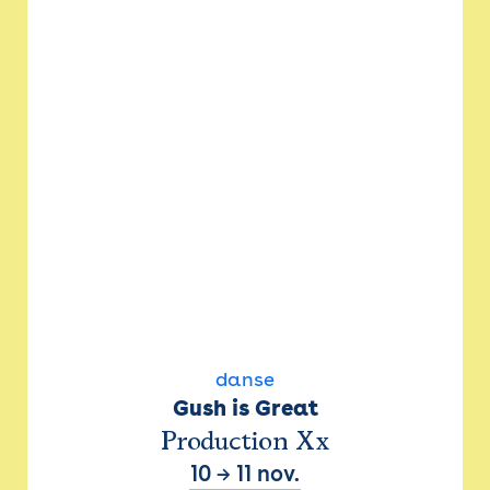
danse
Gush is Great
Production Xx
10
→
11 nov.