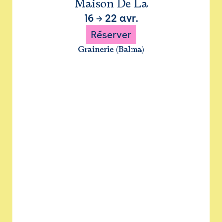
Maison De La
16
→
22 avr.
Réserver
Grainerie (Balma)