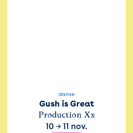
danse
Gush is Great
Production Xx
10
→
11 nov.