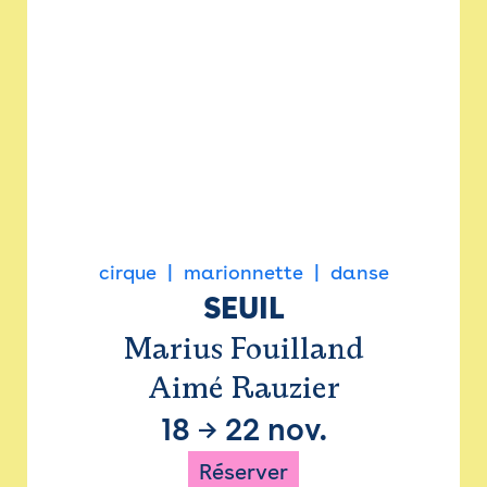
cirque
marionnette
danse
SEUIL
Marius Fouilland
Aimé Rauzier
18
→
22 nov.
Réserver