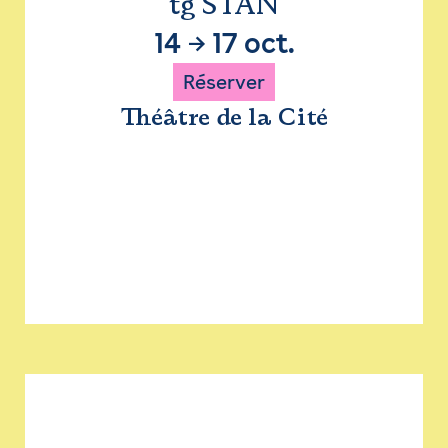
tg STAN
14
→
17 oct.
Réserver
Théâtre de la Cité