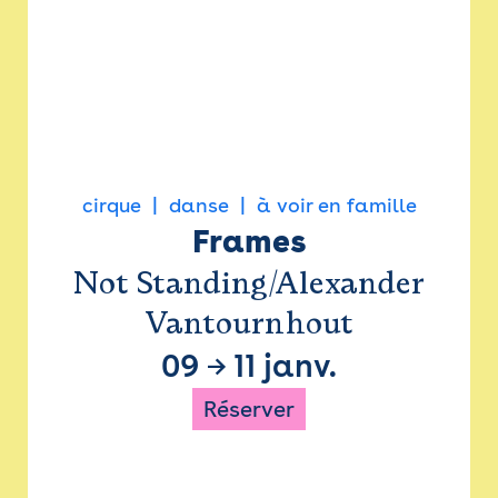
cirque
danse
à voir en famille
Frames
Not Standing/Alexander
Vantournhout
09
→
11 janv.
Réserver