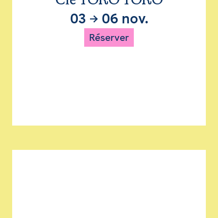
Cie TORO TORO
03
→
06 nov.
Réserver