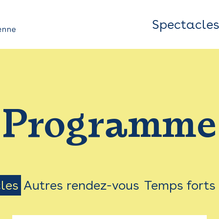
Spectacle
Top
Bar
/
Programme
Menu
les
Autres rendez-vous
Temps forts
on