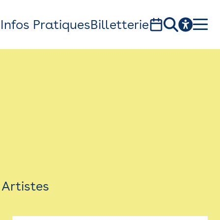
s
Infos Pratiques
Billetterie
Bistro
Billetterie
Newsletter
Espace presse
Artistes
théâtre Garonne, scène européenne
1, av. du Chateau d'eau - 31300 Toulouse