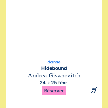
danse
Hidebound
Andrea Givanovitch
24
→
25 févr.
Réserver