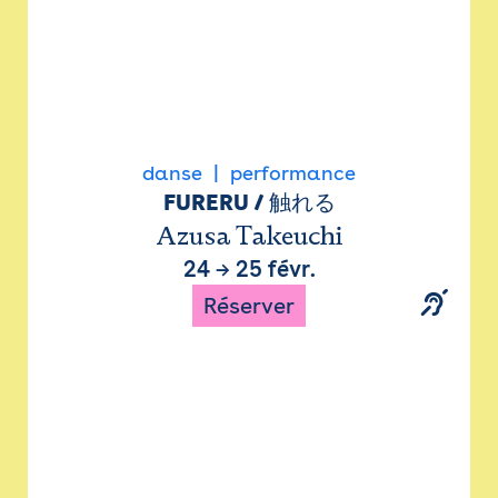
danse
performance
FURERU / 触れる
Azusa Takeuchi
24
→
25 févr.
Réserver