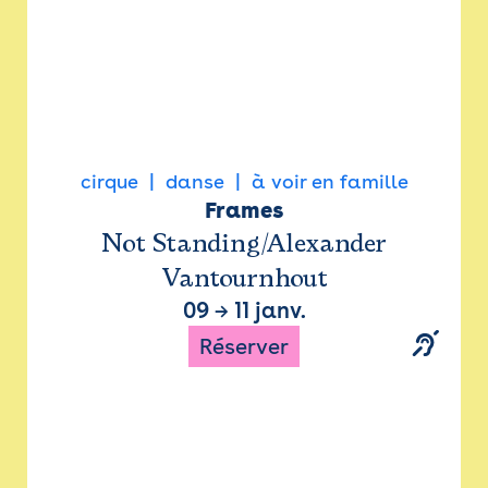
cirque
danse
à voir en famille
Frames
Not Standing/Alexander
Vantournhout
09
→
11 janv.
Réserver