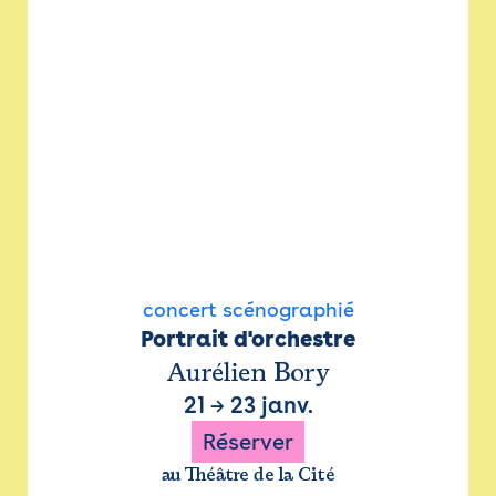
concert scénographié
Portrait d'orchestre
Aurélien Bory
21
→
23 janv.
Réserver
au Théâtre de la Cité