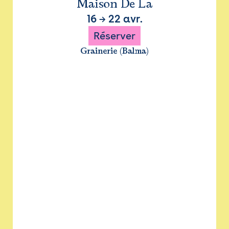
Maison De La
16
→
22 avr.
Réserver
Grainerie (Balma)