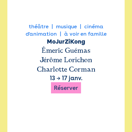
théâtre
musique
cinéma
d'animation
à voir en famille
MoJurZiKong
Émeric Guémas
Jérôme Lorichon
Charlotte Corman
13
→
17 janv.
Réserver