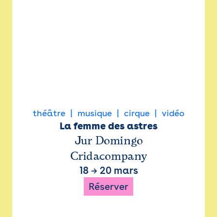
théâtre
musique
cirque
vidéo
La femme des astres
Jur Domingo
Cridacompany
18
→
20 mars
Réserver