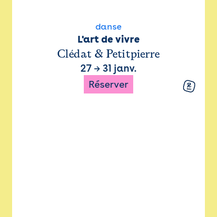
danse
L'art de vivre
Clédat & Petitpierre
27
→
31 janv.
Réserver