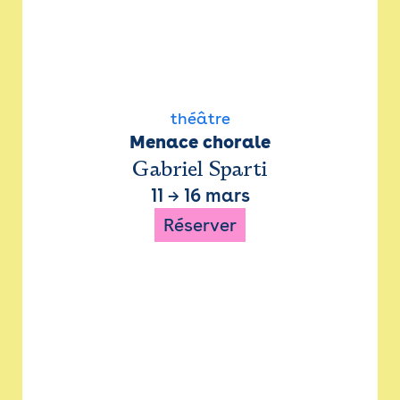
théâtre
Menace chorale
Gabriel Sparti
11
→
16 mars
Réserver