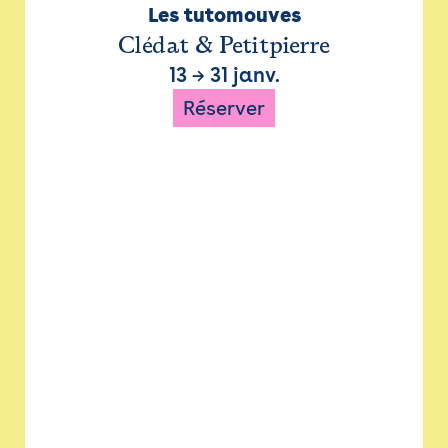
Les tutomouves
Clédat & Petitpierre
13
→
31 janv.
Réserver