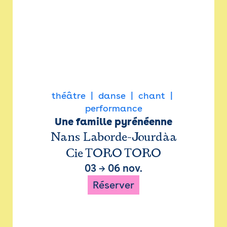
théâtre
danse
chant
performance
Une famille pyrénéenne
Nans Laborde-Jourdàa
Cie TORO TORO
03
→
06 nov.
Réserver