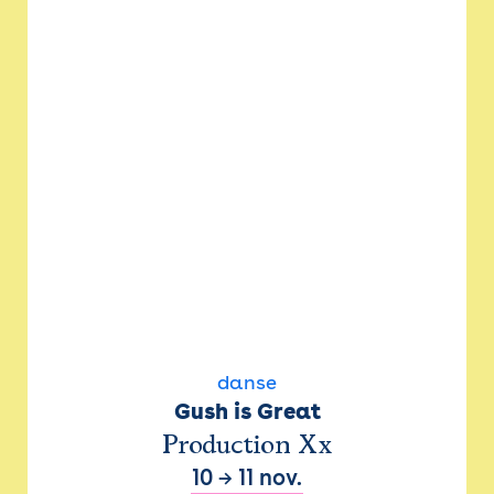
danse
Gush is Great
Production Xx
10
→
11 nov.