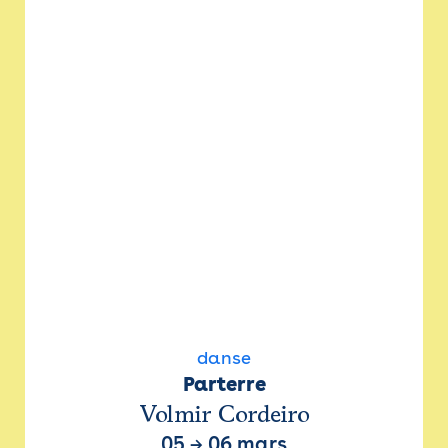
danse
Parterre
Volmir Cordeiro
05
→
06 mars