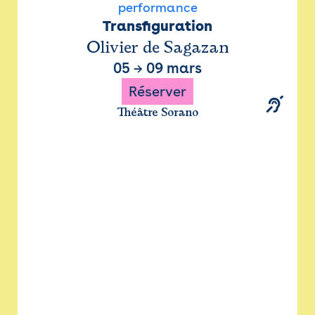
performance
Transfiguration
Olivier de Sagazan
05
→
09 mars
Réserver
Théâtre Sorano