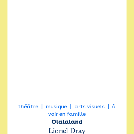
théâtre
musique
arts visuels
à
voir en famille
Olalaland
Lionel Dray