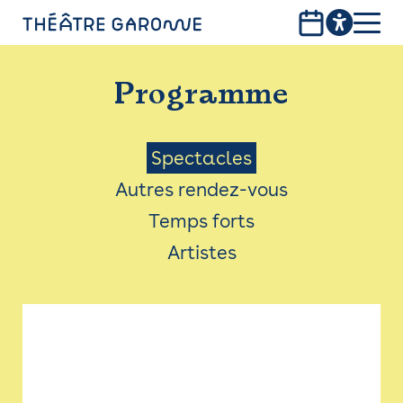
Aller
au
contenu
PROGRAMME
principal
Programme
INFOS PRATIQUES
AVEC LES PUBLICS
Menu
Spectacles
Autres rendez-vous
ACCESSIBILITÉ
Saison
Temps forts
LES PRODUCTIONS
Artistes
LE THÉÂTRE
Bistro
Billetterie