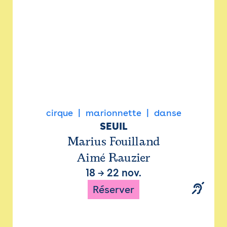
cirque
marionnette
danse
SEUIL
Marius Fouilland
Aimé Rauzier
18
→
22 nov.
Réserver