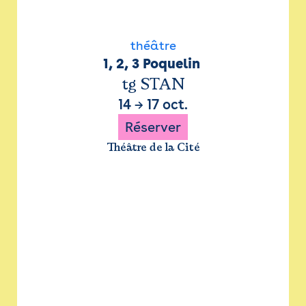
théâtre
1, 2, 3 Poquelin 
tg STAN
14
→
17 oct.
Réserver
Théâtre de la Cité