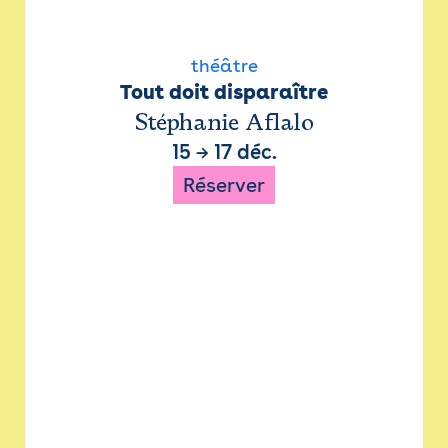
théâtre
Tout doit disparaître
Stéphanie Aflalo
15
→
17 déc.
Réserver