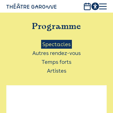
Aller
au
contenu
PROGRAMME
principal
Programme
INFOS PRATIQUES
AVEC LES PUBLICS
Menu
Spectacles
Autres rendez-vous
ACCESSIBILITÉ
Saison
Temps forts
LES PRODUCTIONS
Artistes
LE THÉÂTRE
Bistro
Billetterie