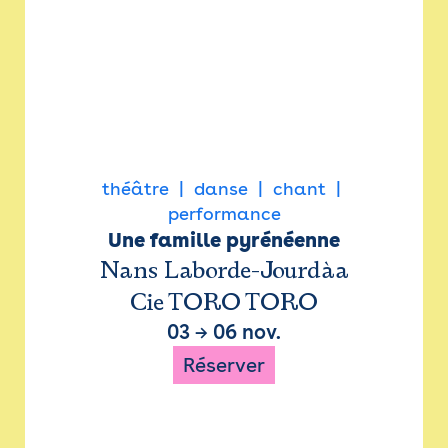
théâtre
danse
chant
performance
Une famille pyrénéenne
Nans Laborde-Jourdàa
Cie TORO TORO
03
→
06 nov.
Réserver