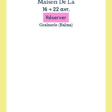
Maison De La
16
→
22 avr.
Réserver
Grainerie (Balma)