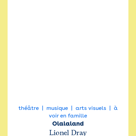
théâtre
musique
arts visuels
à
voir en famille
Olalaland
Lionel Dray