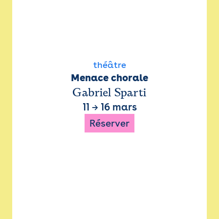
théâtre
Menace chorale
Gabriel Sparti
11
→
16 mars
Réserver