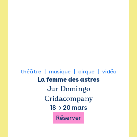
théâtre
musique
cirque
vidéo
La femme des astres
Jur Domingo
Cridacompany
18
→
20 mars
Réserver