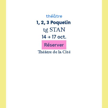
théâtre
1, 2, 3 Poquelin 
tg STAN
14
→
17 oct.
Réserver
Théâtre de la Cité