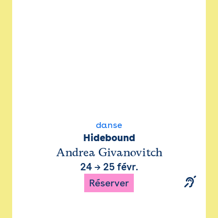
danse
Hidebound
Andrea Givanovitch
24
→
25 févr.
Réserver