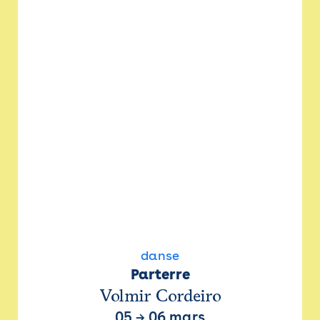
danse
Parterre
Volmir Cordeiro
05
→
06 mars