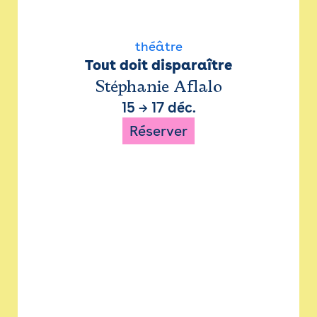
théâtre
Tout doit disparaître
Stéphanie Aflalo
15
→
17 déc.
Réserver