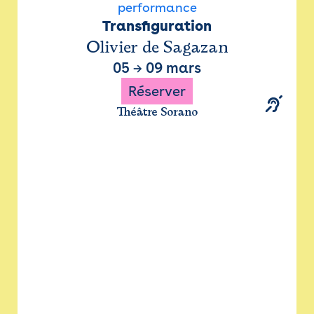
performance
Transfiguration
Olivier de Sagazan
05
→
09 mars
Réserver
Théâtre Sorano