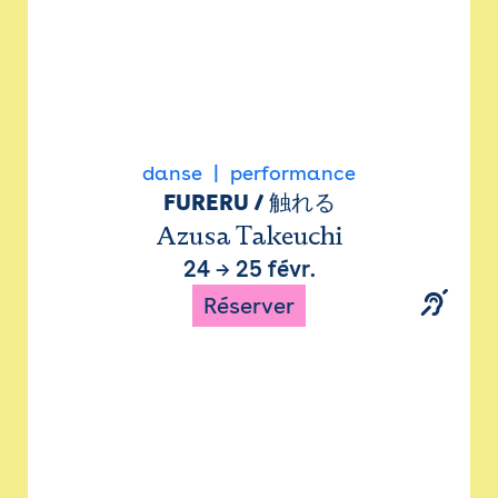
danse
performance
FURERU / 触れる
Azusa Takeuchi
24
→
25 févr.
Réserver