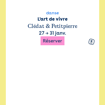
danse
L'art de vivre
Clédat & Petitpierre
27
→
31 janv.
Réserver