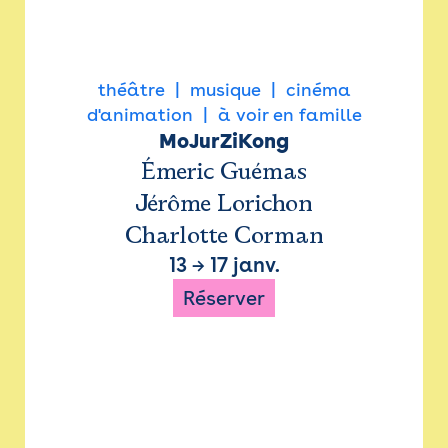
théâtre
musique
cinéma
d'animation
à voir en famille
MoJurZiKong
Émeric Guémas
Jérôme Lorichon
Charlotte Corman
13
→
17 janv.
Réserver