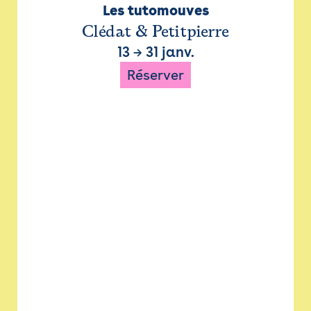
Les tutomouves
Clédat & Petitpierre
13
→
31 janv.
Réserver