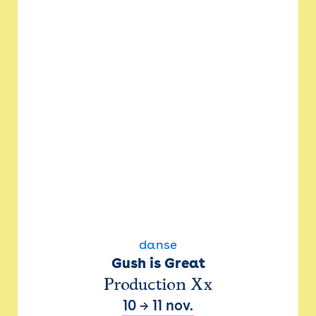
danse
Gush is Great
Production Xx
10
→
11 nov.