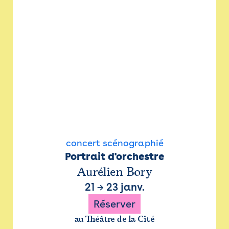
concert scénographié
Portrait d'orchestre
Aurélien Bory
21
→
23 janv.
Réserver
au Théâtre de la Cité