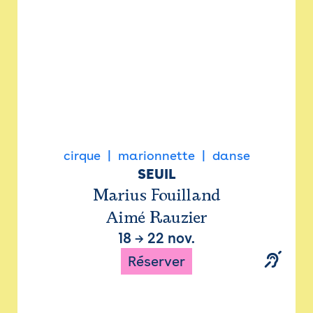
cirque
marionnette
danse
SEUIL
Marius Fouilland
Aimé Rauzier
18
→
22 nov.
Réserver