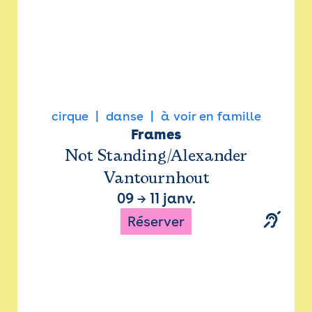
cirque
danse
à voir en famille
Frames
Not Standing/Alexander
Vantournhout
09
→
11 janv.
Réserver