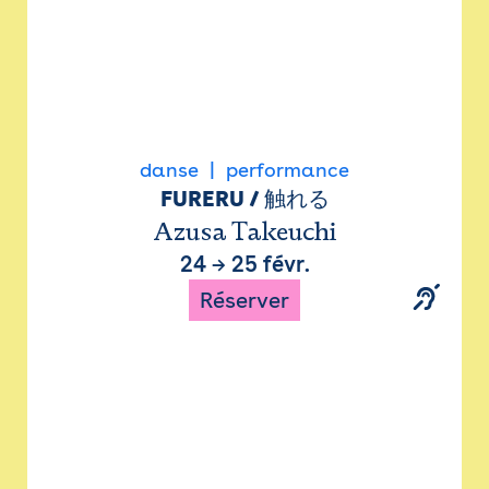
danse
performance
FURERU / 触れる
Azusa Takeuchi
24
→
25 févr.
Réserver