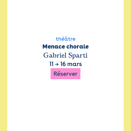
théâtre
Menace chorale
Gabriel Sparti
11
→
16 mars
Réserver