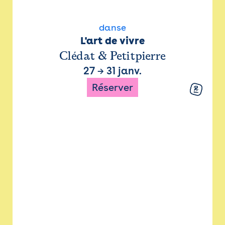
danse
L'art de vivre
Clédat & Petitpierre
27
→
31 janv.
Réserver