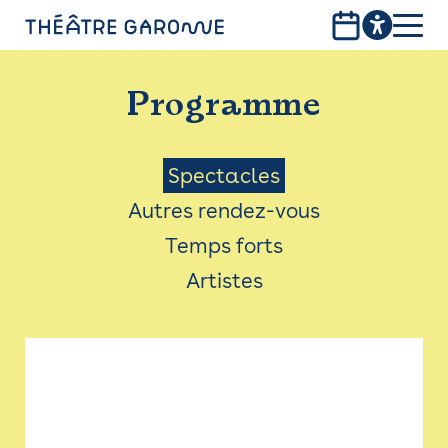
Aller
au
contenu
PROGRAMME
principal
Programme
INFOS PRATIQUES
AVEC LES PUBLICS
Menu
Spectacles
Autres rendez-vous
ACCESSIBILITÉ
Saison
Temps forts
LES PRODUCTIONS
Artistes
LE THÉÂTRE
Bistro
Billetterie