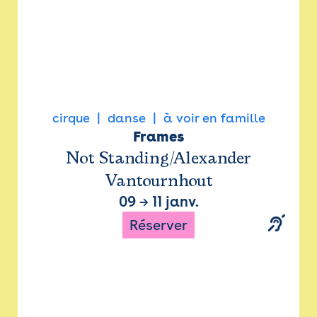
cirque
danse
à voir en famille
Frames
Not Standing/Alexander
Vantournhout
09
→
11 janv.
Réserver