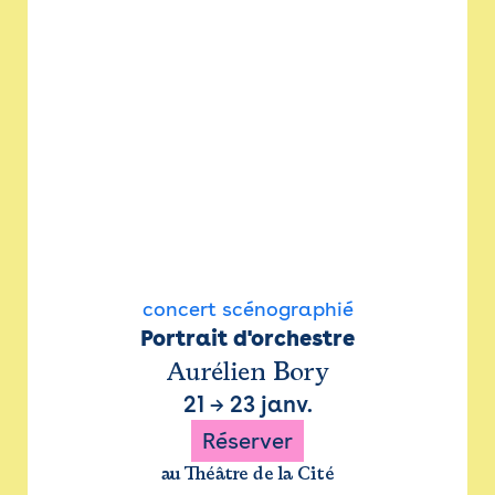
concert scénographié
Portrait d'orchestre
Aurélien Bory
21
→
23 janv.
Réserver
au Théâtre de la Cité