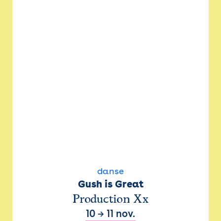
danse
Gush is Great
Production Xx
10
→
11 nov.