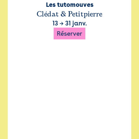
Les tutomouves
Clédat & Petitpierre
13
→
31 janv.
Réserver