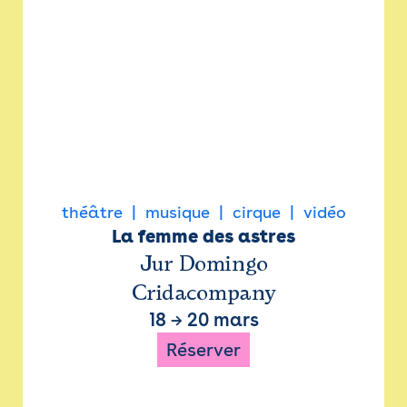
théâtre
musique
cirque
vidéo
La femme des astres
Jur Domingo
Cridacompany
18
→
20 mars
Réserver