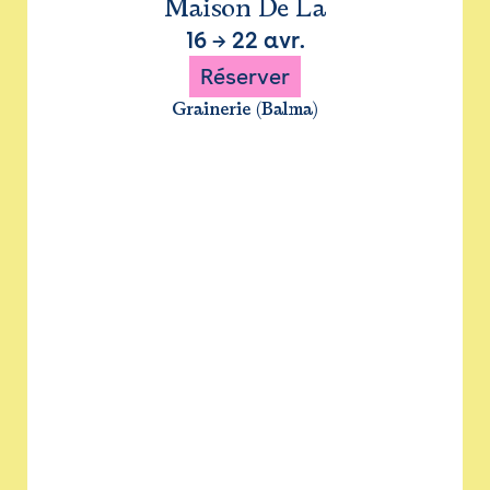
Maison De La
16
→
22 avr.
Réserver
Grainerie (Balma)