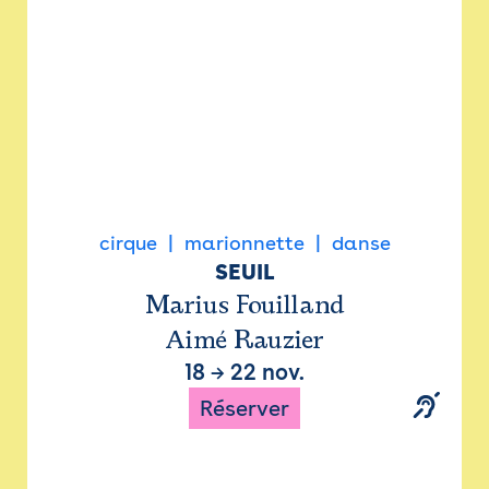
cirque
marionnette
danse
SEUIL
Marius Fouilland
Aimé Rauzier
18
→
22 nov.
Réserver