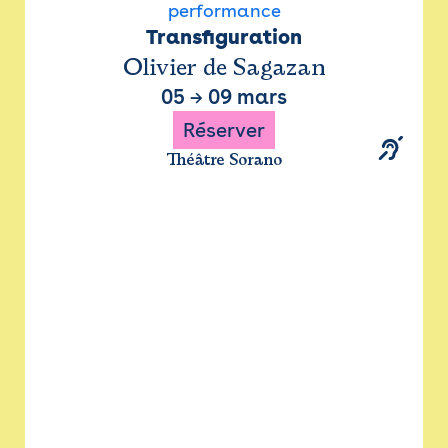
performance
Transfiguration
Olivier de Sagazan
05
→
09 mars
Réserver
Théâtre Sorano