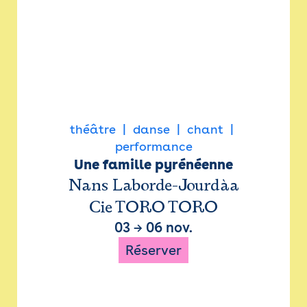
théâtre
danse
chant
performance
Une famille pyrénéenne
Nans Laborde-Jourdàa
Cie TORO TORO
03
→
06 nov.
Réserver