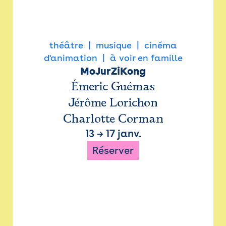
théâtre
musique
cinéma
d'animation
à voir en famille
MoJurZiKong
Émeric Guémas
Jérôme Lorichon
Charlotte Corman
13
→
17 janv.
Réserver