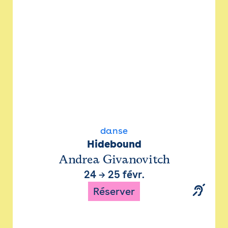
danse
Hidebound
Andrea Givanovitch
24
→
25 févr.
Réserver