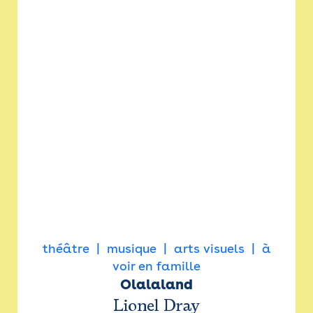
théâtre
musique
arts visuels
à
voir en famille
Olalaland
Lionel Dray