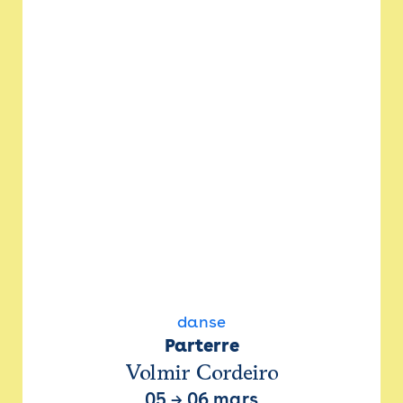
danse
Parterre
Volmir Cordeiro
05
→
06 mars