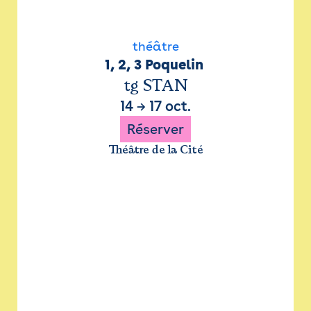
théâtre
1, 2, 3 Poquelin 
tg STAN
14
→
17 oct.
Réserver
Théâtre de la Cité