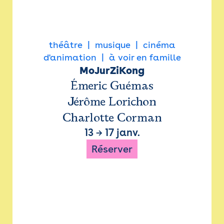
théâtre
musique
cinéma
d'animation
à voir en famille
MoJurZiKong
Émeric Guémas
Jérôme Lorichon
Charlotte Corman
13
→
17 janv.
Réserver