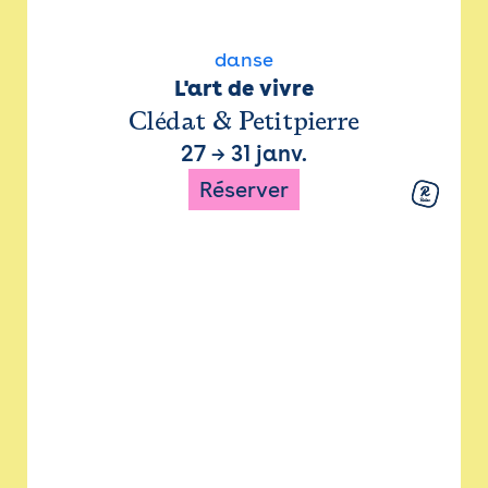
danse
L'art de vivre
Clédat & Petitpierre
27
→
31 janv.
Réserver