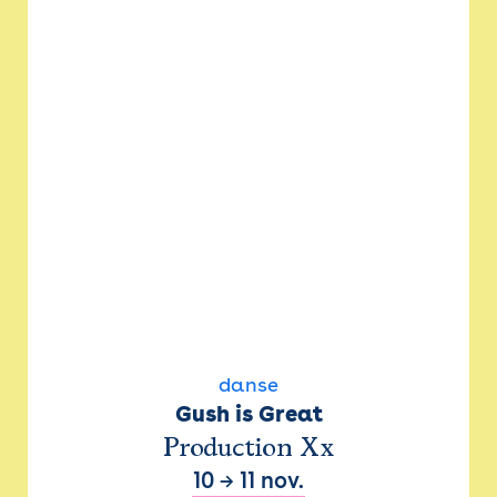
danse
Gush is Great
Production Xx
10
→
11 nov.