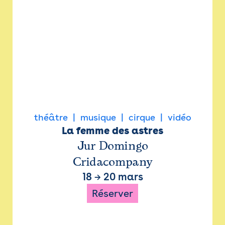
théâtre
musique
cirque
vidéo
La femme des astres
Jur Domingo
Cridacompany
18
→
20 mars
Réserver