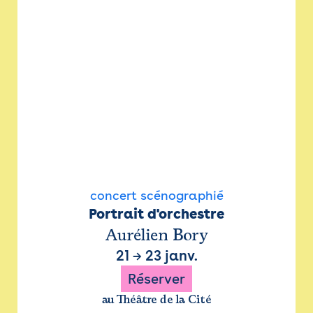
concert scénographié
Portrait d'orchestre
Aurélien Bory
21
→
23 janv.
Réserver
au Théâtre de la Cité