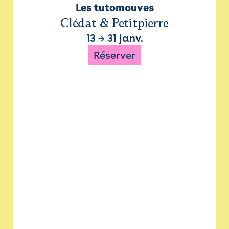
Les tutomouves
Clédat & Petitpierre
13
→
31 janv.
Réserver