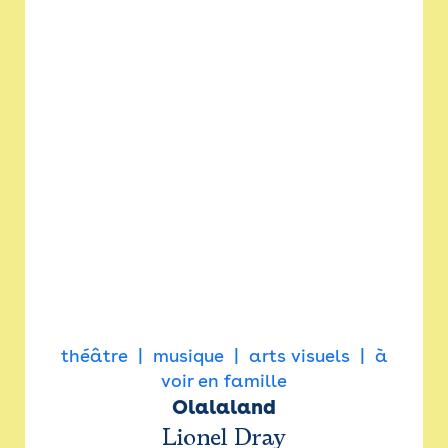
théâtre
musique
arts visuels
à
voir en famille
Olalaland
Lionel Dray