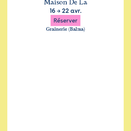
Maison De La
16
→
22 avr.
Réserver
Grainerie (Balma)