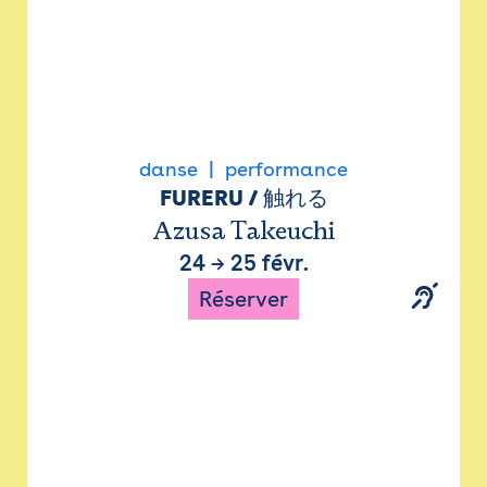
danse
performance
FURERU / 触れる
Azusa Takeuchi
24
→
25 févr.
Réserver