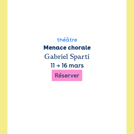
théâtre
Menace chorale
Gabriel Sparti
11
→
16 mars
Réserver