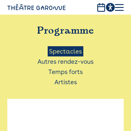
Aller
au
contenu
PROGRAMME
principal
Programme
INFOS PRATIQUES
AVEC LES PUBLICS
Menu
Spectacles
Autres rendez-vous
ACCESSIBILITÉ
Saison
Temps forts
LES PRODUCTIONS
Artistes
LE THÉÂTRE
Bistro
Billetterie