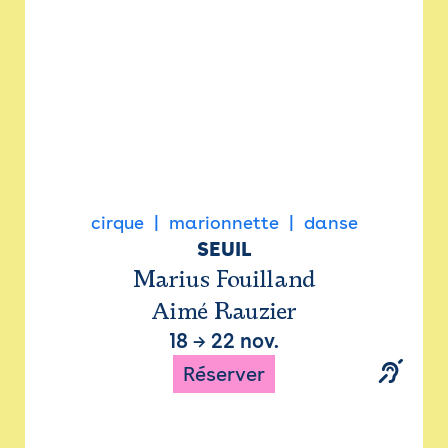
cirque
marionnette
danse
SEUIL
Marius Fouilland
Aimé Rauzier
18
→
22 nov.
Réserver