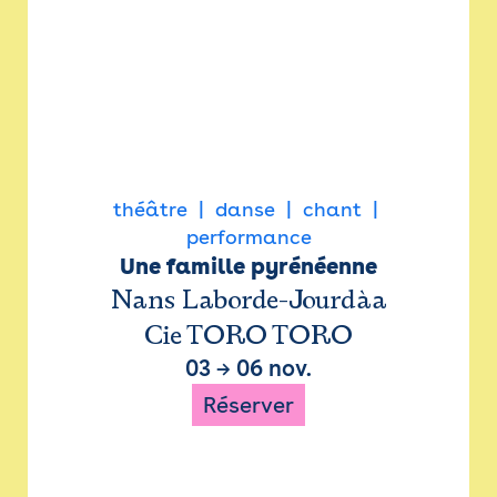
théâtre
danse
chant
performance
Une famille pyrénéenne
Nans Laborde-Jourdàa
Cie TORO TORO
03
→
06 nov.
Réserver