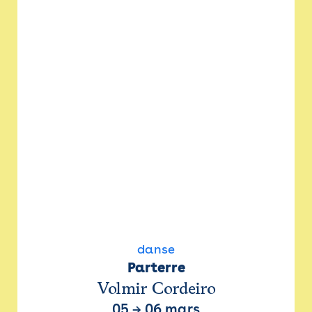
danse
Parterre
Volmir Cordeiro
05
→
06 mars