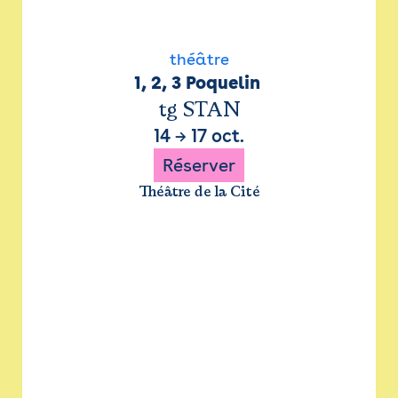
théâtre
1, 2, 3 Poquelin 
tg STAN
14
→
17 oct.
Réserver
Théâtre de la Cité