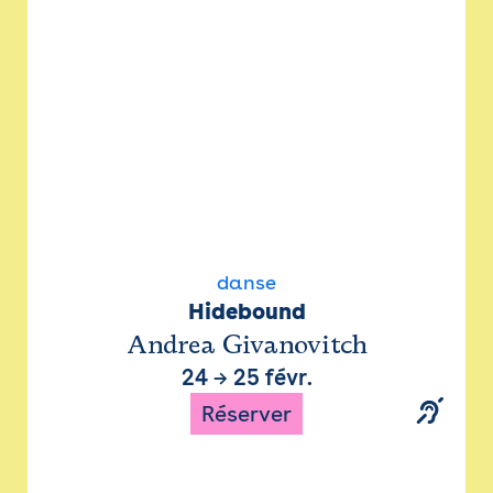
danse
Hidebound
Andrea Givanovitch
24
→
25 févr.
Réserver