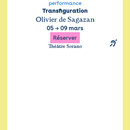
performance
Transfiguration
Olivier de Sagazan
05
→
09 mars
Réserver
Théâtre Sorano