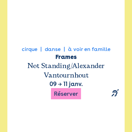
cirque
danse
à voir en famille
Frames
Not Standing/Alexander
Vantournhout
09
→
11 janv.
Réserver