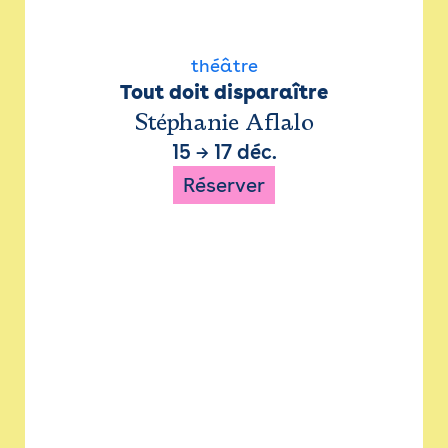
théâtre
Tout doit disparaître
Stéphanie Aflalo
15
→
17 déc.
Réserver