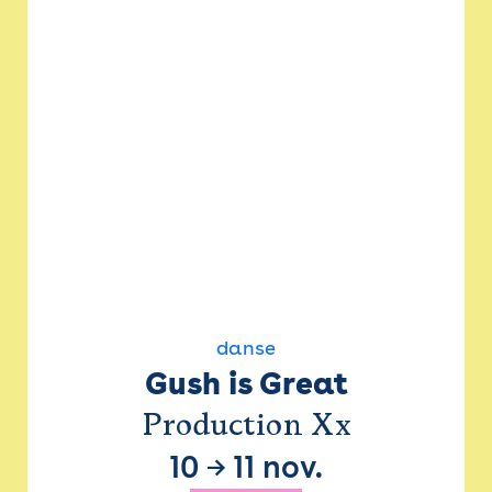
danse
Gush is Great
Production Xx
10
→
11 nov.