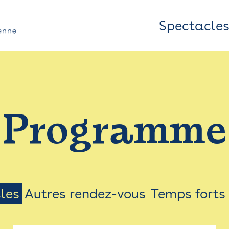
Spectacle
Top
Bar
/
Programme
Menu
les
Autres rendez-vous
Temps forts
on