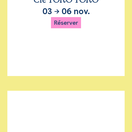
Cie TORO TORO
03
→
06 nov.
Réserver