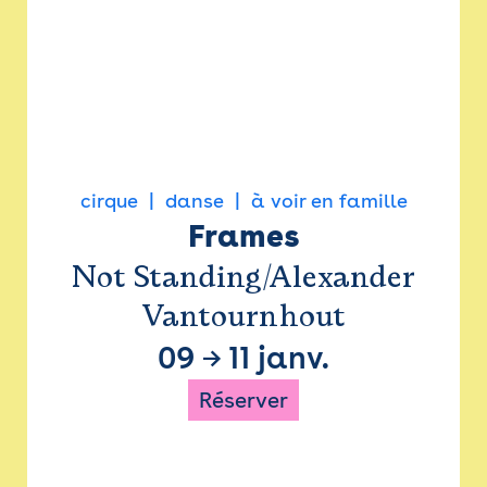
cirque
danse
à voir en famille
Frames
Not Standing/Alexander
Vantournhout
09
→
11 janv.
Réserver