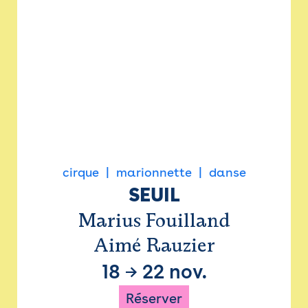
cirque
marionnette
danse
SEUIL
Marius Fouilland
Aimé Rauzier
18
→
22 nov.
Réserver