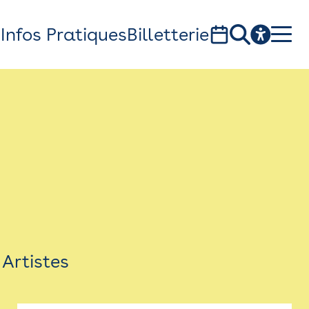
s
Infos Pratiques
Billetterie
Bistro
Billetterie
Newsletter
Espace presse
Artistes
théâtre Garonne, scène européenne
1, av. du Chateau d'eau - 31300 Toulouse