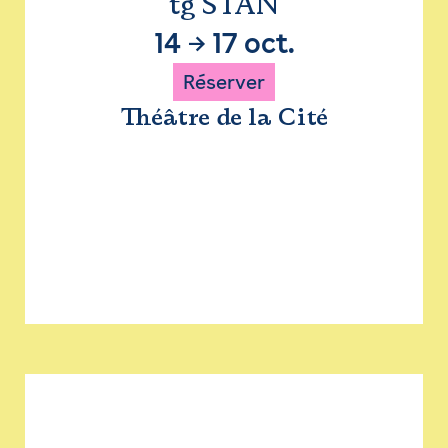
tg STAN
14
→
17 oct.
Réserver
Théâtre de la Cité