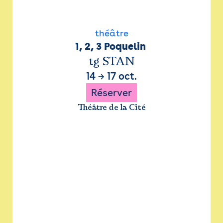
théâtre
1, 2, 3 Poquelin 
tg STAN
14
→
17 oct.
Réserver
Théâtre de la Cité