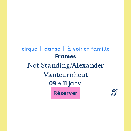
cirque
danse
à voir en famille
Frames
Not Standing/Alexander
Vantournhout
09
→
11 janv.
Réserver