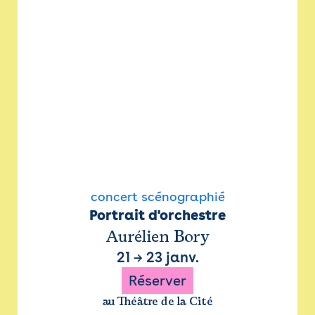
concert scénographié
Portrait d'orchestre
Aurélien Bory
21
→
23 janv.
Réserver
au Théâtre de la Cité