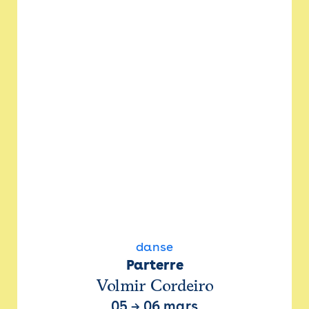
danse
Parterre
Volmir Cordeiro
05
→
06 mars