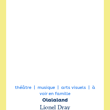
théâtre
musique
arts visuels
à
voir en famille
Olalaland
Lionel Dray