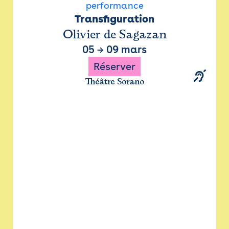
performance
Transfiguration
Olivier de Sagazan
05
→
09 mars
Réserver
Théâtre Sorano