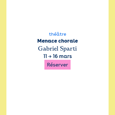
théâtre
Menace chorale
Gabriel Sparti
11
→
16 mars
Réserver