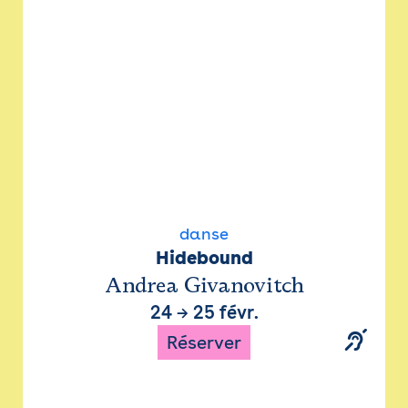
danse
Hidebound
Andrea Givanovitch
24
→
25 févr.
Réserver