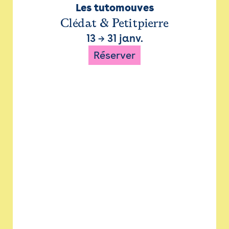
Les tutomouves
Clédat & Petitpierre
13
→
31 janv.
Réserver