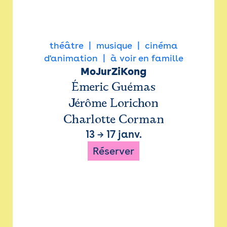
théâtre
musique
cinéma
d'animation
à voir en famille
MoJurZiKong
Émeric Guémas
Jérôme Lorichon
Charlotte Corman
13
→
17 janv.
Réserver