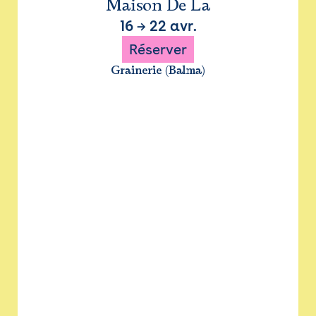
Maison De La
16
→
22 avr.
Réserver
Grainerie (Balma)