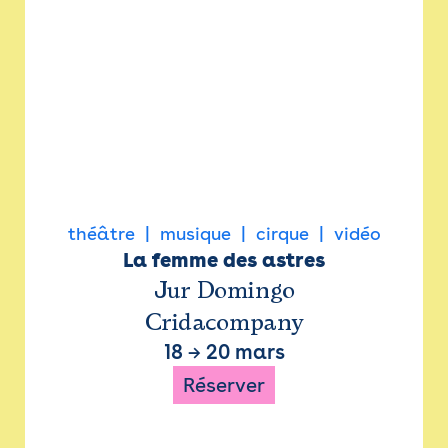
théâtre
musique
cirque
vidéo
La femme des astres
Jur Domingo
Cridacompany
18
→
20 mars
Réserver