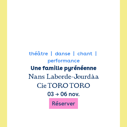
théâtre
danse
chant
performance
Une famille pyrénéenne
Nans Laborde-Jourdàa
Cie TORO TORO
03
→
06 nov.
Réserver