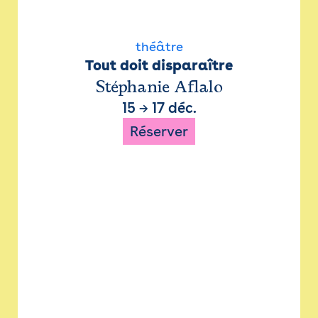
théâtre
Tout doit disparaître
Stéphanie Aflalo
15
→
17 déc.
Réserver