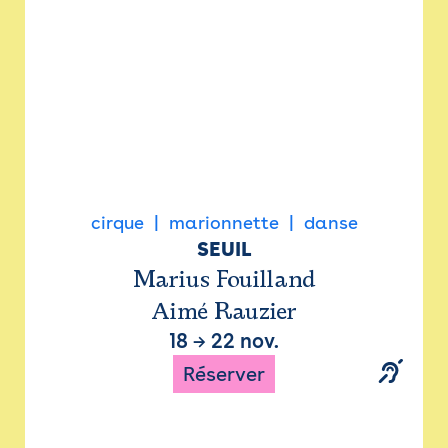
cirque
marionnette
danse
SEUIL
Marius Fouilland
Aimé Rauzier
18
→
22 nov.
Réserver