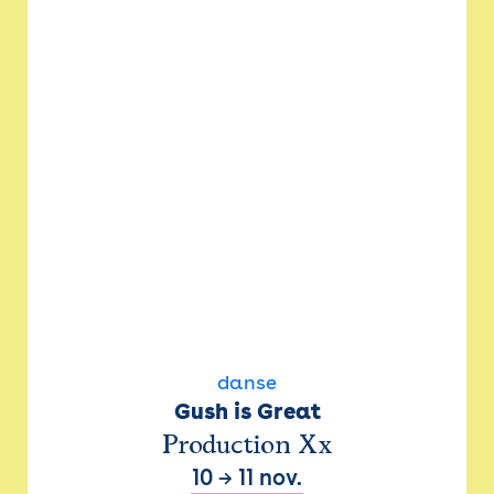
danse
Gush is Great
Production Xx
10
→
11 nov.