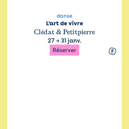
danse
L'art de vivre
Clédat & Petitpierre
27
→
31 janv.
Réserver