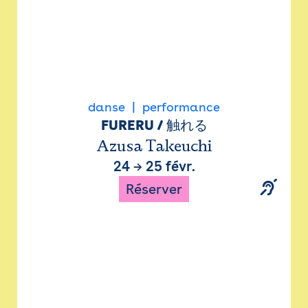
danse
performance
FURERU / 触れる
Azusa Takeuchi
24
→
25 févr.
Réserver