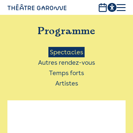
Aller
au
contenu
PROGRAMME
principal
Programme
INFOS PRATIQUES
AVEC LES PUBLICS
Menu
Spectacles
Autres rendez-vous
ACCESSIBILITÉ
Saison
Temps forts
LES PRODUCTIONS
Artistes
LE THÉÂTRE
Bistro
Billetterie