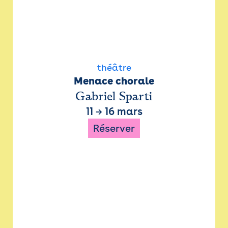
théâtre
Menace chorale
Gabriel Sparti
11
→
16 mars
Réserver