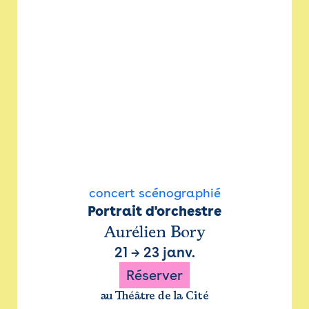
concert scénographié
Portrait d'orchestre
Aurélien Bory
21
→
23 janv.
Réserver
au Théâtre de la Cité