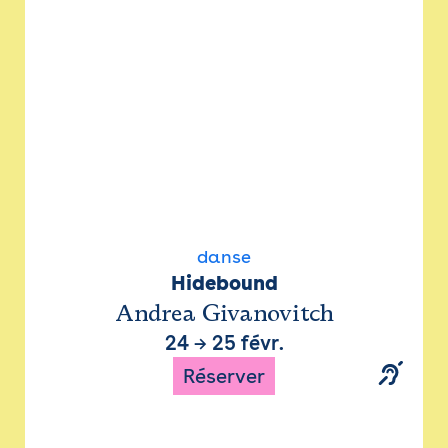
danse
Hidebound
Andrea Givanovitch
24
→
25 févr.
Réserver