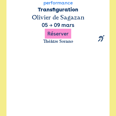
performance
Transfiguration
Olivier de Sagazan
05
→
09 mars
Réserver
Théâtre Sorano