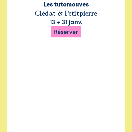
Les tutomouves
Clédat & Petitpierre
13
→
31 janv.
Réserver