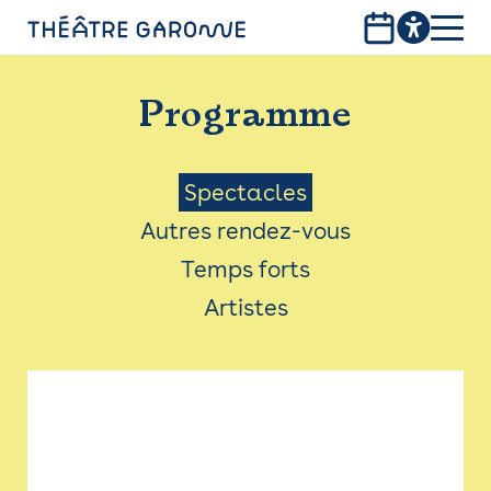
Aller
au
contenu
PROGRAMME
principal
Programme
INFOS PRATIQUES
AVEC LES PUBLICS
Menu
Spectacles
Autres rendez-vous
ACCESSIBILITÉ
Saison
Temps forts
LES PRODUCTIONS
Artistes
LE THÉÂTRE
Bistro
Billetterie