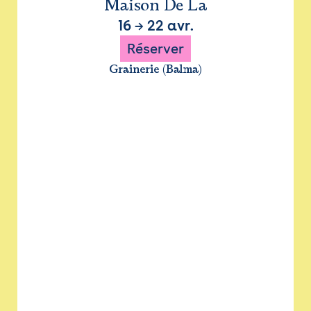
Maison De La
16
→
22 avr.
Réserver
Grainerie (Balma)