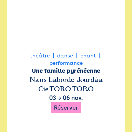
théâtre
danse
chant
performance
Une famille pyrénéenne
Nans Laborde-Jourdàa
Cie TORO TORO
03
→
06 nov.
Réserver