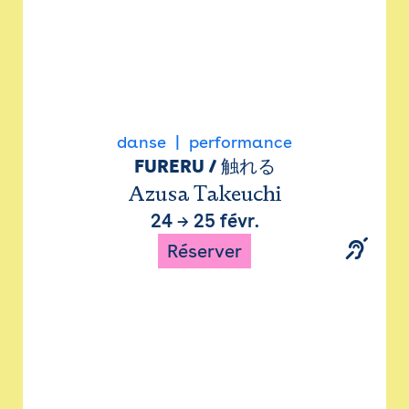
danse
performance
FURERU / 触れる
Azusa Takeuchi
24
→
25 févr.
Réserver