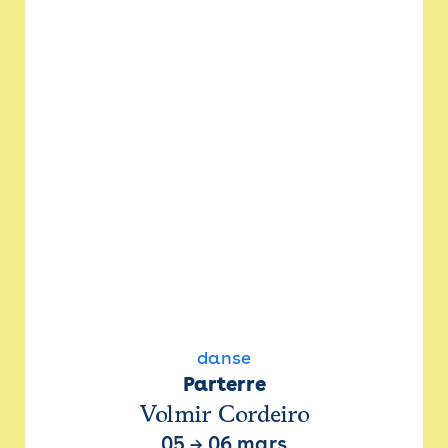
danse
Parterre
Volmir Cordeiro
05
→
06 mars