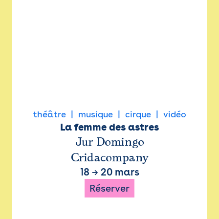
théâtre
musique
cirque
vidéo
La femme des astres
Jur Domingo
Cridacompany
18
→
20 mars
Réserver