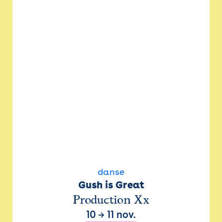
danse
Gush is Great
Production Xx
10
→
11 nov.