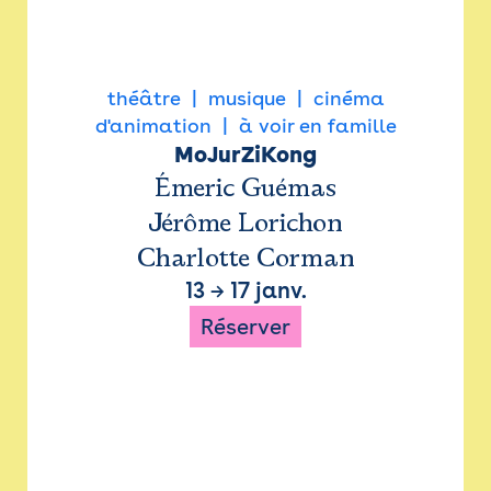
théâtre
musique
cinéma
d'animation
à voir en famille
MoJurZiKong
Émeric Guémas
Jérôme Lorichon
Charlotte Corman
13
→
17 janv.
Réserver