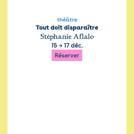
théâtre
Tout doit disparaître
Stéphanie Aflalo
15
→
17 déc.
Réserver