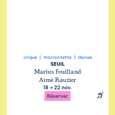
cirque
marionnette
danse
SEUIL
Marius Fouilland
Aimé Rauzier
18
→
22 nov.
Réserver