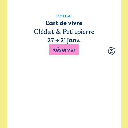
danse
L'art de vivre
Clédat & Petitpierre
27
→
31 janv.
Réserver