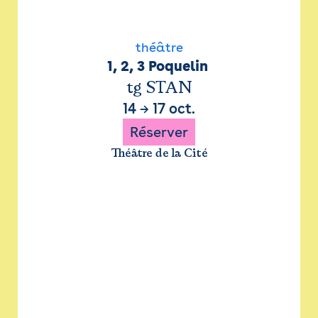
théâtre
1, 2, 3 Poquelin 
tg STAN
14
→
17 oct.
Réserver
Théâtre de la Cité