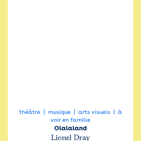
théâtre
musique
arts visuels
à
voir en famille
Olalaland
Lionel Dray