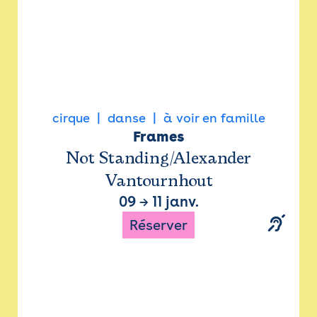
cirque
danse
à voir en famille
Frames
Not Standing/Alexander
Vantournhout
09
→
11 janv.
Réserver