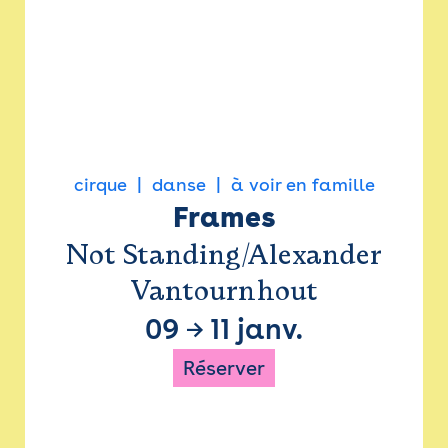
cirque
danse
à voir en famille
Frames
Not Standing/Alexander
Vantournhout
09
→
11 janv.
Réserver