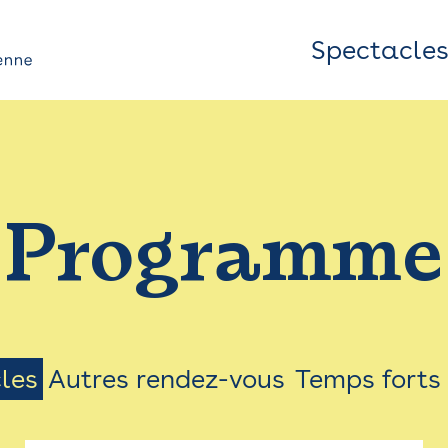
Spectacle
Top
Bar
/
Programme
Menu
les
Autres rendez-vous
Temps forts
on