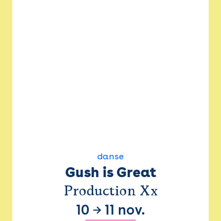
danse
Gush is Great
Production Xx
10
→
11 nov.