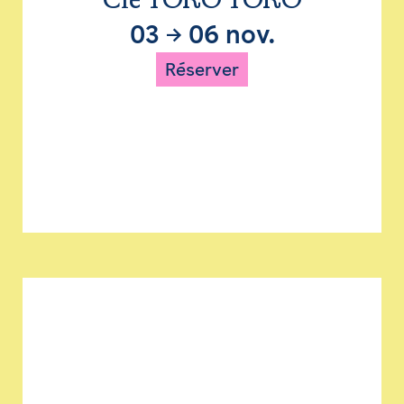
Cie TORO TORO
03
→
06 nov.
Réserver