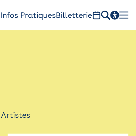
s
Infos Pratiques
Billetterie
Bistro
Billetterie
Newsletter
Espace presse
Artistes
théâtre Garonne, scène européenne
1, av. du Chateau d'eau - 31300 Toulouse