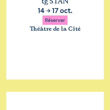
tg STAN
14
→
17 oct.
Réserver
Théâtre de la Cité