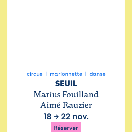
cirque
marionnette
danse
SEUIL
Marius Fouilland
Aimé Rauzier
18
→
22 nov.
Réserver