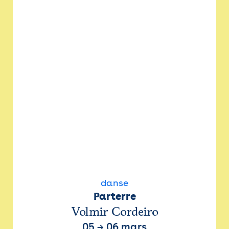
danse
Parterre
Volmir Cordeiro
05
→
06 mars