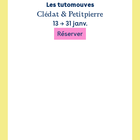
Les tutomouves
Clédat & Petitpierre
13
→
31 janv.
Réserver