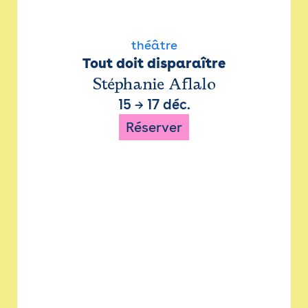
théâtre
Tout doit disparaître
Stéphanie Aflalo
15
→
17 déc.
Réserver