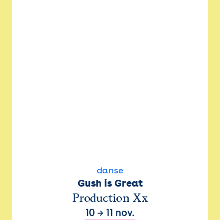
danse
Gush is Great
Production Xx
10
→
11 nov.