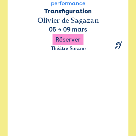
performance
Transfiguration
Olivier de Sagazan
05
→
09 mars
Réserver
Théâtre Sorano