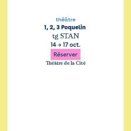
théâtre
1, 2, 3 Poquelin 
tg STAN
14
→
17 oct.
Réserver
Théâtre de la Cité