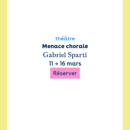
théâtre
Menace chorale
Gabriel Sparti
11
→
16 mars
Réserver