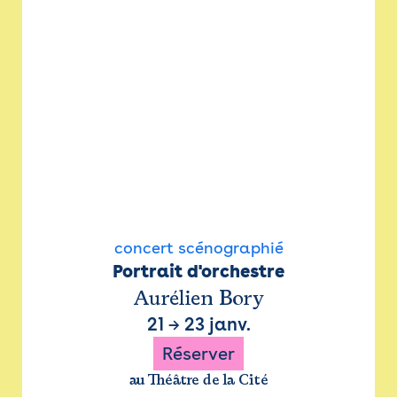
concert scénographié
Portrait d'orchestre
Aurélien Bory
21
→
23 janv.
Réserver
au Théâtre de la Cité