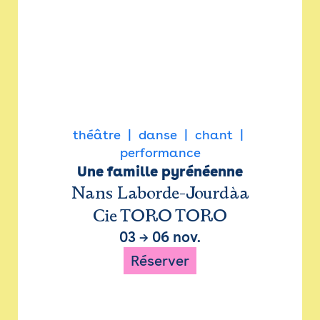
théâtre
danse
chant
performance
Une famille pyrénéenne
Nans Laborde-Jourdàa
Cie TORO TORO
03
→
06 nov.
Réserver