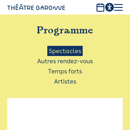
Aller
au
contenu
PROGRAMME
principal
Programme
INFOS PRATIQUES
AVEC LES PUBLICS
Menu
Spectacles
Autres rendez-vous
ACCESSIBILITÉ
Saison
Temps forts
LES PRODUCTIONS
Artistes
LE THÉÂTRE
Bistro
Billetterie