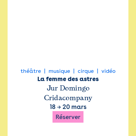
théâtre
musique
cirque
vidéo
La femme des astres
Jur Domingo
Cridacompany
18
→
20 mars
Réserver