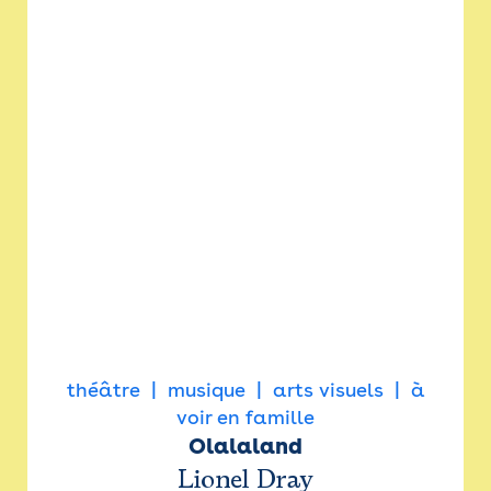
théâtre
musique
arts visuels
à
voir en famille
Olalaland
Lionel Dray