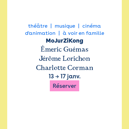
théâtre
musique
cinéma
d'animation
à voir en famille
MoJurZiKong
Émeric Guémas
Jérôme Lorichon
Charlotte Corman
13
→
17 janv.
Réserver