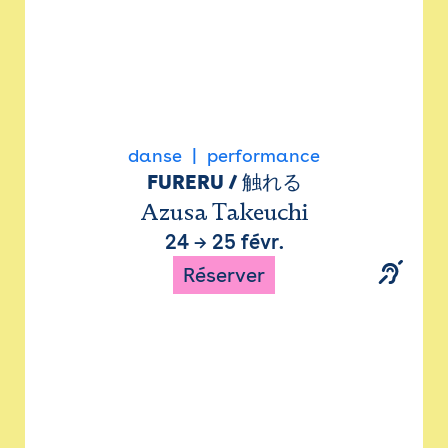
danse
performance
FURERU / 触れる
Azusa Takeuchi
24
→
25 févr.
Réserver