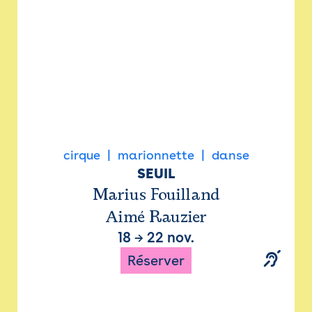
cirque
marionnette
danse
SEUIL
Marius Fouilland
Aimé Rauzier
18
→
22 nov.
Réserver