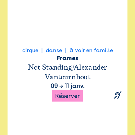
cirque
danse
à voir en famille
Frames
Not Standing/Alexander
Vantournhout
09
→
11 janv.
Réserver