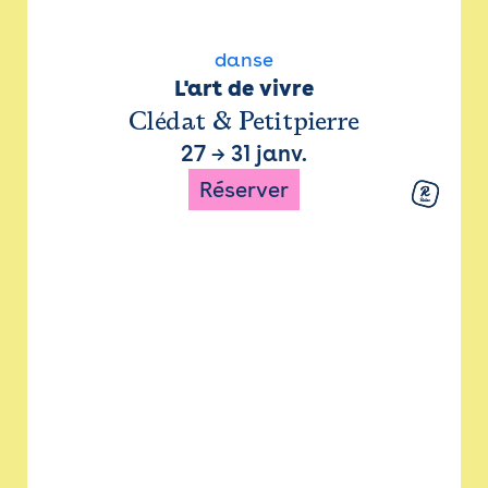
danse
L'art de vivre
Clédat & Petitpierre
27
→
31 janv.
Réserver