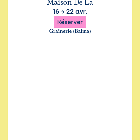
Maison De La
16
→
22 avr.
Réserver
Grainerie (Balma)