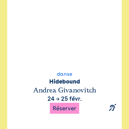
danse
Hidebound
Andrea Givanovitch
24
→
25 févr.
Réserver