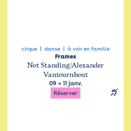
cirque
danse
à voir en famille
Frames
Not Standing/Alexander
Vantournhout
09
→
11 janv.
Réserver