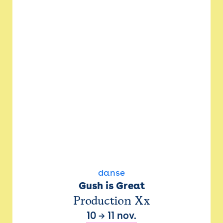
danse
Gush is Great
Production Xx
10
→
11 nov.