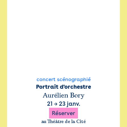
concert scénographié
Portrait d'orchestre
Aurélien Bory
21
→
23 janv.
Réserver
au Théâtre de la Cité