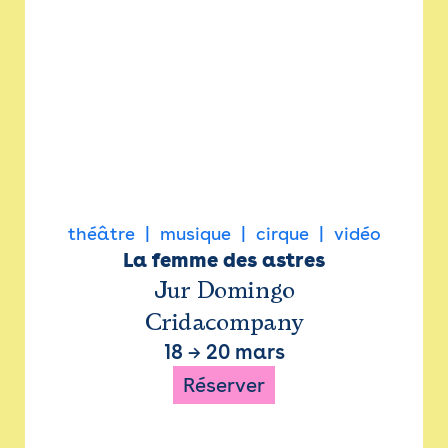
théâtre
musique
cirque
vidéo
La femme des astres
Jur Domingo
Cridacompany
18
→
20 mars
Réserver