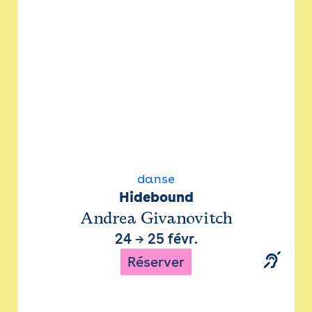
danse
Hidebound
Andrea Givanovitch
24
→
25 févr.
Réserver