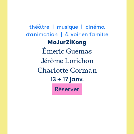
théâtre
musique
cinéma
d'animation
à voir en famille
MoJurZiKong
Émeric Guémas
Jérôme Lorichon
Charlotte Corman
13
→
17 janv.
Réserver