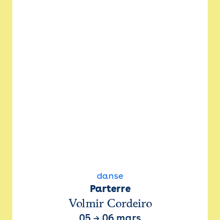
danse
Parterre
Volmir Cordeiro
05
→
06 mars