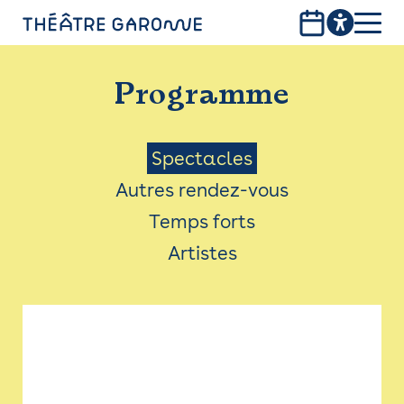
Aller
au
contenu
PROGRAMME
principal
Programme
INFOS PRATIQUES
AVEC LES PUBLICS
Menu
Spectacles
Autres rendez-vous
ACCESSIBILITÉ
Saison
Temps forts
LES PRODUCTIONS
Artistes
LE THÉÂTRE
Bistro
Billetterie