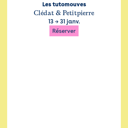
Les tutomouves
Clédat & Petitpierre
13
→
31 janv.
Réserver