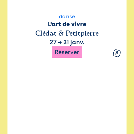
danse
L'art de vivre
Clédat & Petitpierre
27
→
31 janv.
Réserver