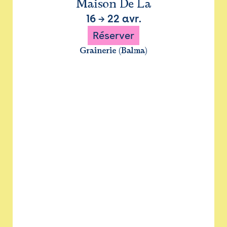
Maison De La
16
→
22 avr.
Réserver
Grainerie (Balma)