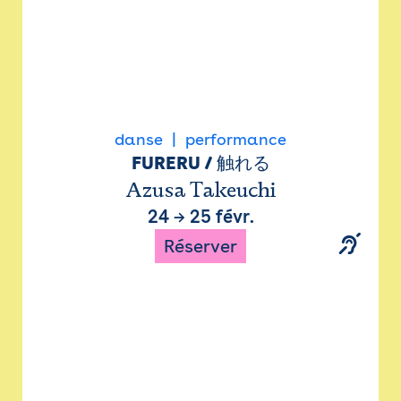
danse
performance
FURERU / 触れる
Azusa Takeuchi
24
→
25 févr.
Réserver