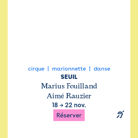
cirque
marionnette
danse
SEUIL
Marius Fouilland
Aimé Rauzier
18
→
22 nov.
Réserver