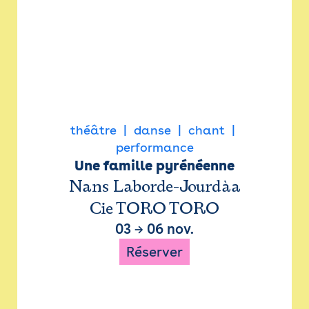
théâtre
danse
chant
performance
Une famille pyrénéenne
Nans Laborde-Jourdàa
Cie TORO TORO
03
→
06 nov.
Réserver