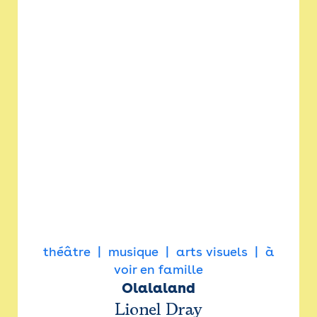
théâtre
musique
arts visuels
à
voir en famille
Olalaland
Lionel Dray