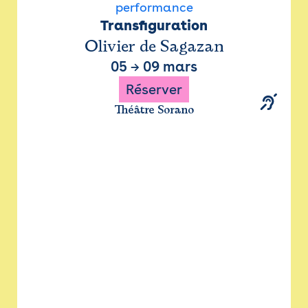
performance
Transfiguration
Olivier de Sagazan
05
→
09 mars
Réserver
Théâtre Sorano