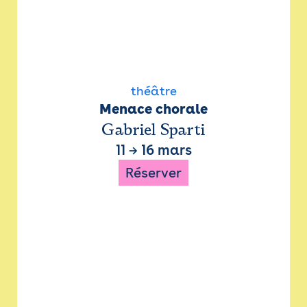
théâtre
Menace chorale
Gabriel Sparti
11
→
16 mars
Réserver