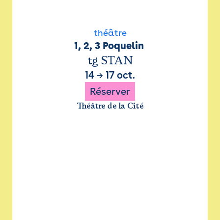
théâtre
1, 2, 3 Poquelin 
tg STAN
14
→
17 oct.
Réserver
Théâtre de la Cité