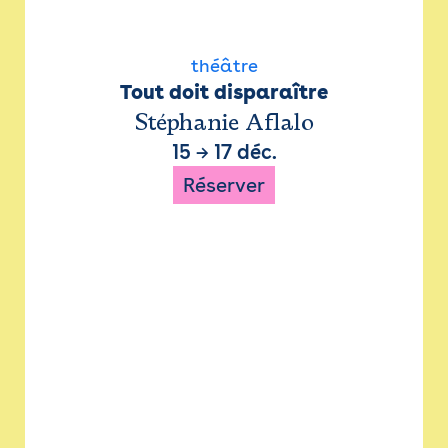
théâtre
Tout doit disparaître
Stéphanie Aflalo
15
→
17 déc.
Réserver