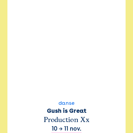
danse
Gush is Great
Production Xx
10
→
11 nov.