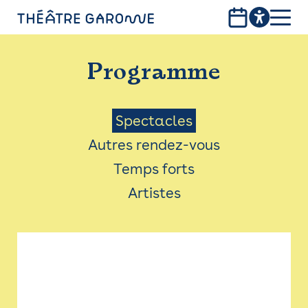
Aller
au
contenu
PROGRAMME
principal
Programme
INFOS PRATIQUES
AVEC LES PUBLICS
Menu
Spectacles
Autres rendez-vous
ACCESSIBILITÉ
Saison
Temps forts
LES PRODUCTIONS
Artistes
LE THÉÂTRE
Bistro
Billetterie