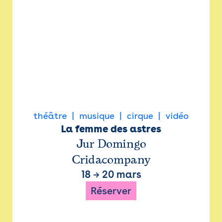
théâtre
musique
cirque
vidéo
La femme des astres
Jur Domingo
Cridacompany
18
→
20 mars
Réserver