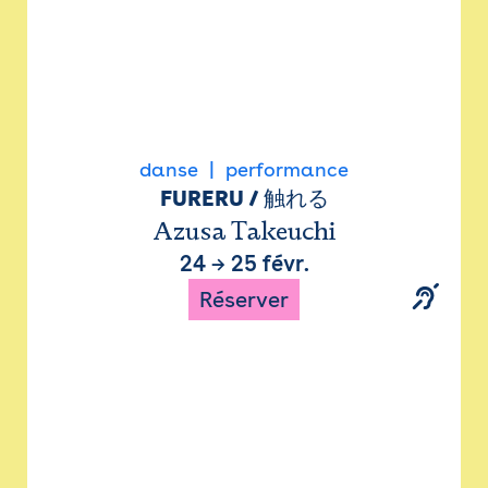
danse
performance
FURERU / 触れる
Azusa Takeuchi
24
→
25 févr.
Réserver