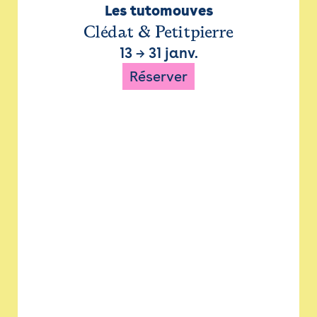
Les tutomouves
Clédat & Petitpierre
13
→
31 janv.
Réserver