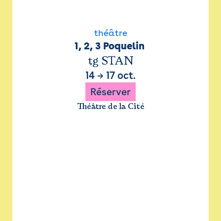
théâtre
1, 2, 3 Poquelin 
tg STAN
14
→
17 oct.
Réserver
Théâtre de la Cité