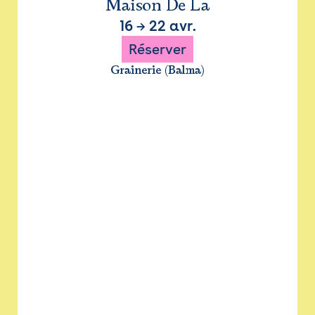
Maison De La
16
→
22 avr.
Réserver
Grainerie (Balma)