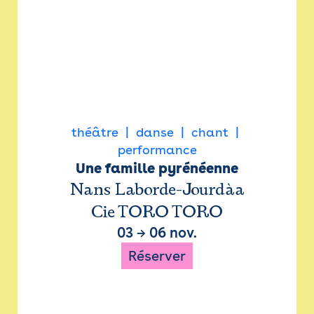
théâtre
danse
chant
performance
Une famille pyrénéenne
Nans Laborde-Jourdàa
Cie TORO TORO
03
→
06 nov.
Réserver