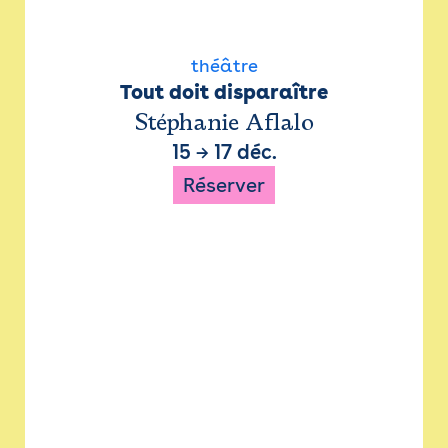
théâtre
Tout doit disparaître
Stéphanie Aflalo
15
→
17 déc.
Réserver