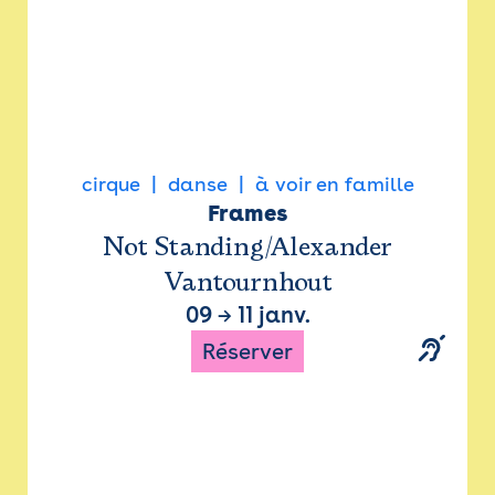
cirque
danse
à voir en famille
Frames
Not Standing/Alexander
Vantournhout
09
→
11 janv.
Réserver