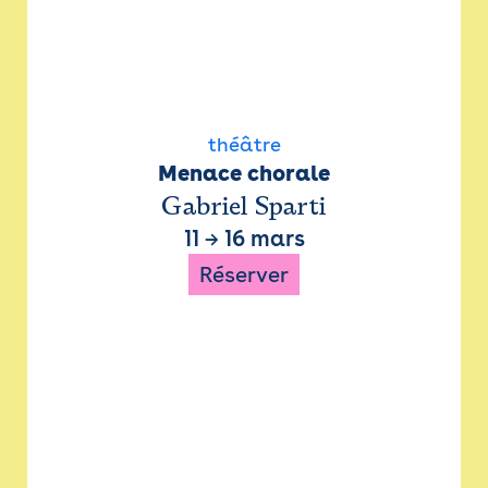
théâtre
Menace chorale
Gabriel Sparti
11
→
16 mars
Réserver