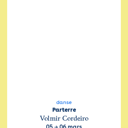
danse
Parterre
Volmir Cordeiro
05
→
06 mars