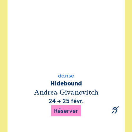
danse
Hidebound
Andrea Givanovitch
24
→
25 févr.
Réserver