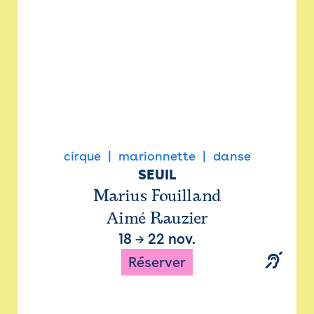
cirque
marionnette
danse
SEUIL
Marius Fouilland
Aimé Rauzier
18
→
22 nov.
Réserver