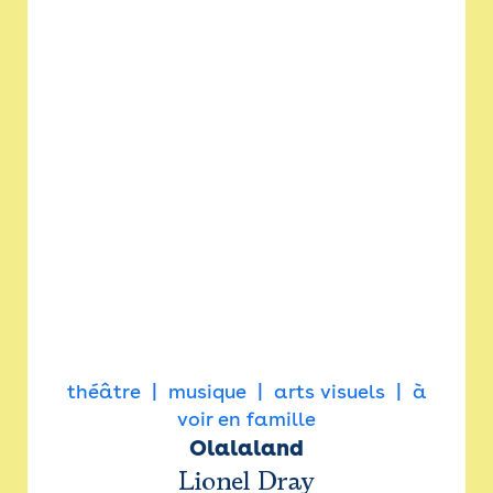
théâtre
musique
arts visuels
à
voir en famille
Olalaland
Lionel Dray