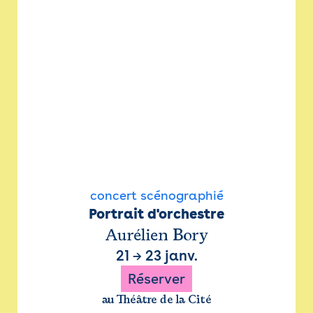
concert scénographié
Portrait d'orchestre
Aurélien Bory
21
→
23 janv.
Réserver
au Théâtre de la Cité