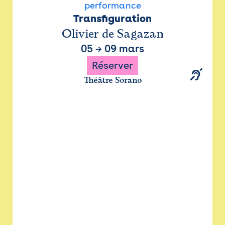
performance
Transfiguration
Olivier de Sagazan
05
→
09 mars
Réserver
Théâtre Sorano