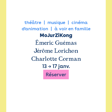
théâtre
musique
cinéma
d'animation
à voir en famille
MoJurZiKong
Émeric Guémas
Jérôme Lorichon
Charlotte Corman
13
→
17 janv.
Réserver