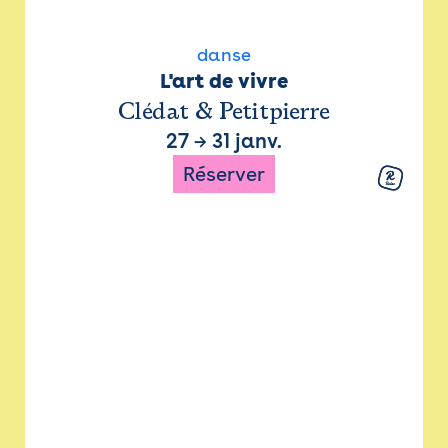
danse
L'art de vivre
Clédat & Petitpierre
27
→
31 janv.
Réserver