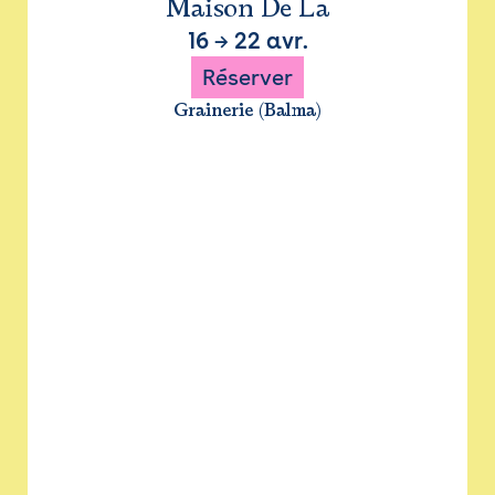
Maison De La
16
→
22 avr.
Réserver
Grainerie (Balma)