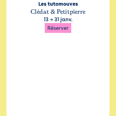
Les tutomouves
Clédat & Petitpierre
13
→
31 janv.
Réserver