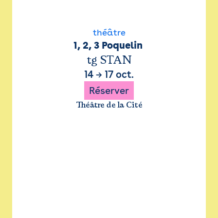
théâtre
1, 2, 3 Poquelin 
tg STAN
14
→
17 oct.
Réserver
Théâtre de la Cité