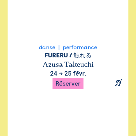
danse
performance
FURERU / 触れる
Azusa Takeuchi
24
→
25 févr.
Réserver