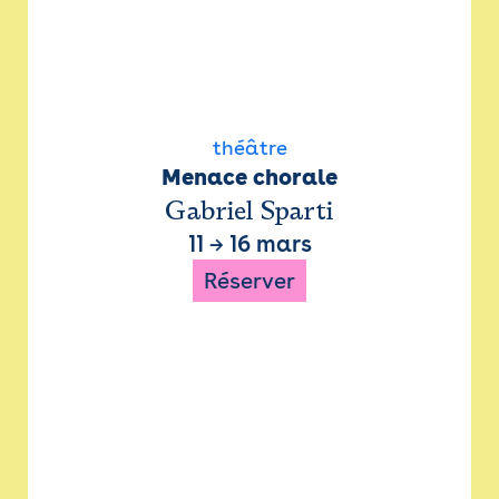
théâtre
Menace chorale
Gabriel Sparti
11
→
16 mars
Réserver