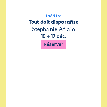
théâtre
Tout doit disparaître
Stéphanie Aflalo
15
→
17 déc.
Réserver