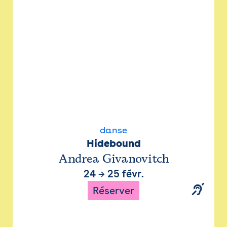
danse
Hidebound
Andrea Givanovitch
24
→
25 févr.
Réserver