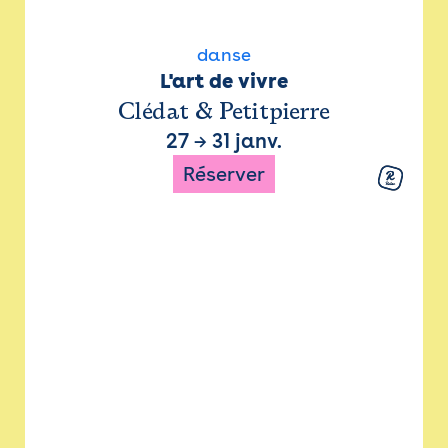
danse
L'art de vivre
Clédat & Petitpierre
27
→
31 janv.
Réserver