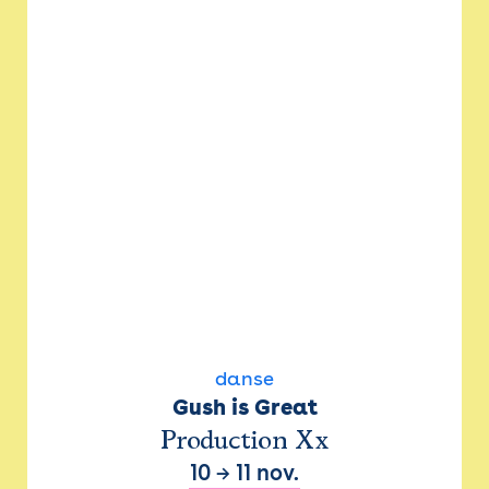
danse
Gush is Great
Production Xx
10
→
11 nov.