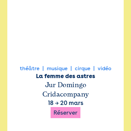
théâtre
musique
cirque
vidéo
La femme des astres
Jur Domingo
Cridacompany
18
→
20 mars
Réserver