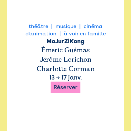
théâtre
musique
cinéma
d'animation
à voir en famille
MoJurZiKong
Émeric Guémas
Jérôme Lorichon
Charlotte Corman
13
→
17 janv.
Réserver