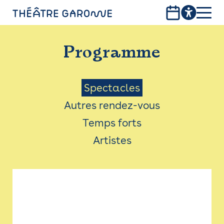
Aller
au
contenu
PROGRAMME
principal
Programme
INFOS PRATIQUES
AVEC LES PUBLICS
Menu
Spectacles
Autres rendez-vous
ACCESSIBILITÉ
Saison
Temps forts
LES PRODUCTIONS
Artistes
LE THÉÂTRE
Bistro
Billetterie