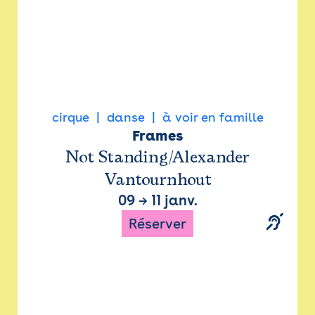
cirque
danse
à voir en famille
Frames
Not Standing/Alexander
Vantournhout
09
→
11 janv.
Réserver