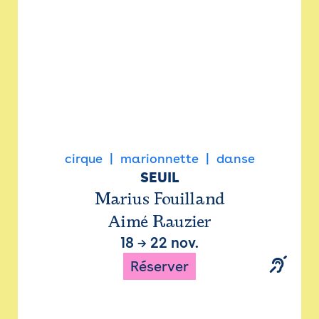
cirque
marionnette
danse
SEUIL
Marius Fouilland
Aimé Rauzier
18
→
22 nov.
Réserver