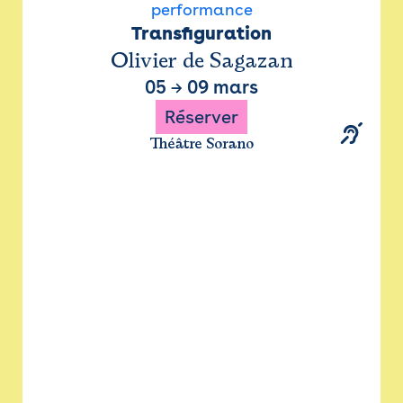
performance
Transfiguration
Olivier de Sagazan
05
→
09 mars
Réserver
Théâtre Sorano