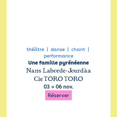
théâtre
danse
chant
performance
Une famille pyrénéenne
Nans Laborde-Jourdàa
Cie TORO TORO
03
→
06 nov.
Réserver