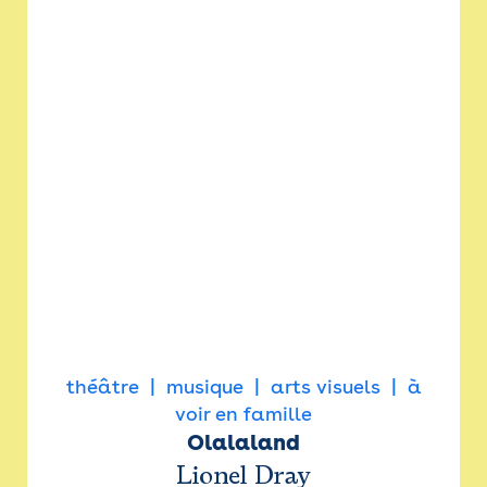
théâtre
musique
arts visuels
à
voir en famille
Olalaland
Lionel Dray