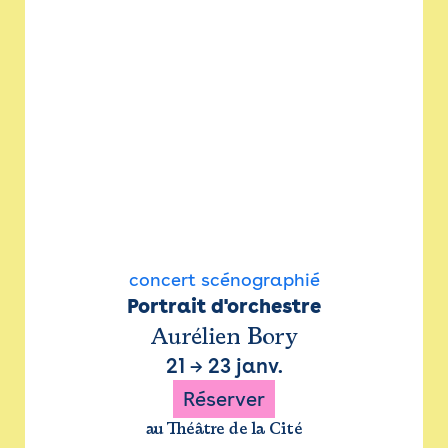
concert scénographié
Portrait d'orchestre
Aurélien Bory
21
→
23 janv.
Réserver
au Théâtre de la Cité