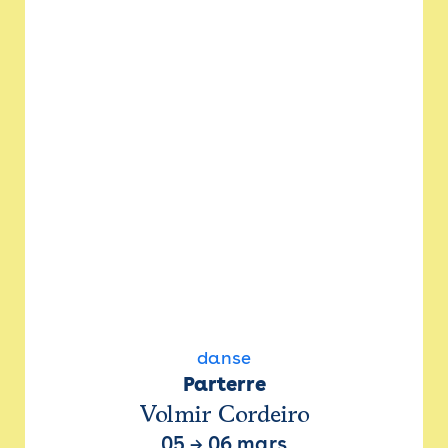
danse
Parterre
Volmir Cordeiro
05
→
06 mars