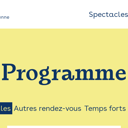
Spectacle
Top
Bar
/
Programme
Menu
les
Autres rendez-vous
Temps forts
on