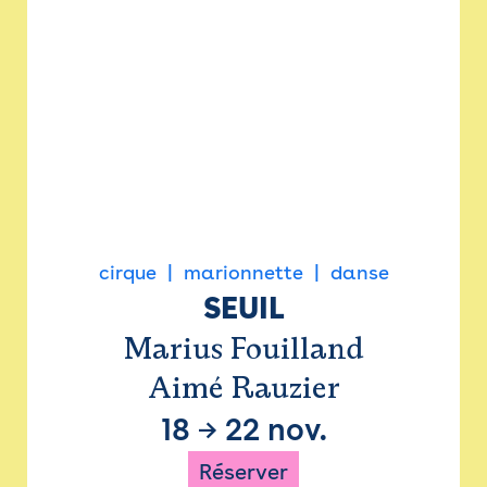
cirque
marionnette
danse
SEUIL
Marius Fouilland
Aimé Rauzier
18
→
22 nov.
Réserver