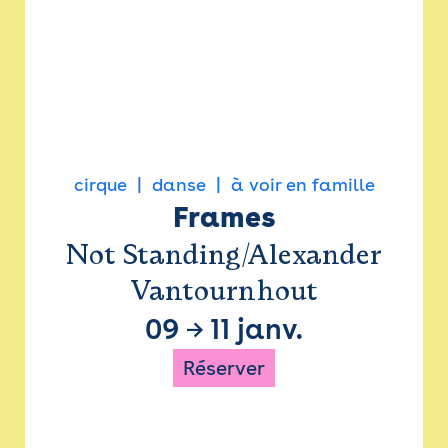
cirque
danse
à voir en famille
Frames
Not Standing/Alexander
Vantournhout
09
→
11 janv.
Réserver