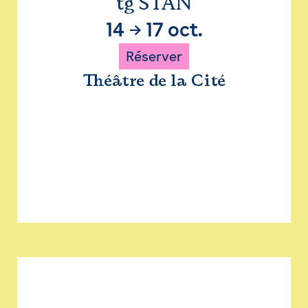
tg STAN
14
→
17 oct.
Réserver
Théâtre de la Cité