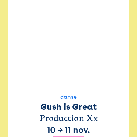
danse
Gush is Great
Production Xx
10
→
11 nov.