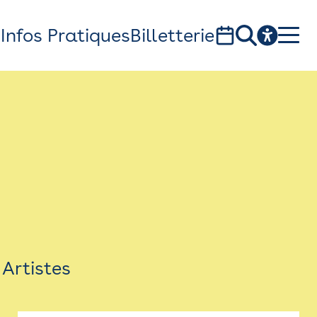
s
Infos Pratiques
Billetterie
Bistro
Billetterie
Newsletter
Espace presse
Artistes
théâtre Garonne, scène européenne
1, av. du Chateau d'eau - 31300 Toulouse