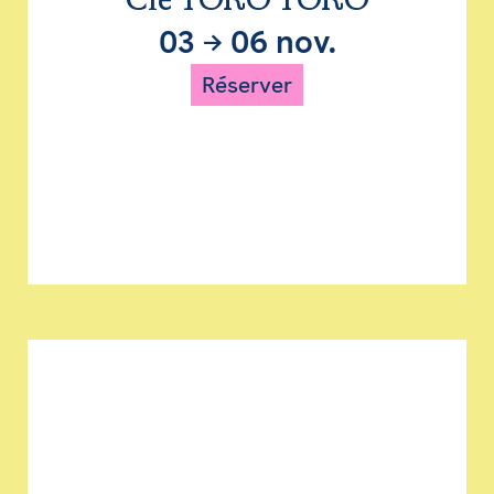
Cie TORO TORO
03
→
06 nov.
Réserver