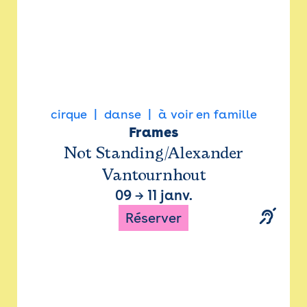
cirque
danse
à voir en famille
Frames
Not Standing/Alexander
Vantournhout
09
→
11 janv.
Réserver