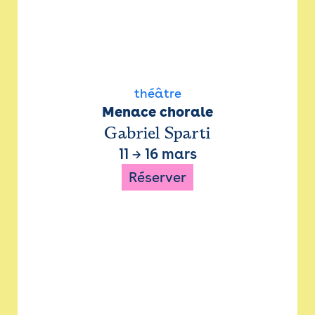
théâtre
Menace chorale
Gabriel Sparti
11
→
16 mars
Réserver