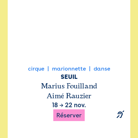
cirque
marionnette
danse
SEUIL
Marius Fouilland
Aimé Rauzier
18
→
22 nov.
Réserver