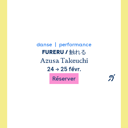
danse
performance
FURERU / 触れる
Azusa Takeuchi
24
→
25 févr.
Réserver