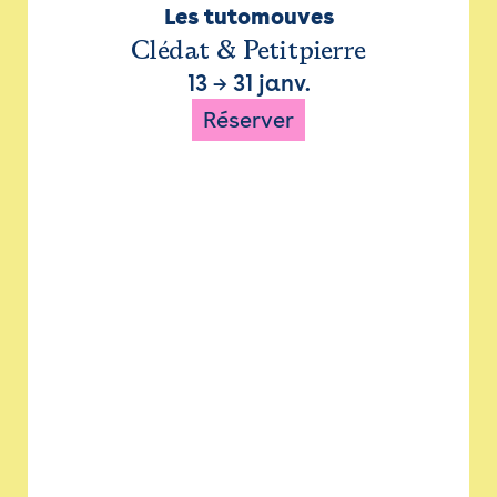
Les tutomouves
Clédat & Petitpierre
13
→
31 janv.
Réserver