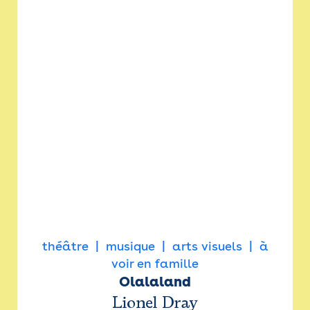
théâtre
musique
arts visuels
à
voir en famille
Olalaland
Lionel Dray