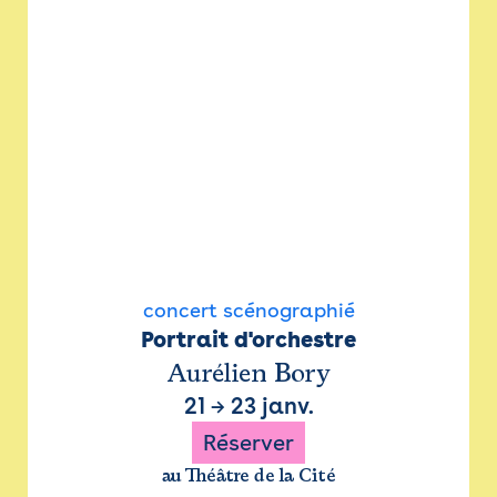
concert scénographié
Portrait d'orchestre
Aurélien Bory
21
→
23 janv.
Réserver
au Théâtre de la Cité