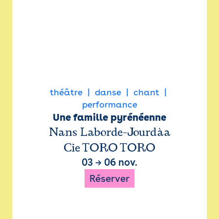
théâtre
danse
chant
performance
Une famille pyrénéenne
Nans Laborde-Jourdàa
Cie TORO TORO
03
→
06 nov.
Réserver