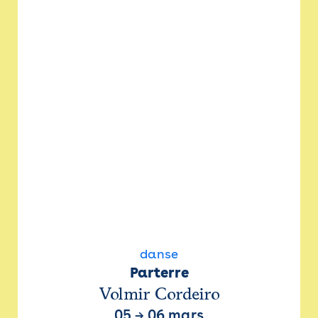
danse
Parterre
Volmir Cordeiro
05
→
06 mars