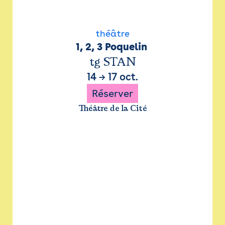
théâtre
1, 2, 3 Poquelin 
tg STAN
14
→
17 oct.
Réserver
Théâtre de la Cité