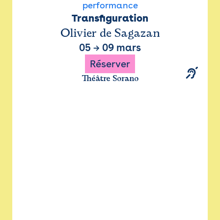
performance
Transfiguration
Olivier de Sagazan
05
→
09 mars
Réserver
Théâtre Sorano