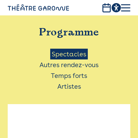
Aller
au
contenu
PROGRAMME
principal
Programme
INFOS PRATIQUES
AVEC LES PUBLICS
Menu
Spectacles
Autres rendez-vous
ACCESSIBILITÉ
Saison
Temps forts
LES PRODUCTIONS
Artistes
LE THÉÂTRE
Bistro
Billetterie