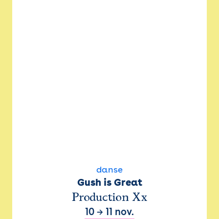
danse
Gush is Great
Production Xx
10
→
11 nov.