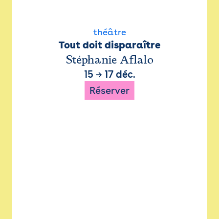
théâtre
Tout doit disparaître
Stéphanie Aflalo
15
→
17 déc.
Réserver