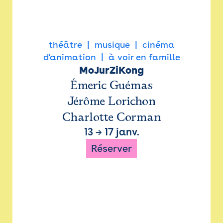
théâtre
musique
cinéma
d'animation
à voir en famille
MoJurZiKong
Émeric Guémas
Jérôme Lorichon
Charlotte Corman
13
→
17 janv.
Réserver