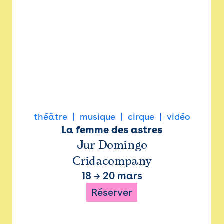
théâtre
musique
cirque
vidéo
La femme des astres
Jur Domingo
Cridacompany
18
→
20 mars
Réserver