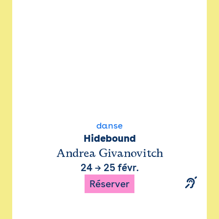
danse
Hidebound
Andrea Givanovitch
24
→
25 févr.
Réserver