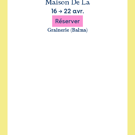
Maison De La
16
→
22 avr.
Réserver
Grainerie (Balma)