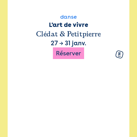
danse
L'art de vivre
Clédat & Petitpierre
27
→
31 janv.
Réserver