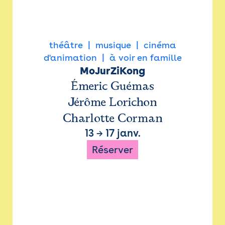
théâtre
musique
cinéma
d'animation
à voir en famille
MoJurZiKong
Émeric Guémas
Jérôme Lorichon
Charlotte Corman
13
→
17 janv.
Réserver