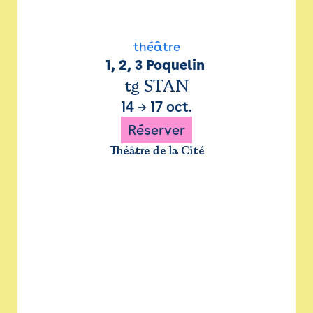
théâtre
1, 2, 3 Poquelin 
tg STAN
14
→
17 oct.
Réserver
Théâtre de la Cité