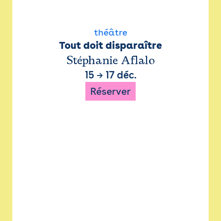
théâtre
Tout doit disparaître
Stéphanie Aflalo
15
→
17 déc.
Réserver