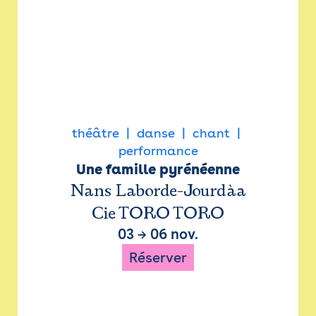
théâtre
danse
chant
performance
Une famille pyrénéenne
Nans Laborde-Jourdàa
Cie TORO TORO
03
→
06 nov.
Réserver