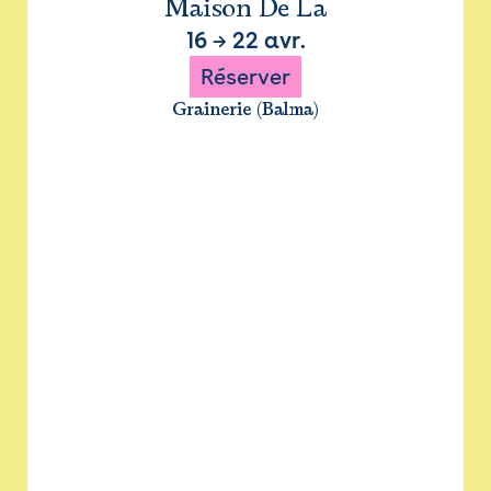
Maison De La
16
→
22 avr.
Réserver
Grainerie (Balma)