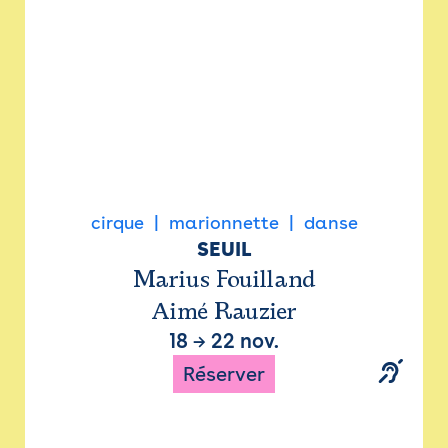
cirque
marionnette
danse
SEUIL
Marius Fouilland
Aimé Rauzier
18
→
22 nov.
Réserver