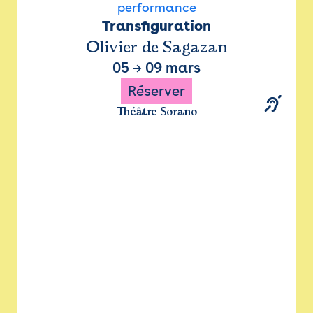
performance
Transfiguration
Olivier de Sagazan
05
→
09 mars
Réserver
Théâtre Sorano