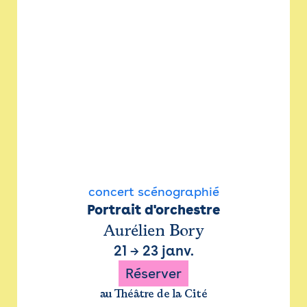
concert scénographié
Portrait d'orchestre
Aurélien Bory
21
→
23 janv.
Réserver
au Théâtre de la Cité