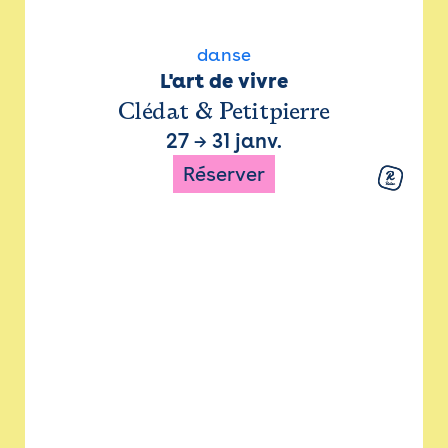
danse
L'art de vivre
Clédat & Petitpierre
27
→
31 janv.
Réserver