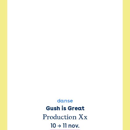
danse
Gush is Great
Production Xx
10
→
11 nov.