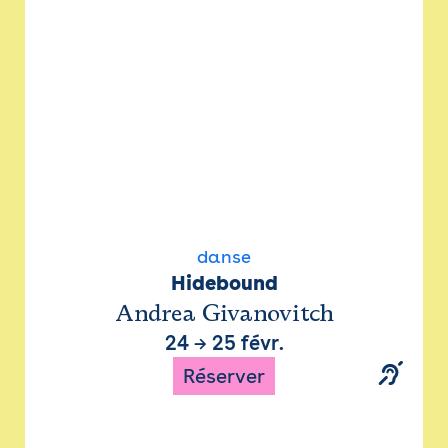
danse
Hidebound
Andrea Givanovitch
24
→
25 févr.
Réserver