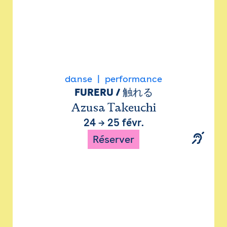
danse
performance
FURERU / 触れる
Azusa Takeuchi
24
→
25 févr.
Réserver