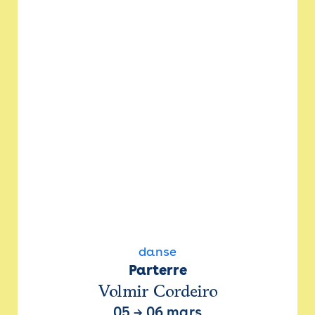
danse
Parterre
Volmir Cordeiro
05
→
06 mars