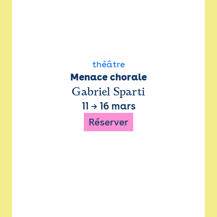
théâtre
Menace chorale
Gabriel Sparti
11
→
16 mars
Réserver