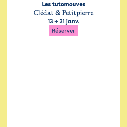
Les tutomouves
Clédat & Petitpierre
13
→
31 janv.
Réserver