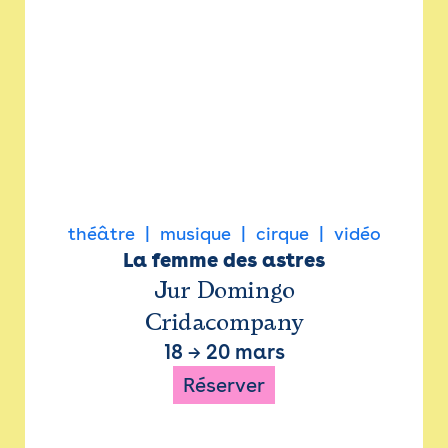
théâtre
musique
cirque
vidéo
La femme des astres
Jur Domingo
Cridacompany
18
→
20 mars
Réserver