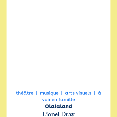
théâtre
musique
arts visuels
à
voir en famille
Olalaland
Lionel Dray