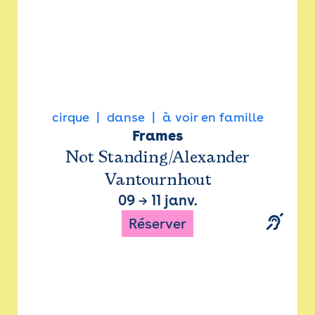
cirque
danse
à voir en famille
Frames
Not Standing/Alexander
Vantournhout
09
→
11 janv.
Réserver