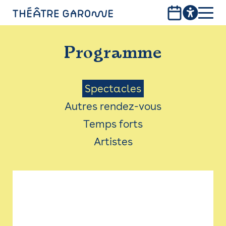
Aller
au
contenu
PROGRAMME
principal
Programme
INFOS PRATIQUES
AVEC LES PUBLICS
Menu
Spectacles
Autres rendez-vous
ACCESSIBILITÉ
Saison
Temps forts
LES PRODUCTIONS
Artistes
LE THÉÂTRE
Bistro
Billetterie