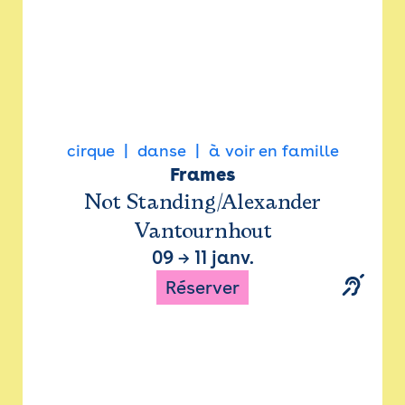
cirque
danse
à voir en famille
Frames
Not Standing/Alexander
Vantournhout
09
→
11 janv.
Réserver