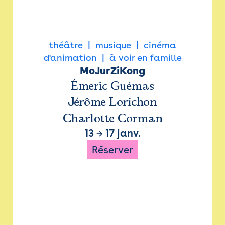
théâtre
musique
cinéma
d'animation
à voir en famille
MoJurZiKong
Émeric Guémas
Jérôme Lorichon
Charlotte Corman
13
→
17 janv.
Réserver