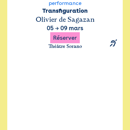
performance
Transfiguration
Olivier de Sagazan
05
→
09 mars
Réserver
Théâtre Sorano