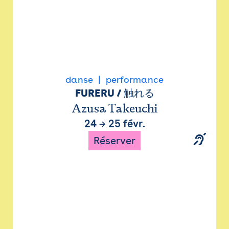
danse
performance
FURERU / 触れる
Azusa Takeuchi
24
→
25 févr.
Réserver