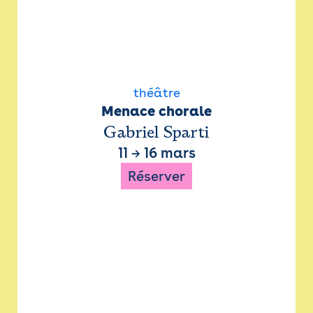
théâtre
Menace chorale
Gabriel Sparti
11
→
16 mars
Réserver