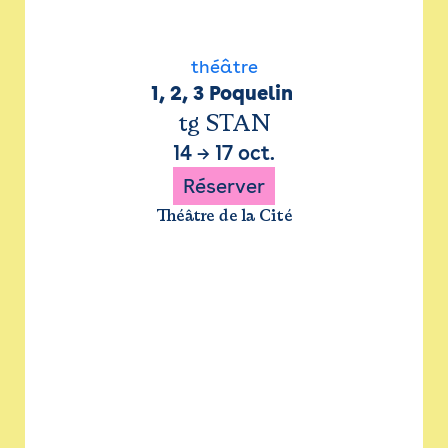
théâtre
1, 2, 3 Poquelin 
tg STAN
14
→
17 oct.
Réserver
Théâtre de la Cité