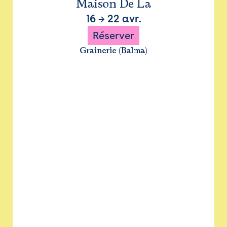
Maison De La
16
→
22 avr.
Réserver
Grainerie (Balma)