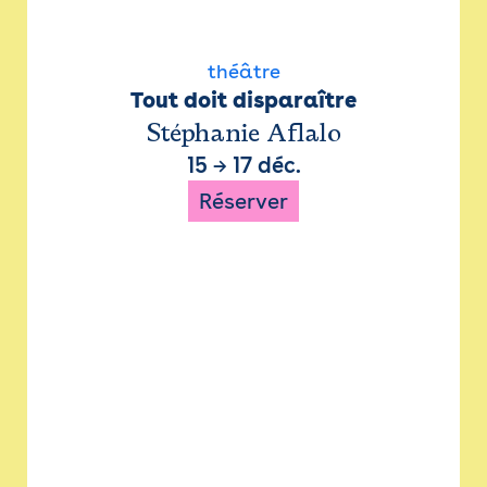
théâtre
Tout doit disparaître
Stéphanie Aflalo
15
→
17 déc.
Réserver