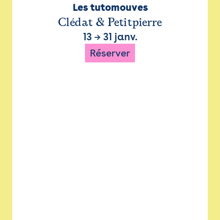
Les tutomouves
Clédat & Petitpierre
13
→
31 janv.
Réserver