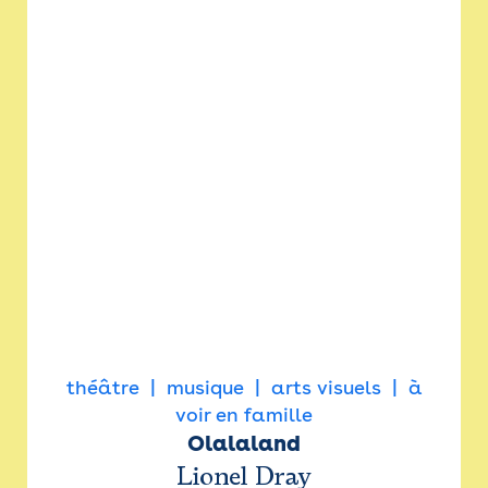
théâtre
musique
arts visuels
à
voir en famille
Olalaland
Lionel Dray