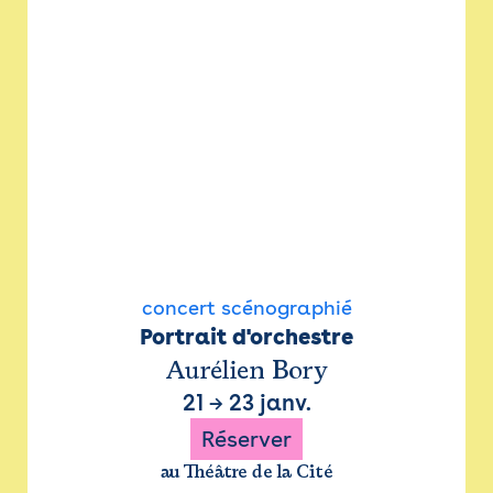
concert scénographié
Portrait d'orchestre
Aurélien Bory
21
→
23 janv.
Réserver
au Théâtre de la Cité