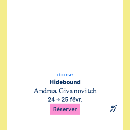
danse
Hidebound
Andrea Givanovitch
24
→
25 févr.
Réserver