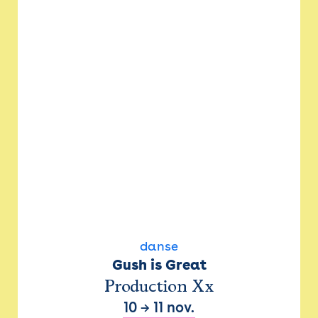
danse
Gush is Great
Production Xx
10
→
11 nov.