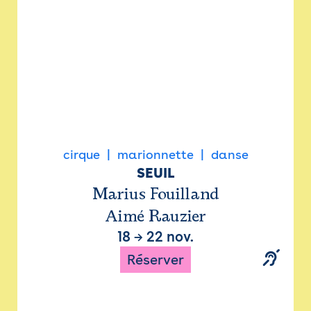
cirque
marionnette
danse
SEUIL
Marius Fouilland
Aimé Rauzier
18
→
22 nov.
Réserver