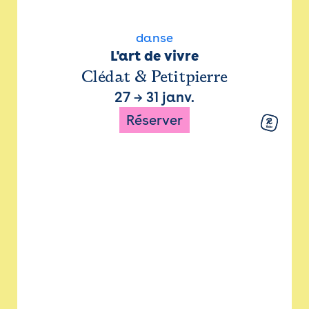
danse
L'art de vivre
Clédat & Petitpierre
27
→
31 janv.
Réserver