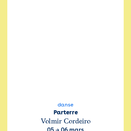
danse
Parterre
Volmir Cordeiro
05
→
06 mars