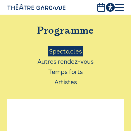
Aller
au
contenu
PROGRAMME
principal
Programme
INFOS PRATIQUES
AVEC LES PUBLICS
Menu
Spectacles
Autres rendez-vous
ACCESSIBILITÉ
Saison
Temps forts
LES PRODUCTIONS
Artistes
LE THÉÂTRE
Bistro
Billetterie