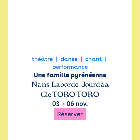
théâtre
danse
chant
performance
Une famille pyrénéenne
Nans Laborde-Jourdàa
Cie TORO TORO
03
→
06 nov.
Réserver