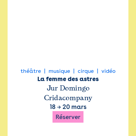
théâtre
musique
cirque
vidéo
La femme des astres
Jur Domingo
Cridacompany
18
→
20 mars
Réserver