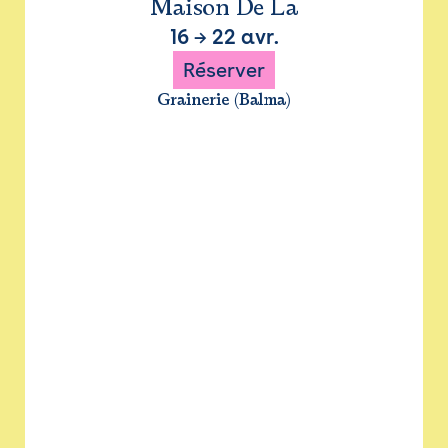
Maison De La
16
→
22 avr.
Réserver
Grainerie (Balma)