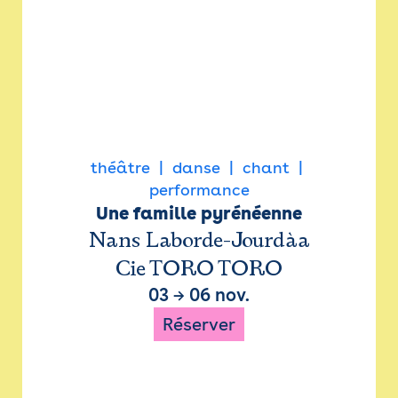
théâtre
danse
chant
performance
Une famille pyrénéenne
Nans Laborde-Jourdàa
Cie TORO TORO
03
→
06 nov.
Réserver