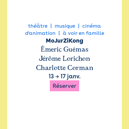
théâtre
musique
cinéma
d'animation
à voir en famille
MoJurZiKong
Émeric Guémas
Jérôme Lorichon
Charlotte Corman
13
→
17 janv.
Réserver