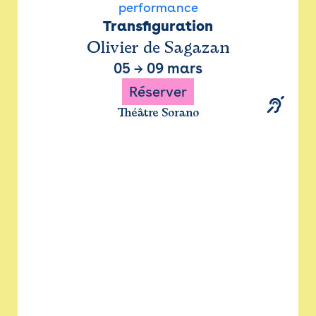
performance
Transfiguration
Olivier de Sagazan
05
→
09 mars
Réserver
Théâtre Sorano