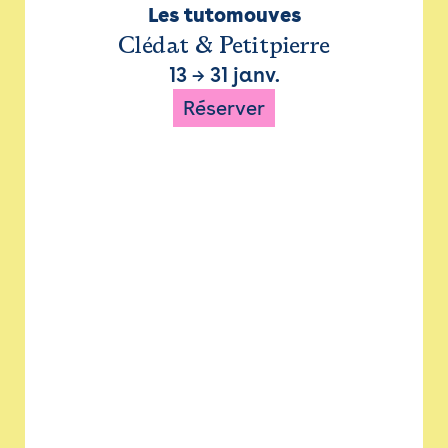
Les tutomouves
Clédat & Petitpierre
13
→
31 janv.
Réserver