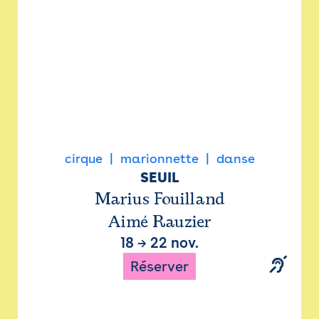
cirque
marionnette
danse
SEUIL
Marius Fouilland
Aimé Rauzier
18
→
22 nov.
Réserver