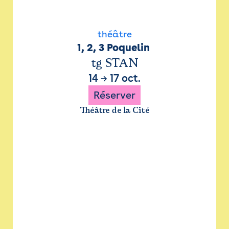
théâtre
1, 2, 3 Poquelin 
tg STAN
14
→
17 oct.
Réserver
Théâtre de la Cité