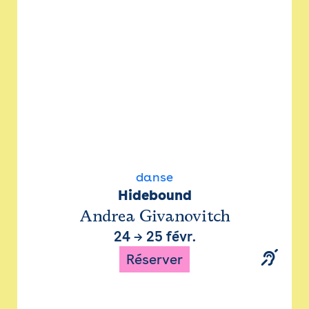
danse
Hidebound
Andrea Givanovitch
24
→
25 févr.
Réserver