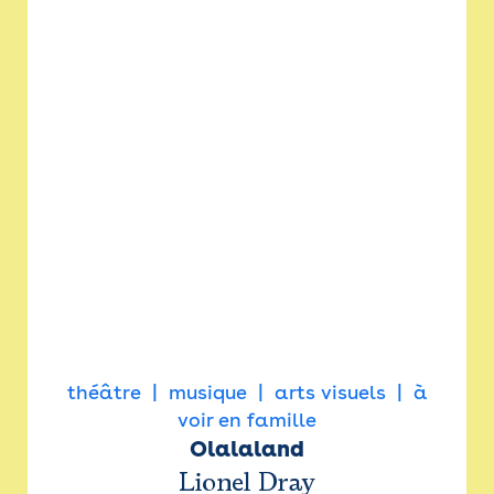
théâtre
musique
arts visuels
à
voir en famille
Olalaland
Lionel Dray