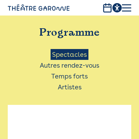
Aller
au
contenu
PROGRAMME
principal
Programme
INFOS PRATIQUES
AVEC LES PUBLICS
Menu
Spectacles
Autres rendez-vous
ACCESSIBILITÉ
Saison
Temps forts
LES PRODUCTIONS
Artistes
LE THÉÂTRE
Bistro
Billetterie