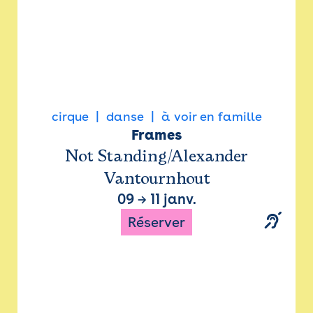
cirque
danse
à voir en famille
Frames
Not Standing/Alexander
Vantournhout
09
→
11 janv.
Réserver