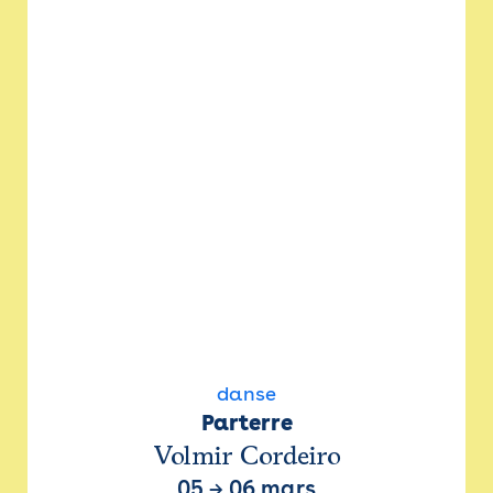
danse
Parterre
Volmir Cordeiro
05
→
06 mars