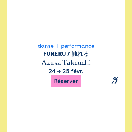
danse
performance
FURERU / 触れる
Azusa Takeuchi
24
→
25 févr.
Réserver