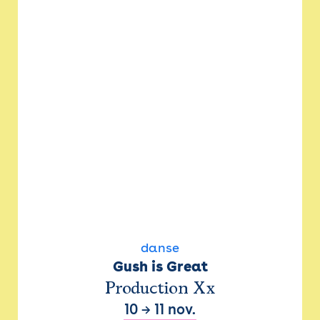
danse
Gush is Great
Production Xx
10
→
11 nov.