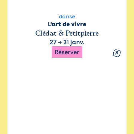
danse
L'art de vivre
Clédat & Petitpierre
27
→
31 janv.
Réserver