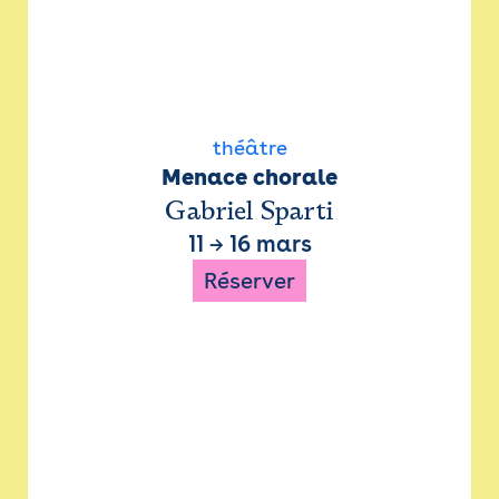
théâtre
Menace chorale
Gabriel Sparti
11
→
16 mars
Réserver