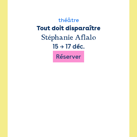
théâtre
Tout doit disparaître
Stéphanie Aflalo
15
→
17 déc.
Réserver