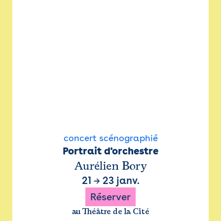
concert scénographié
Portrait d'orchestre
Aurélien Bory
21
→
23 janv.
Réserver
au Théâtre de la Cité