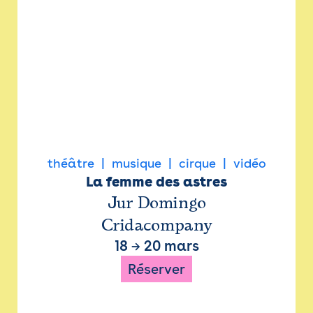
théâtre
musique
cirque
vidéo
La femme des astres
Jur Domingo
Cridacompany
18
→
20 mars
Réserver