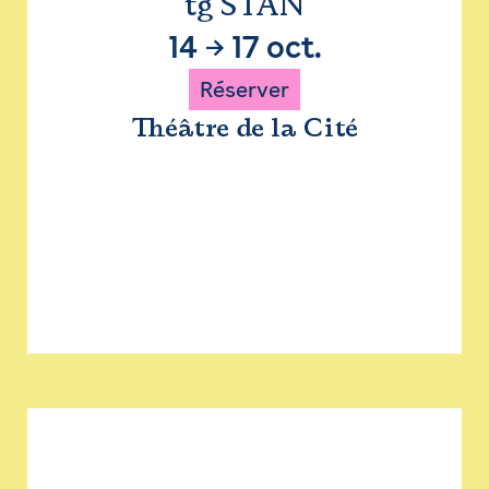
tg STAN
14
→
17 oct.
Réserver
Théâtre de la Cité