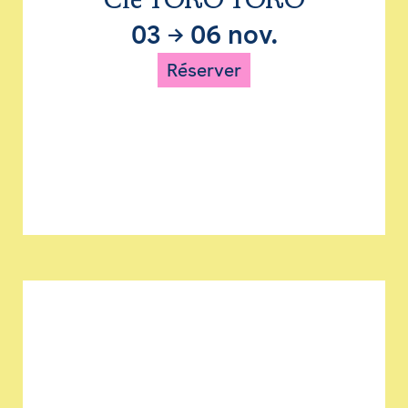
Cie TORO TORO
03
→
06 nov.
Réserver