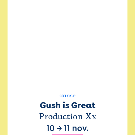
danse
Gush is Great
Production Xx
10
→
11 nov.