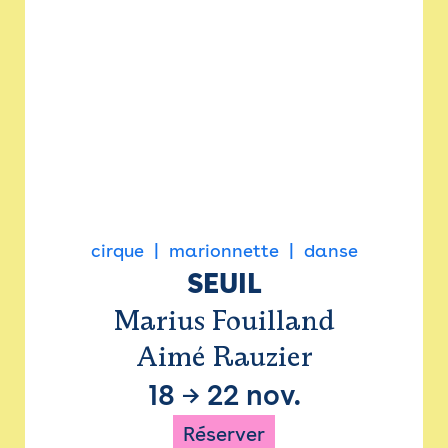
cirque
marionnette
danse
SEUIL
Marius Fouilland
Aimé Rauzier
18
→
22 nov.
Réserver