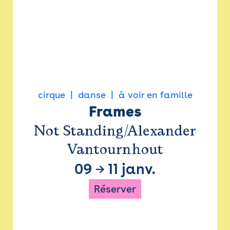
cirque
danse
à voir en famille
Frames
Not Standing/Alexander
Vantournhout
09
→
11 janv.
Réserver