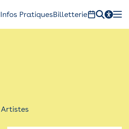
s
Infos Pratiques
Billetterie
Bistro
Billetterie
Newsletter
Espace presse
Artistes
théâtre Garonne, scène européenne
1, av. du Chateau d'eau - 31300 Toulouse