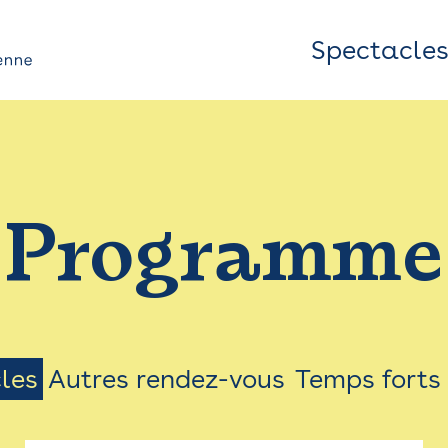
Spectacle
Top
Bar
/
Programme
Menu
les
Autres rendez-vous
Temps forts
on