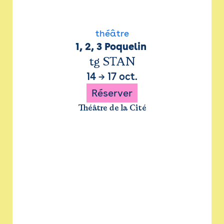
théâtre
1, 2, 3 Poquelin 
tg STAN
14
→
17 oct.
Réserver
Théâtre de la Cité