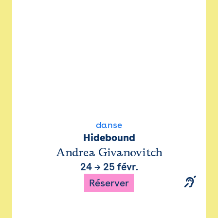
danse
Hidebound
Andrea Givanovitch
24
→
25 févr.
Réserver