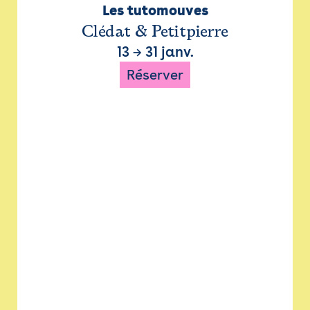
Les tutomouves
Clédat & Petitpierre
13
→
31 janv.
Réserver