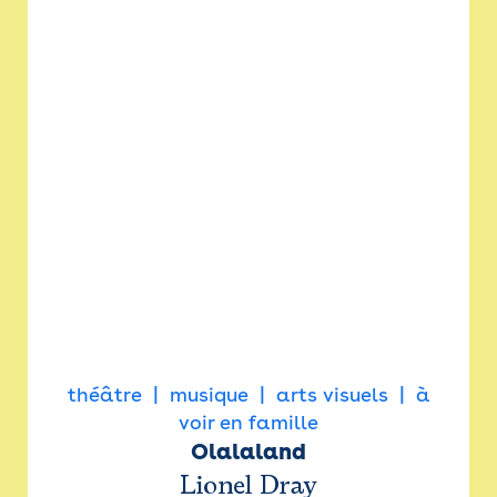
théâtre
musique
arts visuels
à
voir en famille
Olalaland
Lionel Dray