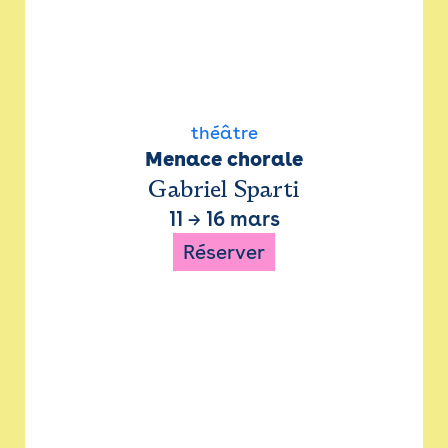
théâtre
Menace chorale
Gabriel Sparti
11
→
16 mars
Réserver