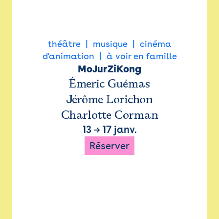
théâtre
musique
cinéma
d'animation
à voir en famille
MoJurZiKong
Émeric Guémas
Jérôme Lorichon
Charlotte Corman
13
→
17 janv.
Réserver