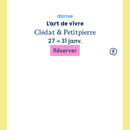
danse
L'art de vivre
Clédat & Petitpierre
27
→
31 janv.
Réserver