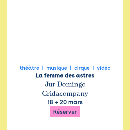
théâtre
musique
cirque
vidéo
La femme des astres
Jur Domingo
Cridacompany
18
→
20 mars
Réserver