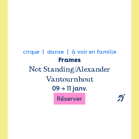
cirque
danse
à voir en famille
Frames
Not Standing/Alexander
Vantournhout
09
→
11 janv.
Réserver