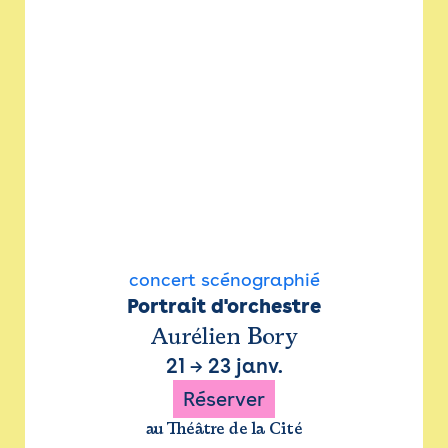
concert scénographié
Portrait d'orchestre
Aurélien Bory
21
→
23 janv.
Réserver
au Théâtre de la Cité