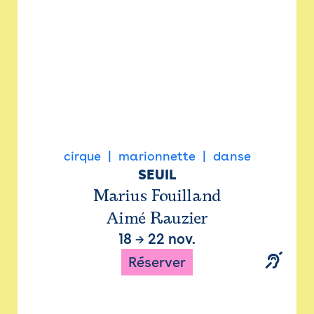
cirque
marionnette
danse
SEUIL
Marius Fouilland
Aimé Rauzier
18
→
22 nov.
Réserver