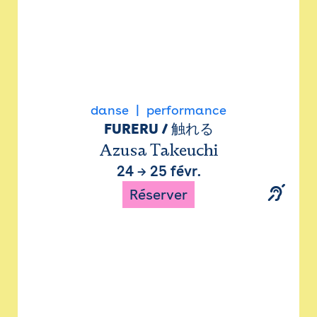
danse
performance
FURERU / 触れる
Azusa Takeuchi
24
→
25 févr.
Réserver