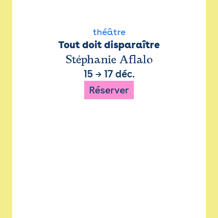
théâtre
Tout doit disparaître
Stéphanie Aflalo
15
→
17 déc.
Réserver