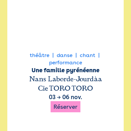
théâtre
danse
chant
performance
Une famille pyrénéenne
Nans Laborde-Jourdàa
Cie TORO TORO
03
→
06 nov.
Réserver