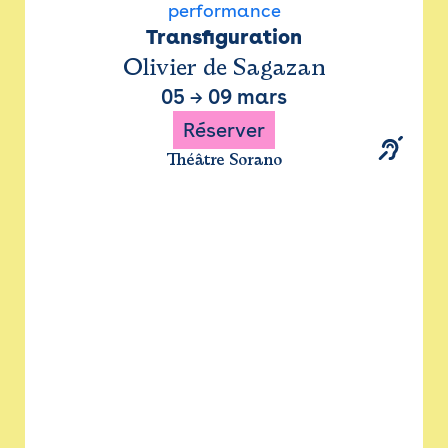
performance
Transfiguration
Olivier de Sagazan
05
→
09 mars
Réserver
Théâtre Sorano