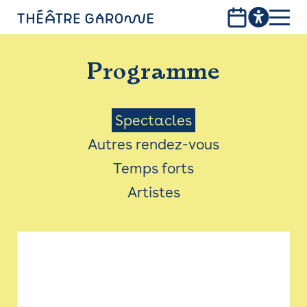
Aller
au
contenu
PROGRAMME
principal
Programme
INFOS PRATIQUES
AVEC LES PUBLICS
Menu
Spectacles
Autres rendez-vous
ACCESSIBILITÉ
Saison
Temps forts
LES PRODUCTIONS
Artistes
LE THÉÂTRE
Bistro
Billetterie