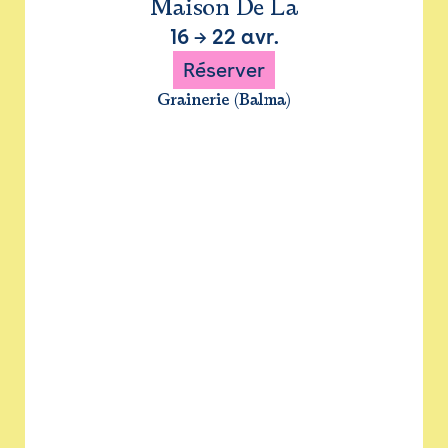
Maison De La
16
→
22 avr.
Réserver
Grainerie (Balma)