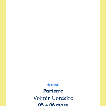
danse
Parterre
Volmir Cordeiro
05
→
06 mars