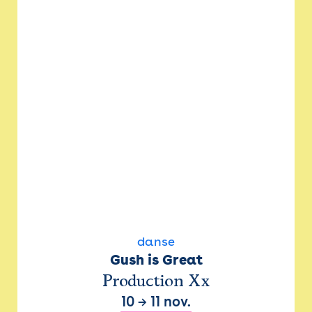
danse
Gush is Great
Production Xx
10
→
11 nov.