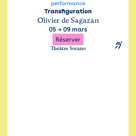
performance
Transfiguration
Olivier de Sagazan
05
→
09 mars
Réserver
Théâtre Sorano