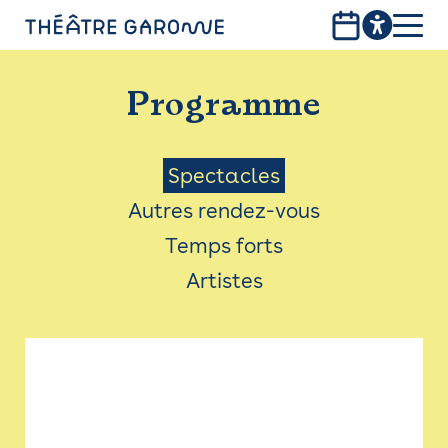
Aller
au
contenu
PROGRAMME
principal
Programme
INFOS PRATIQUES
AVEC LES PUBLICS
Menu
Spectacles
Autres rendez-vous
ACCESSIBILITÉ
Saison
Temps forts
LES PRODUCTIONS
Artistes
LE THÉÂTRE
Bistro
Billetterie