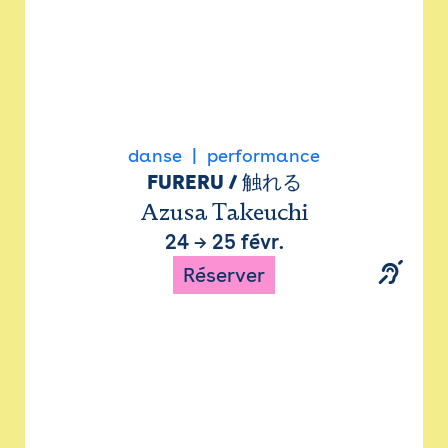
danse
performance
FURERU / 触れる
Azusa Takeuchi
24
→
25 févr.
Réserver