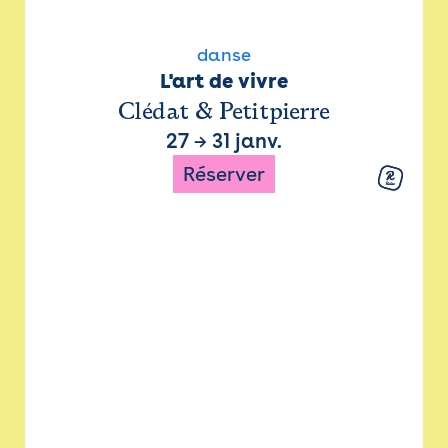
danse
L'art de vivre
Clédat & Petitpierre
27
→
31 janv.
Réserver