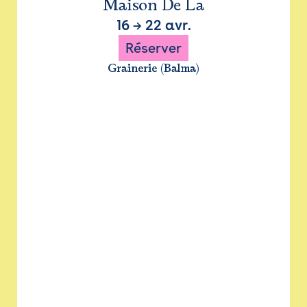
Maison De La
16
→
22 avr.
Réserver
Grainerie (Balma)