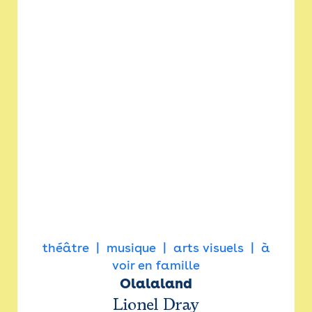
théâtre
musique
arts visuels
à
voir en famille
Olalaland
Lionel Dray