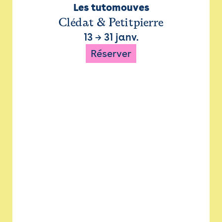
Les tutomouves
Clédat & Petitpierre
13
→
31 janv.
Réserver