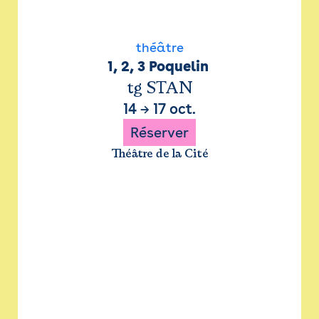
théâtre
1, 2, 3 Poquelin 
tg STAN
14
→
17 oct.
Réserver
Théâtre de la Cité