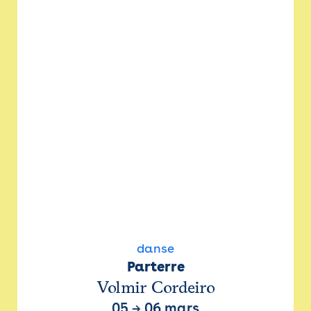
danse
Parterre
Volmir Cordeiro
05
→
06 mars