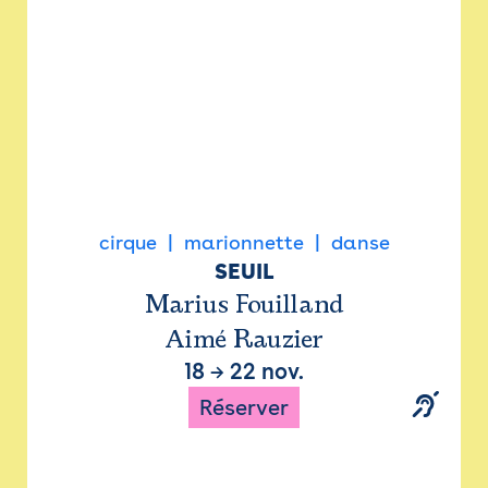
cirque
marionnette
danse
SEUIL
Marius Fouilland
Aimé Rauzier
18
→
22 nov.
Réserver