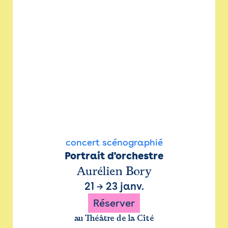
concert scénographié
Portrait d'orchestre
Aurélien Bory
21
→
23 janv.
Réserver
au Théâtre de la Cité