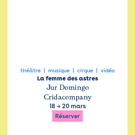
théâtre
musique
cirque
vidéo
La femme des astres
Jur Domingo
Cridacompany
18
→
20 mars
Réserver