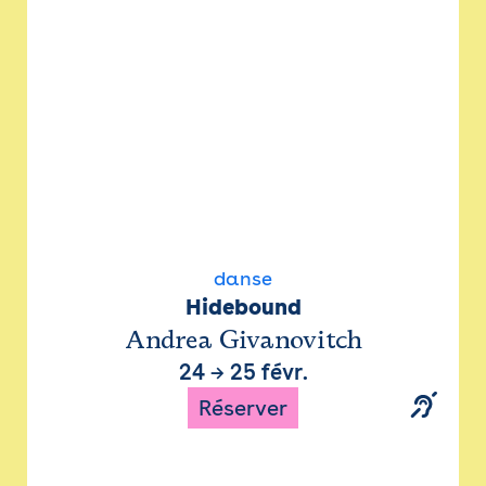
danse
Hidebound
Andrea Givanovitch
24
→
25 févr.
Réserver