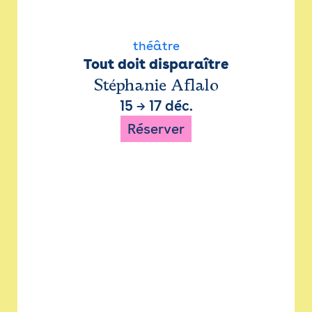
théâtre
Tout doit disparaître
Stéphanie Aflalo
15
→
17 déc.
Réserver