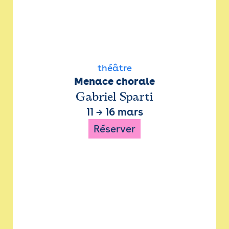
théâtre
Menace chorale
Gabriel Sparti
11
→
16 mars
Réserver