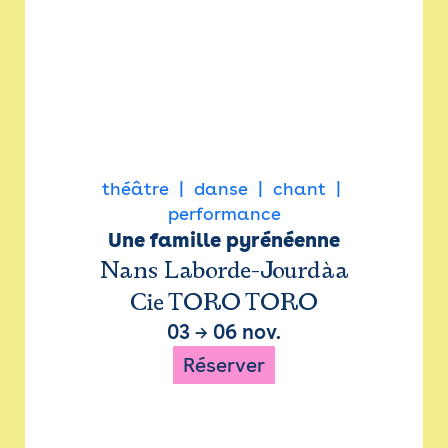
théâtre
danse
chant
performance
Une famille pyrénéenne
Nans Laborde-Jourdàa
Cie TORO TORO
03
→
06 nov.
Réserver