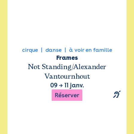
cirque
danse
à voir en famille
Frames
Not Standing/Alexander
Vantournhout
09
→
11 janv.
Réserver