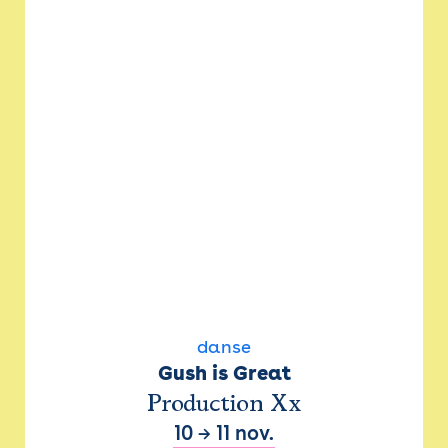
danse
Gush is Great
Production Xx
10
→
11 nov.