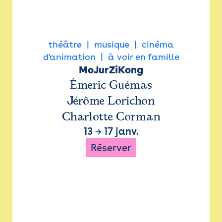
théâtre
musique
cinéma
d'animation
à voir en famille
MoJurZiKong
Émeric Guémas
Jérôme Lorichon
Charlotte Corman
13
→
17 janv.
Réserver