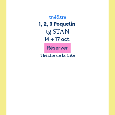
théâtre
1, 2, 3 Poquelin 
tg STAN
14
→
17 oct.
Réserver
Théâtre de la Cité