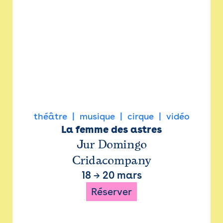
théâtre
musique
cirque
vidéo
La femme des astres
Jur Domingo
Cridacompany
18
→
20 mars
Réserver