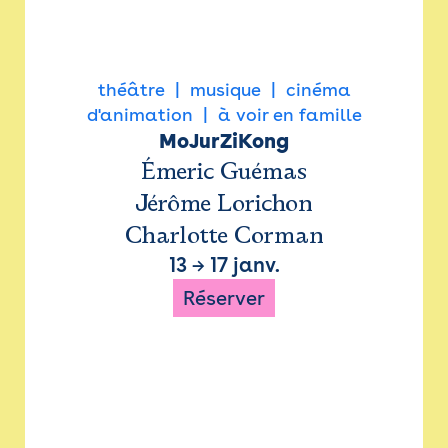
théâtre
musique
cinéma
d'animation
à voir en famille
MoJurZiKong
Émeric Guémas
Jérôme Lorichon
Charlotte Corman
13
→
17 janv.
Réserver