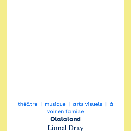
théâtre
musique
arts visuels
à
voir en famille
Olalaland
Lionel Dray