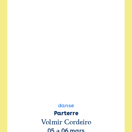
danse
Parterre
Volmir Cordeiro
05
→
06 mars