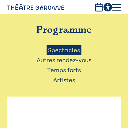
Aller
au
contenu
PROGRAMME
principal
Programme
INFOS PRATIQUES
AVEC LES PUBLICS
Menu
Spectacles
Autres rendez-vous
ACCESSIBILITÉ
Saison
Temps forts
LES PRODUCTIONS
Artistes
LE THÉÂTRE
Bistro
Billetterie