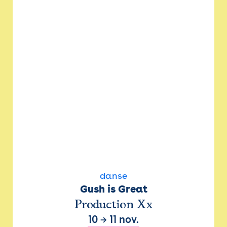
danse
Gush is Great
Production Xx
10
→
11 nov.