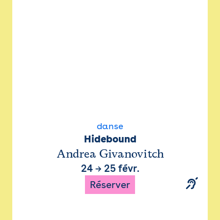
danse
Hidebound
Andrea Givanovitch
24
→
25 févr.
Réserver