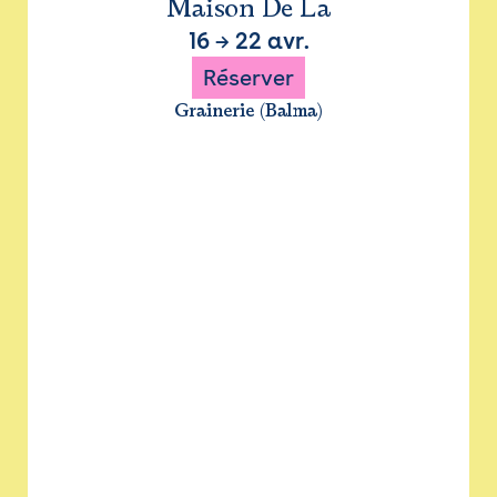
Maison De La
16
→
22 avr.
Réserver
Grainerie (Balma)