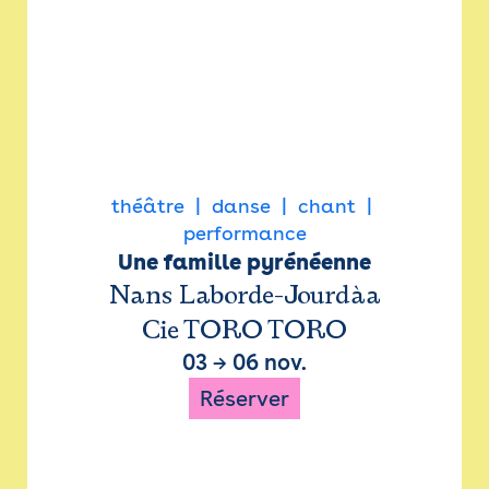
théâtre
danse
chant
performance
Une famille pyrénéenne
Nans Laborde-Jourdàa
Cie TORO TORO
03
→
06 nov.
Réserver