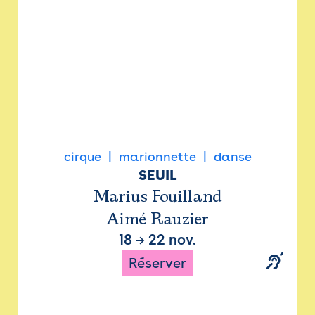
cirque
marionnette
danse
SEUIL
Marius Fouilland
Aimé Rauzier
18
→
22 nov.
Réserver