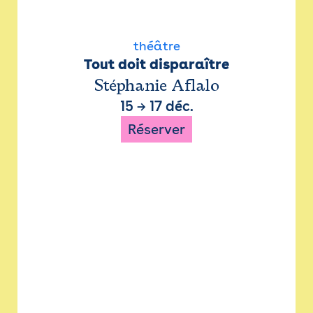
théâtre
Tout doit disparaître
Stéphanie Aflalo
15
→
17 déc.
Réserver