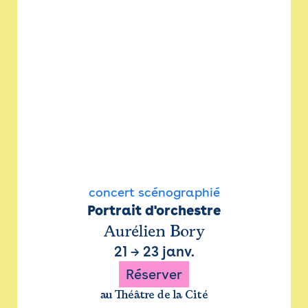
concert scénographié
Portrait d'orchestre
Aurélien Bory
21
→
23 janv.
Réserver
au Théâtre de la Cité