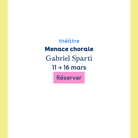
théâtre
Menace chorale
Gabriel Sparti
11
→
16 mars
Réserver