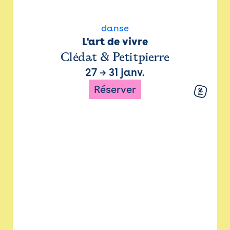
danse
L'art de vivre
Clédat & Petitpierre
27
→
31 janv.
Réserver