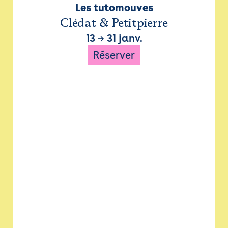
Les tutomouves
Clédat & Petitpierre
13
→
31 janv.
Réserver