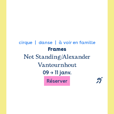
cirque
danse
à voir en famille
Frames
Not Standing/Alexander
Vantournhout
09
→
11 janv.
Réserver