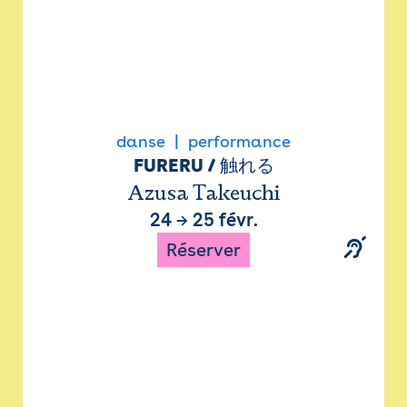
danse
performance
FURERU / 触れる
Azusa Takeuchi
24
→
25 févr.
Réserver