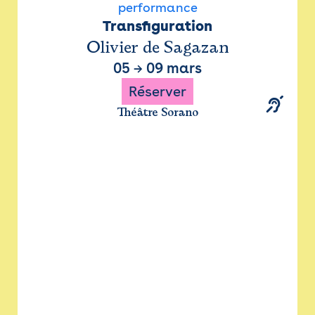
performance
Transfiguration
Olivier de Sagazan
05
→
09 mars
Réserver
Théâtre Sorano